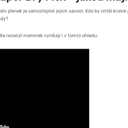
koliv plenek je samozřejmě jejich savost. Kdo by chtěl kromě
hody?
le recenzí maminek vynikají i v tomto ohledu.