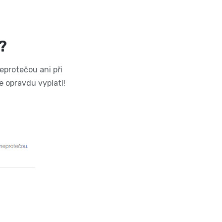
é?
eprotečou ani při
e opravdu vyplatí!