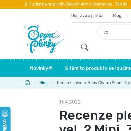
Přejít
2+1 zdarma na plenky Babycharm a Swimmies . Jen do
na
obsah
Doprava a platba
Blog
Novinky🌟
S těmito produkty se loučím
Domů
Blog
Recenze plenek Baby Charm Super Dry Fle
13.4.2022
Recenze pl
vel. 2 Mini, 