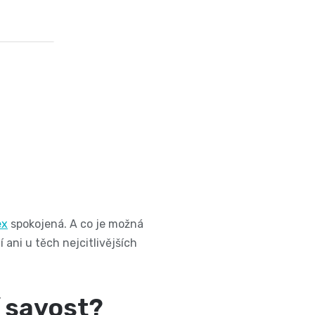
ex
spokojená. A co je možná
 ani u těch nejcitlivějších
í savost?