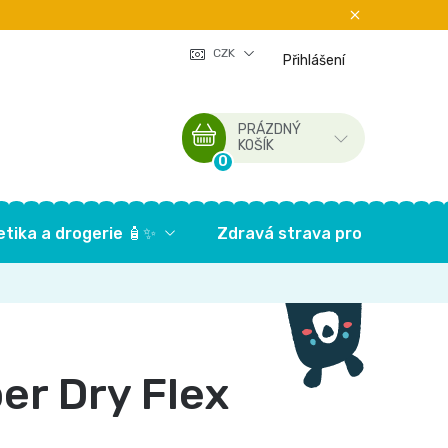
CZK
Přihlášení
PRÁZDNÝ
NÁKUPNÍ
KOŠÍK
KOŠÍK
tika a drogerie 🧴✨
Zdravá strava pro děti🥦
r Dry Flex