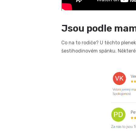
Jsou podle mam
Co na to rodiče? U těchto plenek 
šestihodinovém spánku. Někter