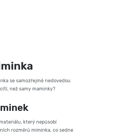
iminka
Miminka se samozřejmě nedovedou
ko cítí, než samy maminky?
aminek
materiálu, který nepůsobí
uálních rozměrů miminka, co sedne