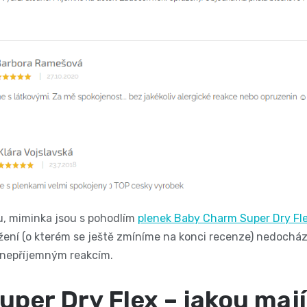
pu, miminka jsou s pohodlím
plenek Baby Charm Super Dry Fl
ožení (o kterém se ještě zmíníme na konci recenze) nedochází
 nepříjemným reakcím.
per Dry Flex – jakou maj