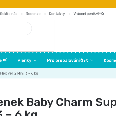
Řekli o nás
Recenze
Kontakty
Vrácení peněz💸🔄
e 👋
Plenky
Pro přebalování🧷👶
Kosme
x vel. 2 Mini, 3 – 6 kg
enek Baby Charm Supe
3 – 6 kg