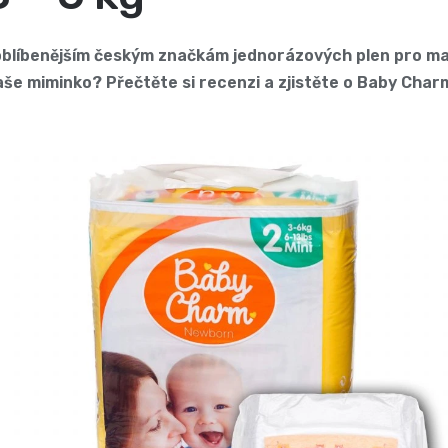
oblíbenějším českým značkám jednorázových plen pro malá
vaše miminko? Přečtěte si recenzi a zjistěte o Baby Ch