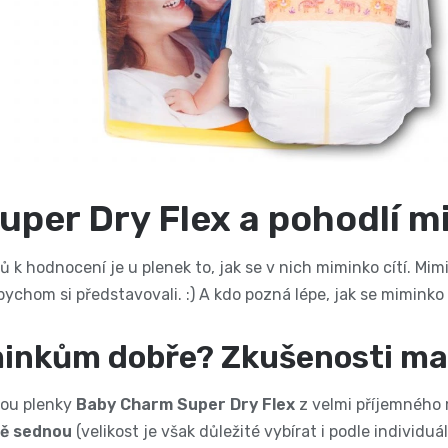
per Dry Flex a pohodlí m
ů k hodnocení je u plenek to, jak se v nich miminko cítí. 
k bychom si představovali. :) A kdo pozná lépe, jak se mimin
minkům dobře? Zkušenosti m
sou plenky
Baby Charm Super Dry Flex
z velmi příjemného 
ě sednou
(velikost je však důležité vybírat i podle individ