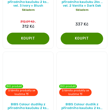
hodnocení
11
přírodního kaučuku 2 ks -
přírodního kaučuku 2ks -
vel. 3 Ivory + Blush
vel. 2 Vanilla + Dark Oak
přípravky
Informace,
produktu
Dezinfekční
Skladem
Skladem
-
je
Reklamace,
přípravky
5,0
312,09 Kč
337 Kč
25
312 Kč
Vrácení
z
🧴
5
kg
zboží
hvězdiček.
🦠
ℹ️🔄
Velikost
📦
6
Jak
XL,16+
ověřujeme
kg
recenze
BIO produkt
BIO produkt
S těmito produkty se
S těmito produkty se
loučíme 👋
loučíme 👋
⭐
Kalhotkové
Průměrné
BIBS Colour dudlíky z
BIBS Colour dudlík z
🔍
hodnocení
plenky
přírodního kaučuku 2 ks -
přírodního kaučuku 2 ks -