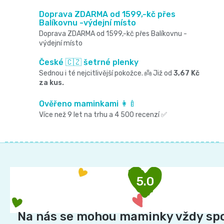
í
í
Doprava ZDARMA od 1599,-kč přes
Balíkovnu -výdejní místo
p
Doprava ZDARMA od 1599,-kč přes Balíkovnu -
výdejní místo
r
České 🇨🇿 šetrné plenky
v
Sednou i té nejcitlivější pokožce. 👼 Již od
3,67 Kč
k
za kus.
y
Ověřeno maminkami 👩‍🍼
Více než 9 let na trhu a 4 500 recenzí ✅
v
ý
Z
p
á
i
p
5.0
s
a
u
t
Na nás se mohou maminky vždy sp