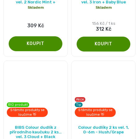
vel. 2 Nordic Mint +
vel. 3 Iron + Baby Blue
produktu
Forest Lake
📝
Skladem
Skladem
Plenky
je
Vrácení
5,0
Měrná
156 Kč / 1 ks
309 Kč
do
312 Kč
cena:
z
peněz
5
vody
💸
hvězdiček.
🔄
BébéCash
Magics
dětské
Akce
plenky
BIO produkt
Tip
S těmito produkty se
S těmito produkty se
loučíme 👋
loučíme 👋
Moltex
Průměrné
BIBS Colour dudlík z
Colour dudlíky 2 ks vel. 1,
hodnocení
přírodního kaučuku 2 ks -
0-6m - Hush/Grape
Pure
vel. 3 Cloud + Black