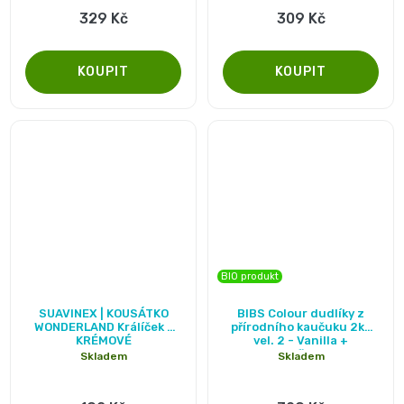
329 Kč
309 Kč
BIO produkt
SUAVINEX | KOUSÁTKO
BIBS Colour dudlíky z
WONDERLAND Králíček -
přírodního kaučuku 2ks
KRÉMOVÉ
vel. 2 - Vanilla +
Cornflower
Skladem
Skladem