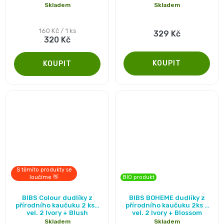
produktu
Skladem
Skladem
je
and
5,0
Měrná
160 Kč / 1 ks
329 Kč
Nature
320 Kč
cena:
z
5
Mušelinové
hvězdiček.
plenky
a
pleny
Koše
S těmito produkty se
loučíme 👋
BIO produkt
na
Průměrné
BIBS Colour dudlíky z
BIBS BOHEME dudlíky z
hodnocení
přírodního kaučuku 2 ks -
přírodního kaučuku 2ks -
pleny
vel. 2 Ivory + Blush
vel. 2 Ivory + Blossom
produktu
Skladem
Skladem