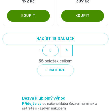
192 Kč
309 Kč
NAČÍST 18 DALŠÍCH
S
4
1
t
O
r
55
položek celkem
v
á
NAHORU
n
l
k
á
o
d
v
Bezva klub plný výhod
á
a
Přidejte se
do našeho klubu Bezva maminek a
n
c
šetřete s každým nákupem