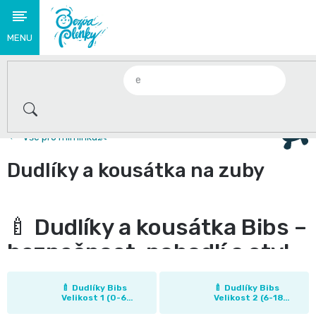
Přejít
na
obsah
Novinky
🌟
2+1 zdarma na plenky Babycharm a Swimmies . Jen do
S
Vše pro miminka👶
těmito
Dudlíky a kousátka na zuby
produkty
se
🍼 Dudlíky a kousátka Bibs –
loučíme
bezpečnost, pohodlí a styl
👋
pro vaše miminko
🍼 Dudlíky Bibs
🍼 Dudlíky Bibs
Plenky
Velikost 1 (0-6
Velikost 2 (6-18
měsíců)
měsíců)