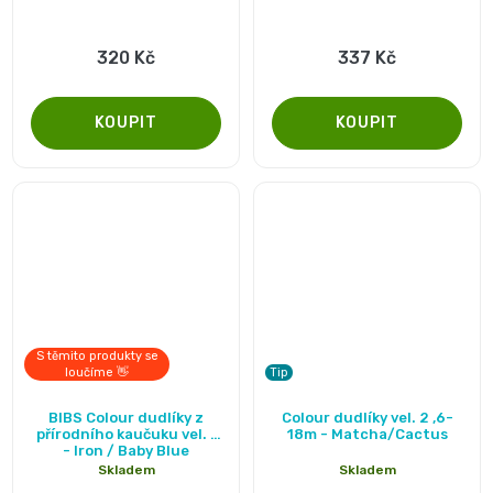
je
Pleny
5,0
320 Kč
337 Kč
podle
z
5
velikosti
hvězdiček.
Oblíbené
značky
plenek
S těmito produkty se
loučíme 👋
Tip
BIBS Colour dudlíky z
Colour dudlíky vel. 2 ,6-
přírodního kaučuku vel. 1
18m - Matcha/Cactus
- Iron / Baby Blue
Skladem
Skladem