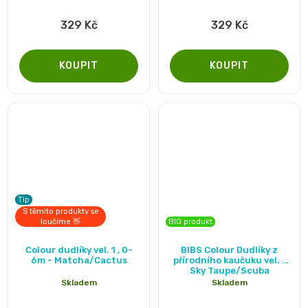
329 Kč
329 Kč
Tip
S těmito produkty se
loučíme 👋
BIO produkt
Colour dudlíky vel. 1 , 0-
BIBS Colour Dudlíky z
6m - Matcha/Cactus
přírodního kaučuku vel. 1
Sky Taupe/Scuba
Skladem
Skladem