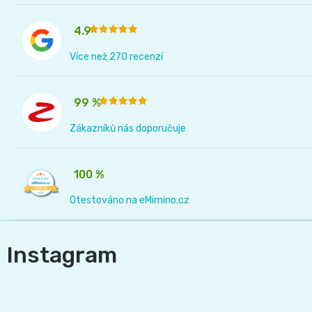
and
4.9
Nature
Více než 270 recenzí
Mušelinové
99 %
plenky
Zákazníků nás doporučuje
a
100 %
pleny
Otestováno na eMimino.cz
Koše
Instagram
na
pleny