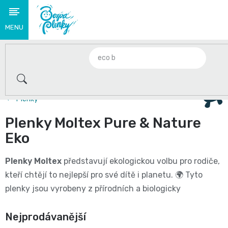
Přejít
na
obsah
Novinky
🌟
2+1 zdarma na plenky Babycharm a Swimmies . Jen do
S
Plenky
těmito
Plenky Moltex Pure & Nature
produkty
Eko
se
Plenky Moltex
představují ekologickou volbu pro rodiče,
loučíme
kteří chtějí to nejlepší pro své dítě i planetu. 🌍 Tyto
plenky jsou vyrobeny z přírodních a biologicky
👋
odbouratelných materiálů, což minimalizuje jejich dopad
Plenky
Nejprodávanější
na životní prostředí. 🌿 Nabízejí vynikající savost a