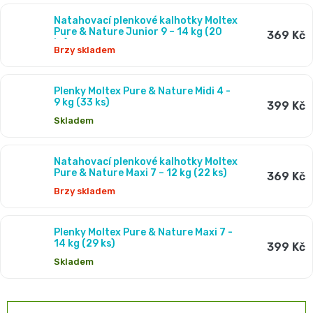
prodyšnost, což zajišťuje, že pokožka vašeho miminka
Pro
České
zůstane suchá a zdravá. 🌬️ Díky jemným a šetrným
Natahovací plenkové kalhotky Moltex
Pure & Nature Junior 9 – 14 kg (20
369 Kč
přebalování
materiálům jsou plenky Moltex ideální pro citlivou
ks)
plenky
Brzy skladem
dětskou pokožku, snižují riziko podráždění a alergií. 👶
🧷
Plenky jsou dostupné v různých velikostech, aby
Baby
Plenky Moltex Pure & Nature Midi 4 -
👶
vyhovovaly potřebám rostoucích dětí. 🍼 Zvolte Moltex
9 kg (33 ks)
399 Kč
Charm
pro udržitelnou a bezpečnou péči o vaše dítě. 🌟
Skladem
Kosmetika
🍼
BabyCharm
a
Certifikáty Moltex
Přebalovací
Natahovací plenkové kalhotky Moltex
Pure & Nature Maxi 7 – 12 kg (22 ks)
369 Kč
drogerie
Premium
podložky
Brzy skladem
🧴
Velikost
Vlhčené
Plenky Moltex Pure & Nature Maxi 7 -
✨
14 kg (29 ks)
399 Kč
1,
ubrousky
Zdravá
Skladem
Přípravky
NEWBORN,
strava
Na
Attitude
Ř