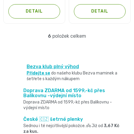
11
5
5
přípravky
Informace,
Dezinfekční
DETAIL
DETAIL
hvězdiček.
hvězdiček.
-
Reklamace,
přípravky
25
Vrácení
6
položek celkem
O
🧴
kg
zboží
v
🦠
ℹ️🔄
l
Velikost
Bezva klub plný výhod
á
📦
Přidejte se
do našeho klubu Bezva maminek a
6
šetřete s každým nákupem
d
Jak
XL,16+
a
Doprava ZDARMA od 1599,-kč přes
ověřujeme
Balíkovnu -výdejní místo
c
Doprava ZDARMA od 1599,-kč přes Balíkovnu -
kg
recenze
výdejní místo
í
⭐
Kalhotkové
České 🇨🇿 šetrné plenky
p
Sednou i té nejcitlivější pokožce. 👼 Již od
3,67 Kč
🔍
za kus.
plenky