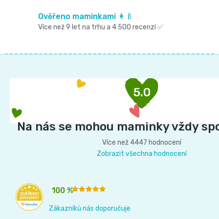
r
📝
v
Ověřeno maminkami 👩‍🍼
Plenky
Více než 9 let na trhu a 4 500 recenzí ✅
k
Vrácení
do
y
peněz
Z
v
vody
💸
á
ý
p
5.0
🔄
BébéCash
p
a
Magics
t
i
Na nás se mohou maminky vždy sp
í
s
dětské
Více než 4447 hodnocení
u
Zobrazit všechna hodnocení
plenky
Moltex
100 %
Zákazníků nás doporučuje
Pure