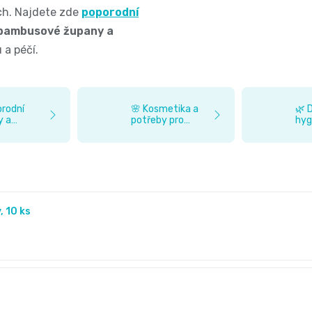
ch. Najdete zde
poporodní
 bambusové župany a
 a péčí.
orodní
🌸 Kosmetika a
🌿 
y a
potřeby pro
hyg
těhotné
Nat
 10 ks