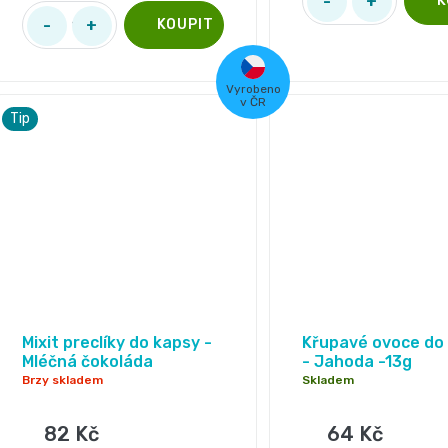
Vyrobeno
v ČR
Tip
Mixit preclíky do kapsy -
Křupavé ovoce do
Mléčná čokoláda
- Jahoda -13g
Brzy skladem
Skladem
82 Kč
64 Kč