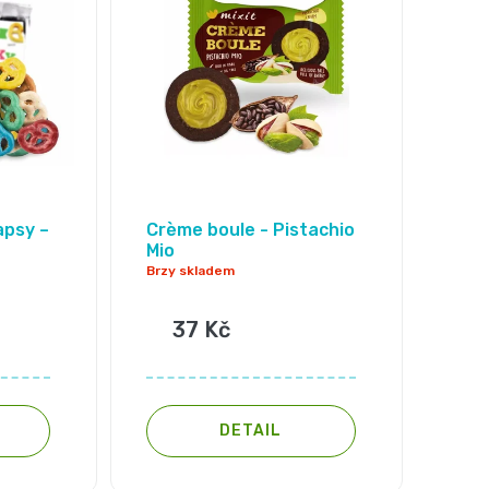
apsy –
Crème boule - Pistachio
Mio
Brzy skladem
37 Kč
DETAIL