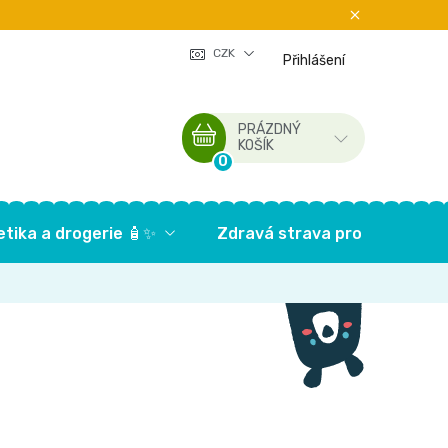
CZK
Přihlášení
PRÁZDNÝ
NÁKUPNÍ
KOŠÍK
KOŠÍK
tika a drogerie 🧴✨
Zdravá strava pro děti🥦