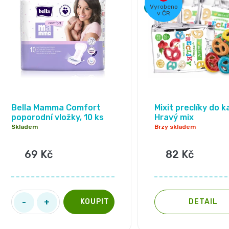
e
ý
Tip
Vyrobeno
v ČR
n
p
í
i
p
s
r
p
o
r
Bella Mamma Comfort
Mixit preclíky do k
poporodní vložky, 10 ks
Hravý mix
d
o
Skladem
Brzy skladem
u
d
69 Kč
82 Kč
k
u
t
k
ů
t
DETAIL
ů