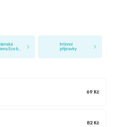
Dámská
Intimní
iena Eco by
přípravky
y
69 Kč
82 Kč