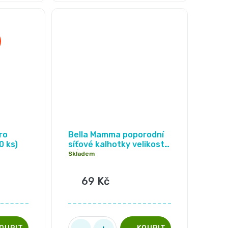
ro
Bella Mamma poporodní
0 ks)
síťové kalhotky velikost
M/L, 2 ks
Skladem
69 Kč