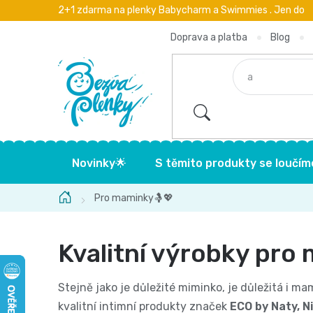
Přejít
2+1 zdarma na plenky Babycharm a Swimmies . Jen do
na
obsah
Doprava a platba
Blog
Novinky🌟
S těmito produkty se loučím
Domů
Pro maminky🤱💖
Kvalitní výrobky pro
Stejně jako je důležité miminko, je důležitá i m
kvalitní intimní produkty značek
ECO by Naty, N