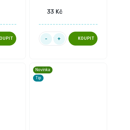
33 Kč
Novinka
Tip