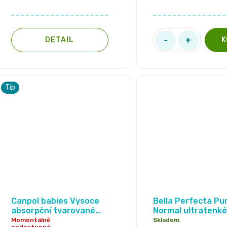
DETAIL
Tip
Canpol babies Vysoce
Bella Perfecta Pu
absorpční tvarované
Normal ultratenké
vložky po porodu noční
menstruační vložky
Momentálně
Skladem
nedostupné