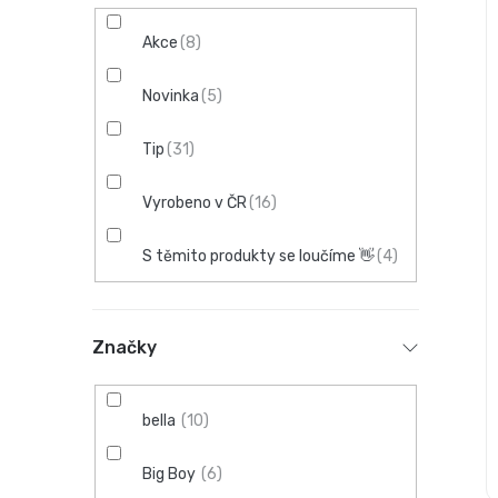
t
r
Akce
8
a
Novinka
5
n
Tip
31
n
Vyrobeno v ČR
16
í
S těmito produkty se loučíme 👋
4
p
a
n
Značky
e
bella
10
l
Big Boy
6