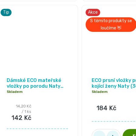
Tip
Akce
S těmito produkty se
loučíme 👋
Průměrné
Průměrné
hodnocení
hodnocení
Dámské ECO mateřské
ECO prsní vložky p
vložky po porodu Naty
kojící ženy Naty (3
produktu
produktu
(10 ks)
Skladem
Skladem
je
je
5,0
1,0
Měrná
14,20 Kč
184 Kč
cena:
/ 1 ks
z
z
142 Kč
5
5
hvězdiček.
hvězdiček.