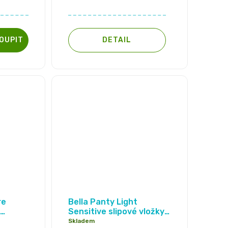
DETAIL
re
Bella Panty Light
Sensitive slipové vložky,
, 10 ks
20ks
Skladem