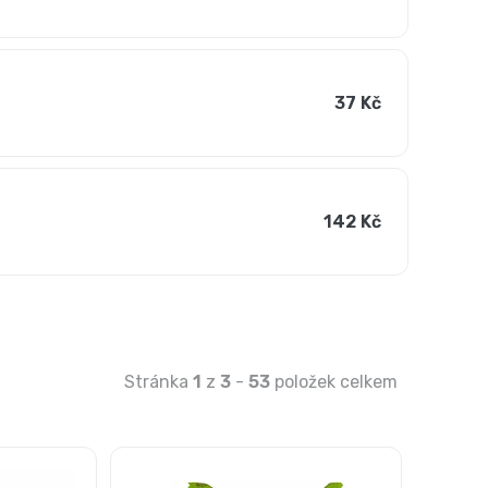
37 Kč
142 Kč
Stránka
1
z
3
-
53
položek celkem