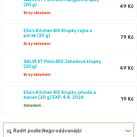
Pro
(20 g)
České
49 Kč
kategorii najdete
kukuřičné, rýžové i ovocné křupky
,
Brzy skladem
které se snadno rozpouštějí v ústech a jsou vhodné už
přebalování
plenky
od 6. měsíce věku.
🧷
Ella's Kitchen BIO Křupky rajče a
Baby
pórek (20 g)
79 Kč
✔️ Bez přidané soli, cukru a konzervantů 🚫
👶
Brzy skladem
✔️ BIO i bezlepkové varianty 🌿
Charm
Kosmetika
🍼
✔️ Zábavné tvary pro samostatné papání ✋
SALVEST Põnn BIO Jahodové křupky
BabyCharm
✔️ Značky jako
Salvest
,
Sunar , Ella's kitchen
a
(20 g)
49 Kč
Přebalovací
Brzy skladem
drogerie
Premium
Praktické na výlety, do kočárku nebo jen tak na hraní –
podložky
zdravé mlsání, které děti milují ❤️.
🧴
Ella's Kitchen BIO Křupky jahoda a
Velikost
banán (20 g) EXP: 4.8. 2026
19 Kč
Vlhčené
✨
Skladem
1,
ubrousky
Zdravá
Přípravky
NEWBORN,
Ř
strava
Na
Attitude
Řadit podle:
Nejprodávanější
a