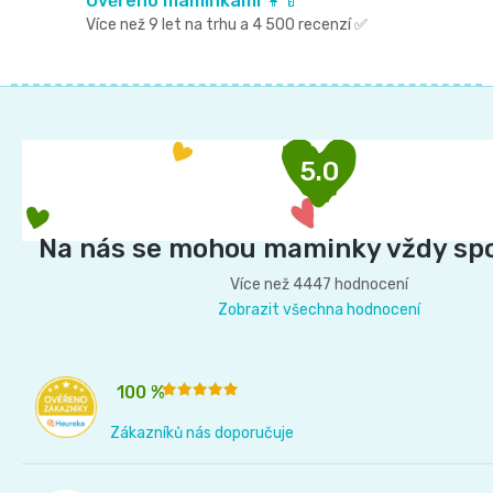
v
Ověřeno maminkami 👩‍🍼
Více než 9 let na trhu a 4 500 recenzí ✅
📝
k
Plenky
y
Vrácení
Z
do
v
peněz
á
ý
vody
p
💸
5.0
p
a
🔄
BébéCash
t
i
Na nás se mohou maminky vždy sp
í
Magics
s
Více než 4447 hodnocení
u
Zobrazit všechna hodnocení
dětské
plenky
100 %
Moltex
Zákazníků nás doporučuje
Pure