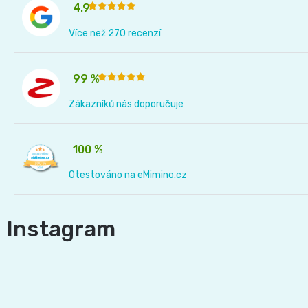
4.9
and
Více než 270 recenzí
Nature
99 %
Mušelinové
Zákazníků nás doporučuje
plenky
100 %
a
Otestováno na eMimino.cz
pleny
Koše
Instagram
na
pleny