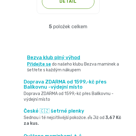
DETAIL
11
hvězdiček.
přípravky
Informace,
Dezinfekční
-
Reklamace,
přípravky
5
položek celkem
O
25
Vrácení
v
🧴
kg
zboží
l
🦠
Bezva klub plný výhod
ℹ️🔄
á
Velikost
Přidejte se
do našeho klubu Bezva maminek a
šetřete s každým nákupem
📦
d
6
a
Doprava ZDARMA od 1599,-kč přes
Jak
Balíkovnu -výdejní místo
XL,16+
c
Doprava ZDARMA od 1599,-kč přes Balíkovnu -
ověřujeme
výdejní místo
í
kg
recenze
České 🇨🇿 šetrné plenky
p
Sednou i té nejcitlivější pokožce. 👼 Již od
3,67 Kč
⭐
Kalhotkové
za kus.
r
🔍
plenky