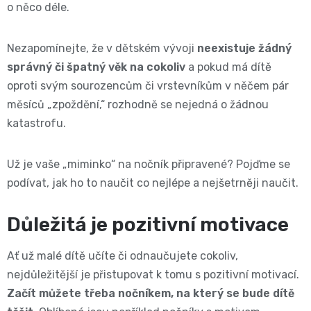
o něco déle.
BIBS
4
Novinka
pro
💇‍♀️✨
🍃
Nezapomínejte, že v dětském vývoji
neexistuje žádný
MAXI,
-
těhotné
Prací
správný či špatný věk na cokoliv
a pokud má dítě
Attitude
Plenky
7
oproti svým sourozencům či vrstevníkům v něčem pár
🌿
přípravky
měsíců „zpoždění,“ rozhodně se nejedná o žádnou
BabyCharm
🥄
-
katastrofu.
Dámská
🧺
Informace
Sunar
18
hygiena
Už je vaše „miminko“ na nočník připravené? Pojďme se
o
🌱
kg
podívat, jak ho to naučit co nejlépe a nejšetrněji naučit.
shodě
Eco
Toaletní
Velikost
Důležitá je pozitivní motivace
produktů
by
potřeby
OntexCZ
5
Ať už malé dítě učíte či odnaučujete cokoliv,
Naty
🚽
nejdůležitější je přistupovat k tomu s pozitivní motivací.
✅
JUNIOR,
Začít můžete třeba nočníkem, na který se bude dítě
Intimní
✨
📄