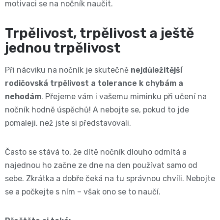
motivaci se na nočník naučit.
Trpělivost, trpělivost a ještě
jednou trpělivost
Při nácviku na nočník je skutečně
nejdůležitější
rodičovská trpělivost a tolerance k chybám a
nehodám
.
Přejeme vám i vašemu miminku při učení na
nočník hodně úspěchů! A nebojte se, pokud to jde
pomaleji, než jste si představovali.
Často se stává to, že dítě nočník dlouho odmítá a
najednou ho začne ze dne na den používat samo od
sebe. Zkrátka a dobře čeká na tu správnou chvíli. Nebojte
se a počkejte s ním – však ono se to naučí.