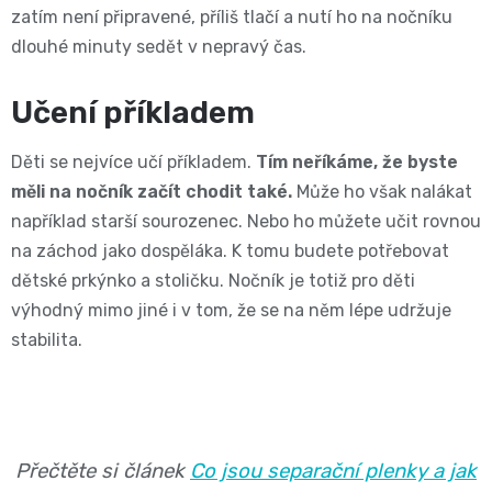
zatím není připravené, příliš tlačí a nutí ho na nočníku
dlouhé minuty sedět v nepravý čas.
Učení příkladem
Děti se nejvíce učí příkladem.
Tím neříkáme, že byste
měli na nočník začít chodit také.
Může ho však nalákat
například starší sourozenec. Nebo ho můžete učit rovnou
na záchod jako dospěláka. K tomu budete potřebovat
dětské prkýnko a stoličku. Nočník je totiž pro děti
výhodný mimo jiné i v tom, že se na něm lépe udržuje
stabilita.
Přečtěte si článek
Co jsou separační plenky a jak