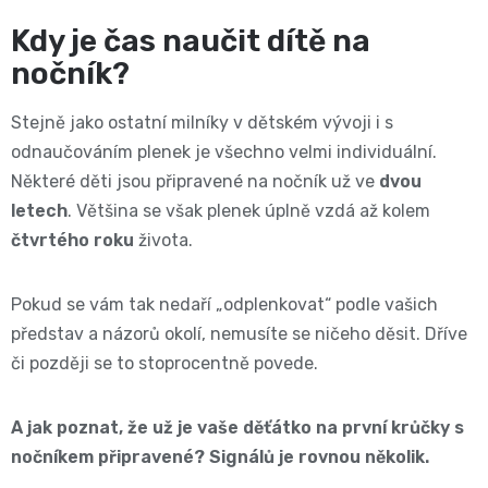
2
pro
opruzeniny
🌿
Kdy je čas naučit dítě na
děti
-
nočník?
Dětské
👶
🥦
4
Stejně jako ostatní milníky v dětském vývoji i s
plenky
Dětská
Vše
Zdravé
odnaučováním plenek je všechno velmi individuální.
kg
Některé děti jsou připravené na nočník už ve
dvou
pro
kosmetika
mlsání
letech
. Většina se však plenek úplně vzdá až kolem
Velikost
miminka
Attitude
čtvrtého roku
života.
🍼
2,
👶
👶
Dětská
Pokud se vám tak nedaří „odplenkovat“ podle vašich
Pro
MINI,
Hračky
představ a názorů okolí, nemusíte se ničeho děsit. Dříve
🌿
výživa
maminky
či později se to stoprocentně povede.
3
🍼
Kosmetika
🤱
🍼
-
Dudlíky
A jak poznat, že už je vaše děťátko na první krůčky s
💖
Medárek
nočníkem připravené? Signálů je rovnou několik.
Potřeby
6
a