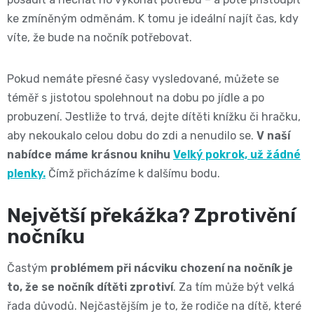
ke zmíněným odměnám. K tomu je ideální najít čas, kdy
víte, že bude na nočník potřebovat.
Pokud nemáte přesné časy vysledované, můžete se
téměř s jistotou spolehnout na dobu po jídle a po
probuzení. Jestliže
to trvá, dejte dítěti knížku či hračku,
aby nekoukalo celou dobu do zdi a nenudilo se.
V naší
nabídce máme krásnou knihu
Velký pokrok, už žádné
plenky.
Čímž přicházíme k dalšímu bodu.
Největší překážka? Zprotivění
nočníku
Častým
problémem při nácviku chození na nočník je
to, že se nočník dítěti zprotiví
. Za tím může být velká
řada důvodů.
Nejčastějším je to, že rodiče na dítě, které