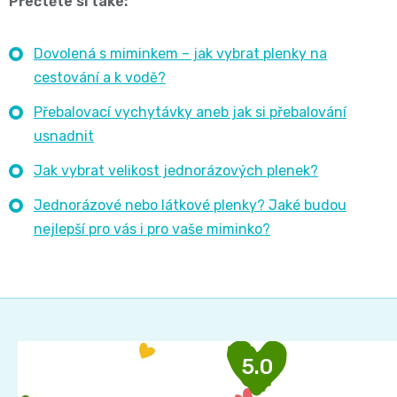
Přečtěte si také:
Dovolená s miminkem – jak vybrat plenky na
cestování a k vodě?
Přebalovací vychytávky aneb jak si přebalování
usnadnit
Jak vybrat velikost jednorázových plenek?
Jednorázové nebo látkové plenky? Jaké budou
nejlepší pro vás i pro vaše miminko?
Z
á
p
5.0
a