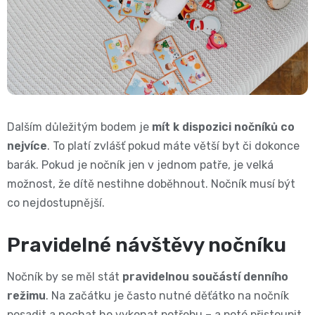
Pleny
podle
velikosti
Oblíbené
Dalším důležitým bodem je
mít k dispozici nočníků co
nejvíce
. To platí zvlášť pokud máte větší byt či dokonce
značky
barák. Pokud je nočník jen v jednom patře, je velká
plenek
možnost, že dítě nestihne doběhnout. Nočník musí být
co nejdostupnější.
Pravidelné návštěvy nočníku
Nočník by se měl stát
pravidelnou součástí denního
režimu
. Na začátku je často nutné děťátko na nočník
posadit a nechat ho vykonat potřebu – a poté přistoupit