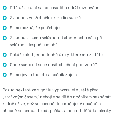
Oblíbené
Cestování
🌿
pro
Dítě už se umí samo posadit a udrží rovnováhu.
kg
kousátka
značky⭐
🍼
🇨🇿
Zvládne vydržet několik hodin suché.
krmení
🛒
Velikost
Bibs
Poporodní
Samo pozná, že potřebuje.
Úklid
🥛
Dárkové
🌿
3
Koupel
Zvládne si samo svléknout kalhoty nebo vám při
potřeby
a
poukazy
Kojenecká
svlékání alespoň pomáhá.
Přípravky
MIDI,
Ostatní
a
🎁
domácnost
Dokáže plnit jednoduché úkoly, které mu zadáte.
mléka
ECO
4
💌
kojení
Chce samo od sebe nosit oblečení pro „velké.“
🧹
🥤
Naty
-
Doprava
Samo jeví o toaletu a nočník zájem.
🌸
🏡
Dětské
🍼
a
9
Kosmetika
Pokud některé ze signálů vypozorujete ještě před
Péče
nápoje
platba
Suavinex
kg
„správným časem,“ nebojte se dítě s nočníkem seznámit
a
o
klidně dříve, než se obecně doporučuje. V opačném
🚚
🍼
Velikost
případě se nemusíte bát počkat a nechat děťátku plenky
potřeby
💳
vlásky