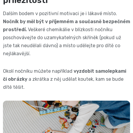
příležitostí
and
Dalším bodem v pozitivní motivaci je i lákavé místo.
Nočník by měl být v příjemném a současně bezpečném
Nature
prostředí.
Veškeré chemikálie v blízkosti nočníku
Mušelinové
poschovávejte do uzamykatelných skříněk (pokud už
jste tak neudělali dávno) a místo udělejte pro dítě co
plenky
nejlákavější.
a
Okolí nočníku můžete například
vyzdobit samolepkami
či obrázky
a zkrátka z něj udělat koutek, kam se bude
pleny
dítě těšit.
Koše
na
pleny