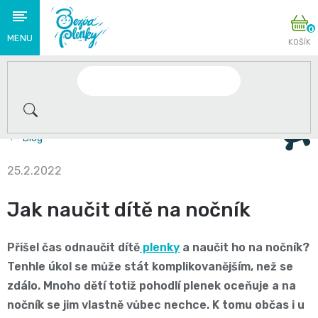
Přejít
N
na
K
obsah
Novinky
🌟
2+1 zdarma na plenky Babycharm a Swimmies . Jen do
S
Blog
těmito
25.2.2022
produkty
Jak naučit dítě na nočník
se
loučíme
Přišel čas odnaučit dítě
plenky
a naučit ho na nočník?
Tenhle úkol se může stát komplikovanějším, než se
👋
zdálo. Mnoho dětí totiž pohodlí plenek oceňuje a na
Plenky
nočník se jim vlastně vůbec nechce. K tomu občas i u