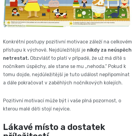
📝
Plenky
Vrácení
do
peněz
Konkrétní postupy pozitivní motivace záleží na celkovém
vody
💸
přístupu k výchově. Nejdůležitější je
nikdy za neúspěch
🔄
BébéCash
netrestat.
Obzvlášť to platí v případě, že už má dítě s
nočníkem úspěchy, ale stane se mu „nehoda.“ Pokud k
Magics
tomu dojde, nejdůležitější je tuto událost nepřipomínat
a dále pokračovat v zaběhlých nočníkových kolejích.
dětské
Pozitivní motivací může být i vaše plná pozornost, o
plenky
kterou malé děti stojí nejvíce.
Moltex
Lákavé místo a dostatek
Pure