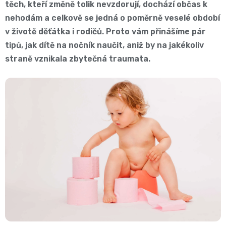
těch, kteří změně tolik nevzdorují, dochází občas k
Pro
České
nehodám a celkově se jedná o poměrně veselé období
přebalování
v životě děťátka i rodičů. Proto vám přinášíme pár
plenky
tipů, jak dítě na nočník naučit, aniž by na jakékoliv
🧷
Baby
straně vznikala zbytečná traumata.
👶
Charm
Kosmetika
🍼
BabyCharm
a
Přebalovací
drogerie
Premium
podložky
🧴
Velikost
Vlhčené
✨
1,
ubrousky
Zdravá
Přípravky
NEWBORN,
strava
Na
Attitude