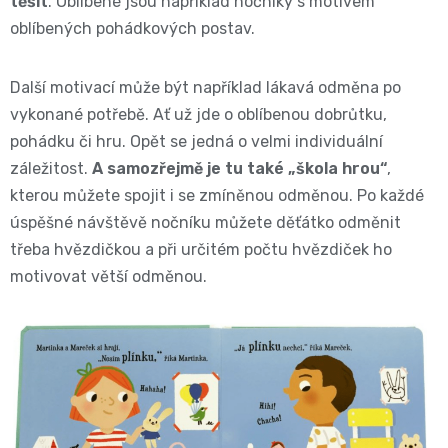
těšit
. Oblíbené jsou například nočníky s motivem
11
přípravky
oblíbených pohádkových postav.
Informace,
Dezinfekční
-
Reklamace,
přípravky
Další motivací může být například lákavá odměna po
25
Vrácení
vykonané potřebě. Ať už jde o oblíbenou dobrůtku,
🧴
pohádku či hru. Opět se jedná o velmi individuální
kg
zboží
záležitost.
A
samozřejmě je tu také „škola hrou“
,
🦠
ℹ️🔄
kterou můžete spojit i se zmíněnou odměnou. Po každé
Velikost
úspěšné návštěvě nočníku můžete děťátko odměnit
📦
6
třeba hvězdičkou a při určitém počtu hvězdiček ho
Jak
motivovat větší odměnou.
XL,16+
ověřujeme
kg
recenze
⭐
Kalhotkové
🔍
plenky