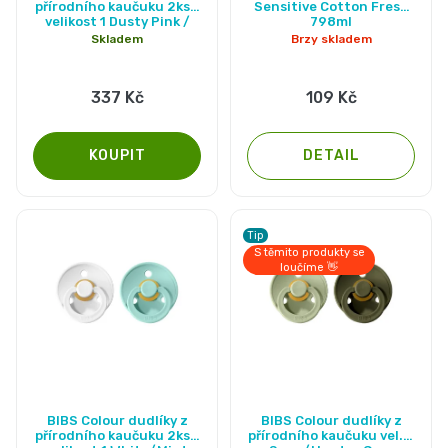
přírodního kaučuku 2ks -
Sensitive Cotton Fresh
velikost 1 Dusty Pink /
798ml
Coral
Skladem
Brzy skladem
337 Kč
109 Kč
DETAIL
Tip
S těmito produkty se
loučíme 👋
BIBS Colour dudlíky z
BIBS Colour dudlíky z
přírodního kaučuku 2ks -
přírodního kaučuku vel. 3