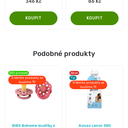
346 Kč
86 Kč
Podobné produkty
BIO produkt
Akce
S těmito produkty se
Tip
loučíme 👋
S těmito produkty se
loučíme 👋
BIBS Boheme dudlíky z
Avivaz Lenor 38D