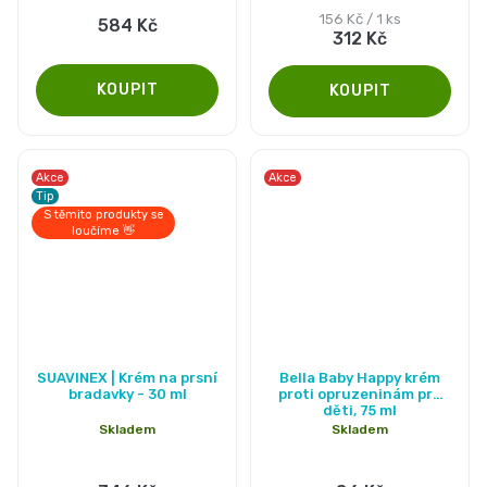
5,0
5,0
Měrná
156 Kč / 1 ks
584 Kč
312 Kč
cena:
z
z
5
5
hvězdiček.
hvězdiček.
Akce
Akce
Tip
S těmito produkty se
loučíme 👋
SUAVINEX | Krém na prsní
Bella Baby Happy krém
bradavky - 30 ml
proti opruzeninám pro
děti, 75 ml
Skladem
Skladem