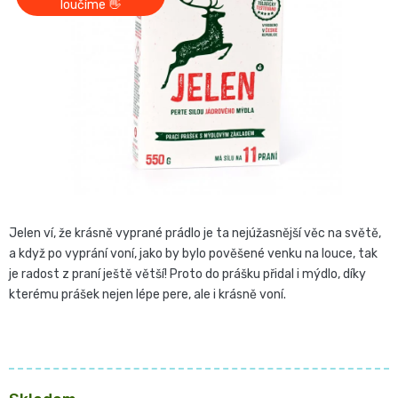
z
loučíme 👋
Pro
České
5
přebalování
hvězdiček.
plenky
🧷
Baby
👶
Charm
Kosmetika
🍼
BabyCharm
a
Přebalovací
drogerie
Premium
Jelen ví, že krásně vyprané prádlo je ta nejúžasnější věc na světě,
podložky
a když po vyprání voní, jako by bylo pověšené venku na louce, tak
🧴
Velikost
je radost z praní ještě větší! Proto do prášku přidal i mýdlo, díky
Vlhčené
kterému prášek nejen lépe pere, ale i krásně voní.
✨
1,
ubrousky
Zdravá
Přípravky
NEWBORN,
strava
Na
Attitude