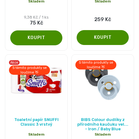
Skladem
Skladem
í
Pleny
Měrná
9,38 Kč / 1 ks
259 Kč
podle
75 Kč
cena:
velikosti
Oblíbené
Akce
S těmito produkty se
značky
loučíme 👋
S těmito produkty se
loučíme 👋
plenek
Toaletní papír SNUFFI
BIBS Colour dudlíky z
Classic 3 vrstvý
přírodního kaučuku vel. 1
- Iron / Baby Blue
Skladem
Skladem