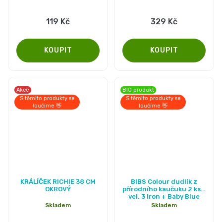
119 Kč
329 Kč
Akce
BIO produkt
S těmito produkty se
S těmito produkty se
loučíme 👋
loučíme 👋
Průměrné
Průměrné
KRÁLÍČEK RICHIE 38 CM
BIBS Colour dudlík z
hodnocení
hodnocení
OKROVÝ
přírodního kaučuku 2 ks -
vel. 3 Iron + Baby Blue
produktu
produktu
Skladem
Skladem
je
je