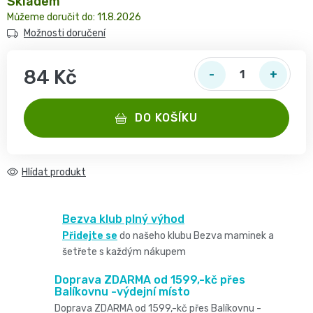
Skladem
2
pro
opruzeniny
11.8.2026
🌿
děti
Možnosti doručení
-
Dětské
👶
🥦
4
84 Kč
plenky
Dětská
Vše
Zdravé
Měrná cena:
kg
DO KOŠÍKU
pro
kosmetika
mlsání
Velikost
miminka
Attitude
🍼
2,
Hlídat
👶
👶
Dětská
Pro
MINI,
Hračky
Bezva klub plný výhod
🌿
výživa
maminky
Přidejte se
do našeho klubu Bezva maminek a
3
🍼
šetřete s každým nákupem
Kosmetika
🤱
🍼
-
Dudlíky
Doprava ZDARMA od 1599,-kč přes
💖
Medárek
Balíkovnu -výdejní místo
Potřeby
6
a
Doprava ZDARMA od 1599,-kč přes Balíkovnu -