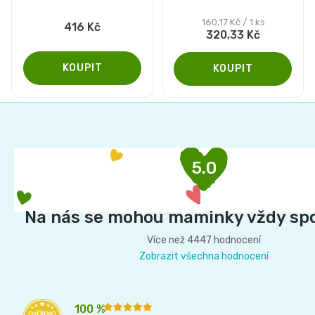
5,0
Měrná
160,17 Kč / 1 ks
416 Kč
320,33 Kč
cena:
z
5
hvězdiček.
Z
á
p
5.0
a
t
í
Na nás se mohou maminky vždy sp
Více než 4447 hodnocení
Zobrazit všechna hodnocení
100 %