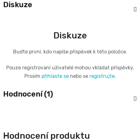
11
Diskuze
přípravky
Informace,
Dezinfekční
-
Reklamace,
přípravky
25
Diskuze
Vrácení
🧴
kg
zboží
Buďte první, kdo napíše příspěvek k této položce.
🦠
ℹ️🔄
Velikost
Pouze registrovaní uživatelé mohou vkládat příspěvky.
📦
Prosím
přihlaste se
nebo se
registrujte
.
6
Jak
XL,16+
Hodnocení (1)
ověřujeme
kg
recenze
⭐
Kalhotkové
Hodnocení produktu
🔍
plenky