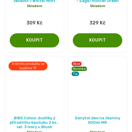
velikost 1 White/Mint
- Sage/Hunter Green
Skladem
Skladem
309 Kč
329 Kč
S těmito produkty se
Akce
loučíme 👋
Novinka
Tip
BIBS Colour dudlíky z
Sanytol deo na tkaniny
přírodního kaučuku 2 ks -
500ml MR
vel. 3 Ivory + Blush
Skladem
Skladem