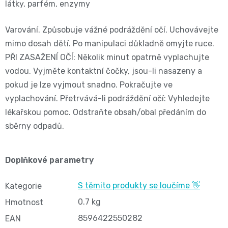
látky, parfém, enzymy
BIBS
4
Novinka
pro
💇‍♀️✨
Varování. Způsobuje vážné podráždění očí. Uchovávejte
🍃
MAXI,
-
mimo dosah dětí. Po manipulaci důkladně omyjte ruce.
těhotné
Prací
PŘI ZASAŽENÍ OČÍ: Několik minut opatrně vyplachujte
Attitude
Plenky
7
🌿
vodou. Vyjměte kontaktní čočky, jsou-li nasazeny a
přípravky
BabyCharm
🥄
pokud je lze vyjmout snadno. Pokračujte ve
-
Dámská
🧺
vyplachování. Přetrvává-li podráždění očí: Vyhledejte
Informace
Sunar
18
lékařskou pomoc. Odstraňte obsah/obal předáním do
hygiena
o
🌱
sběrny odpadů.
kg
shodě
Eco
Toaletní
Velikost
Doplňkové parametry
produktů
by
potřeby
OntexCZ
5
S těmito produkty se loučíme 👋
Kategorie
Naty
🚽
0.7 kg
Hmotnost
✅
JUNIOR,
Intimní
8596422550282
EAN
✨
📄