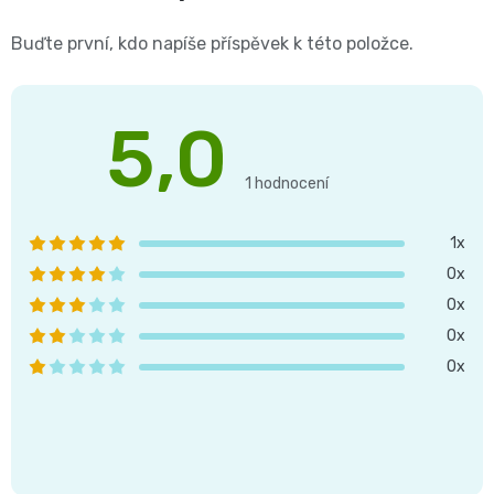
📝
Buďte první, kdo napíše příspěvek k této položce.
Plenky
Vrácení
do
peněz
5,0
Průměrné
vody
💸
hodnocení
1 hodnocení
produktu
🔄
BébéCash
je
1x
5,0
Magics
0x
z 5
hvězdiček.
0x
dětské
0x
plenky
0x
Moltex
Pure