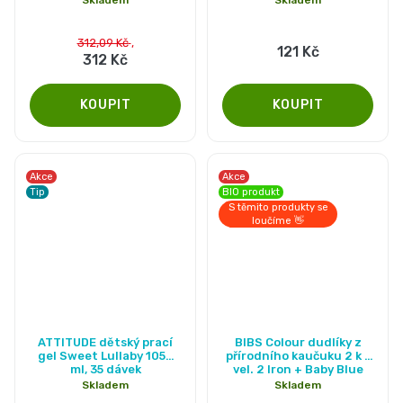
312,09 Kč
121 Kč
312 Kč
Akce
Akce
Tip
BIO produkt
S těmito produkty se
loučíme 👋
Průměrné
ATTITUDE dětský prací
BIBS Colour dudlíky z
hodnocení
gel Sweet Lullaby 1050
přírodního kaučuku 2 k -
ml, 35 dávek
vel. 2 Iron + Baby Blue
produktu
Skladem
Skladem
je