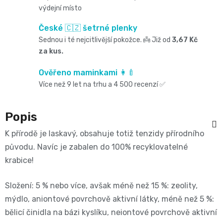
Oblíbené
Cestování
🌿
výdejní místo
pro
kg
kousátka
značky⭐
🍼
České 🇨🇿 šetrné plenky
🇨🇿
krmení
Sednou i té nejcitlivější pokožce. 👼 Již od
3,67 Kč
🛒
Velikost
Bibs
Poporodní
za kus.
Úklid
🥛
Dárkové
🌿
3
Koupel
Ověřeno maminkami 👩‍🍼
potřeby
a
poukazy
Kojenecká
Více než 9 let na trhu a 4 500 recenzí ✅
Přípravky
MIDI,
Ostatní
a
🎁
domácnost
mléka
ECO
4
Popis
💌
kojení
🧹
🥤
K přírodě je laskavý, obsahuje totiž tenzidy přírodního
Naty
-
Doprava
původu. Navíc je zabalen do 100% recyklovatelné
🌸
🏡
Dětské
🍼
krabice!
a
9
Kosmetika
Péče
nápoje
platba
Suavinex
kg
Složení: 5 % nebo více, avšak méně než 15 %: zeolity,
a
o
mýdlo, aniontové povrchově aktivní látky, méně než 5 %:
🚚
🍼
Velikost
bělicí činidla na bázi kyslíku, neiontové povrchově aktivní
potřeby
💳
vlásky