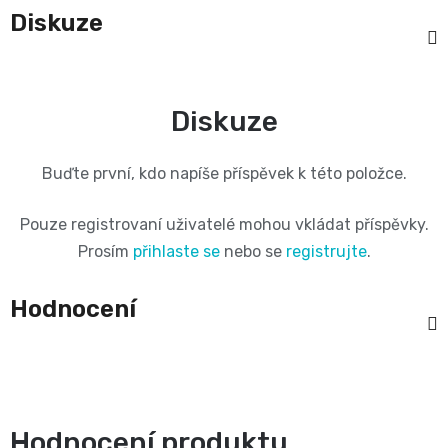
Diskuze
📝
Plenky
Vrácení
do
peněz
Diskuze
vody
💸
Buďte první, kdo napíše příspěvek k této položce.
🔄
BébéCash
Pouze registrovaní uživatelé mohou vkládat příspěvky.
Magics
Prosím
přihlaste se
nebo se
registrujte
.
dětské
Hodnocení
plenky
Moltex
Pure
Hodnocení produktu