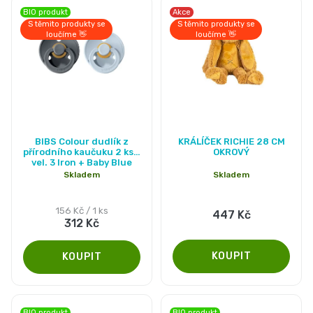
BIO produkt
Akce
S těmito produkty se
S těmito produkty se
loučíme 👋
loučíme 👋
Průměrné
BIBS Colour dudlík z
KRÁLÍČEK RICHIE 28 CM
hodnocení
přírodního kaučuku 2 ks -
OKROVÝ
vel. 3 Iron + Baby Blue
produktu
Skladem
Skladem
je
5,0
Měrná
156 Kč / 1 ks
447 Kč
312 Kč
cena:
z
5
hvězdiček.
BIO produkt
BIO produkt