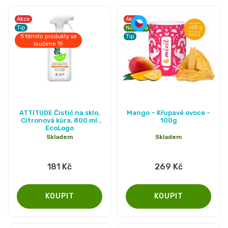
Akce
Akce
Tip
Novinka
S těmito produkty se
Tip
loučíme 👋
ATTITUDE Čistič na sklo,
Mango – Křupavé ovoce -
Citronová kůra, 800 ml,
100g
EcoLogo
Skladem
Skladem
181 Kč
269 Kč