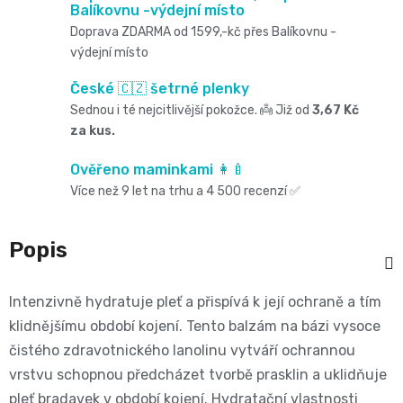
Oblíbené
Cestování
Balíkovnu -výdejní místo
🌿
pro
kg
Doprava ZDARMA od 1599,-kč přes Balíkovnu -
kousátka
značky⭐
🍼
výdejní místo
🇨🇿
krmení
🛒
Velikost
Bibs
České 🇨🇿 šetrné plenky
Poporodní
Úklid
🥛
Sednou i té nejcitlivější pokožce. 👼 Již od
3,67 Kč
Dárkové
🌿
3
Koupel
za kus.
potřeby
a
poukazy
Kojenecká
Přípravky
MIDI,
Ostatní
Ověřeno maminkami 👩‍🍼
a
🎁
domácnost
Více než 9 let na trhu a 4 500 recenzí ✅
mléka
ECO
4
💌
kojení
🧹
🥤
Naty
Popis
-
Doprava
🌸
🏡
Dětské
🍼
a
9
Intenzivně hydratuje pleť a přispívá k její ochraně a tím
Kosmetika
Péče
nápoje
klidnějšímu období kojení. Tento balzám na bázi vysoce
platba
Suavinex
kg
čistého zdravotnického lanolinu vytváří ochrannou
a
o
🚚
vrstvu schopnou předcházet tvorbě prasklin a uklidňuje
🍼
Velikost
potřeby
pleť bradavek v období kojení. Hydratační vlastnosti
💳
vlásky