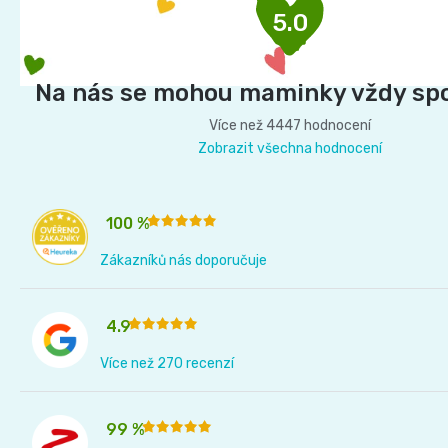
p
5.0
a
t
í
Na nás se mohou maminky vždy sp
Více než 4447 hodnocení
Zobrazit všechna hodnocení
100 %
Zákazníků nás doporučuje
4.9
Více než 270 recenzí
99 %