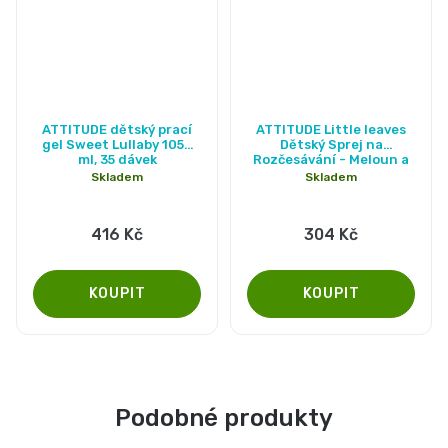
Průměrné
ATTITUDE dětský prací
ATTITUDE Little leaves
hodnocení
gel Sweet Lullaby 1050
Dětský Sprej na
ml, 35 dávek
Rozčesávání - Meloun a
produktu
Kokos 240ml
Skladem
Skladem
je
5,0
416 Kč
304 Kč
z
5
hvězdiček.
Podobné produkty