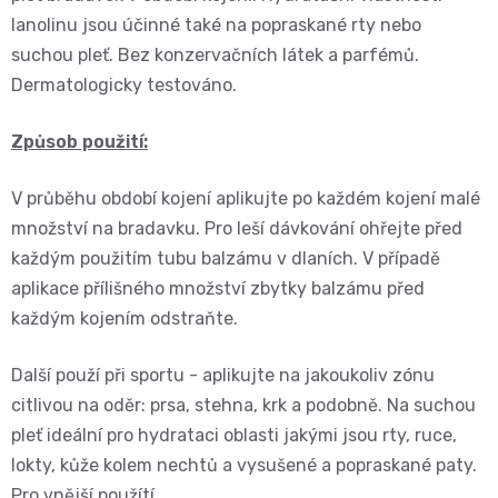
BIBS
lanolinu jsou účinné také na popraskané rty nebo
4
Novinka
pro
💇‍♀️✨
suchou pleť. Bez konzervačních látek a parfémů.
🍃
MAXI,
Dermatologicky testováno.
-
těhotné
Prací
Attitude
Plenky
7
Způsob použití:
🌿
přípravky
BabyCharm
🥄
-
V průběhu období kojení aplikujte po každém kojení malé
Dámská
🧺
Informace
množství na bradavku. Pro leší dávkování ohřejte před
Sunar
18
každým použitím tubu balzámu v dlaních. V případě
hygiena
o
🌱
aplikace přílišného množství zbytky balzámu před
kg
shodě
Eco
každým kojením odstraňte.
Toaletní
Velikost
produktů
by
Další použí při sportu - aplikujte na jakoukoliv zónu
potřeby
OntexCZ
5
citlivou na oděr: prsa, stehna, krk a podobně. Na suchou
Naty
🚽
pleť ideální pro hydrataci oblasti jakými jsou rty, ruce,
✅
JUNIOR,
lokty, kůže kolem nechtů a vysušené a popraskané paty.
Intimní
✨
📄
Pro vnější použítí.