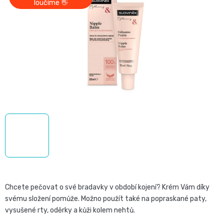
z
loučíme 👋
Pro
České
5
přebalování
hvězdiček.
plenky
🧷
Baby
👶
Charm
Kosmetika
🍼
BabyCharm
a
Přebalovací
drogerie
Premium
podložky
🧴
Velikost
Vlhčené
✨
1,
ubrousky
Chcete pečovat o své bradavky v období kojení? Krém Vám díky
Zdravá
Přípravky
svému složení pomůže. Možno použít také na popraskané paty,
NEWBORN,
strava
Na
vysušené rty, oděrky a kůži kolem nehtů.
Attitude