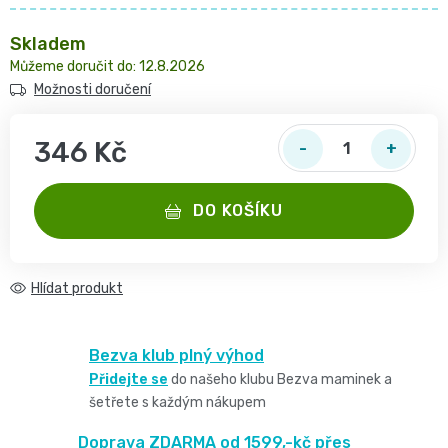
2
pro
opruzeniny
🌿
Skladem
děti
-
12.8.2026
Dětské
👶
🥦
Možnosti doručení
4
plenky
Dětská
Vše
Zdravé
346 Kč
kg
pro
kosmetika
Měrná cena:
mlsání
Velikost
miminka
DO KOŠÍKU
Attitude
🍼
2,
👶
👶
Dětská
Hlídat
Pro
MINI,
Hračky
🌿
výživa
maminky
3
🍼
Bezva klub plný výhod
Kosmetika
🤱
🍼
Přidejte se
do našeho klubu Bezva maminek a
-
Dudlíky
šetřete s každým nákupem
💖
Medárek
Potřeby
6
a
Doprava ZDARMA od 1599,-kč přes