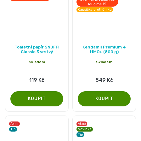
loučíme 👋
Kapsičky proti úniku
Toaletní papír SNUFFI
Kendamil Premium 4
Classic 3 vrstvý
HMO+ (800 g)
Skladem
Skladem
119 Kč
549 Kč
Akce
Akce
Tip
Novinka
Tip