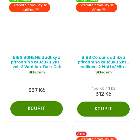
S těmito produkty se
S těmito produkty se
loučíme 👋
loučíme 👋
Průměrné
Průměrné
BIBS BOHEME dudlíky z
BIBS Colour dudlíky z
hodnocení
hodnocení
přírodního kaučuku 2ks -
přírodního kaučuku 2ks -
vel. 2 Vanilla + Dark Oak
velikost 2 White/Mint
produktu
produktu
Skladem
Skladem
je
je
5,0
5,0
Měrná
156 Kč / 1 ks
337 Kč
312 Kč
cena:
z
z
5
5
hvězdiček.
hvězdiček.
Akce
S těmito produkty se