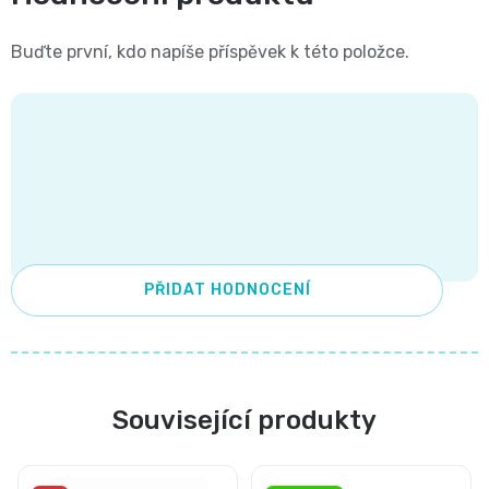
and
Buďte první, kdo napíše příspěvek k této položce.
Nature
Mušelinové
plenky
a
PŘIDAT HODNOCENÍ
pleny
Koše
na
Související produkty
pleny