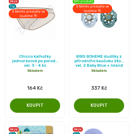
Akce
BIO produkt
Pleny
Tip
S těmito produkty se
loučíme 👋
S těmito produkty se
loučíme 👋
podle
velikosti
Oblíbené
Průměrné
Chicco kalhotky
BIBS BOHEME dudlíky z
hodnocení
jednorázové po porodu
přírodního kaučuku 2ks -
značky
vel. 3 - 4 ks
vel. 2 Baby Blue + Island
produktu
Sea
Skladem
Skladem
je
plenek
5,0
164 Kč
337 Kč
z
5
hvězdiček.
Akce
Akce