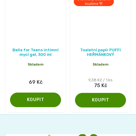
loučíme 👋
Bella for Teens intimní
Toaletní papír PUFFI
mycí gel, 300 ml
HEŘMÁNKOVÝ
Skladem
Skladem
Měrná
9,38 Kč / 1 ks
69 Kč
75 Kč
cena:
Z
á