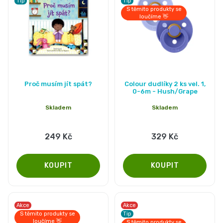
Tip
Tip
S těmito produkty se
loučíme 👋
Proč musím jít spát?
Colour dudlíky 2 ks vel. 1,
0-6m - Hush/Grape
Skladem
Skladem
249 Kč
329 Kč
Akce
Akce
S těmito produkty se
Tip
loučíme 👋
S těmito produkty se