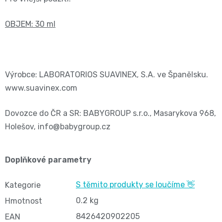
11
přípravky
Informace,
Dezinfekční
OBJEM: 30 ml
-
Reklamace,
přípravky
25
Vrácení
🧴
Výrobce: LABORATORIOS SUAVINEX, S.A. ve Španělsku.
kg
zboží
www.suavinex.com
🦠
ℹ️🔄
Velikost
Dovozce do ČR a SR: BABYGROUP s.r.o., Masarykova 968,
📦
6
Holešov, info@babygroup.cz
Jak
XL,16+
ověřujeme
Doplňkové parametry
kg
recenze
S těmito produkty se loučíme 👋
Kategorie
⭐
Kalhotkové
0.2 kg
Hmotnost
🔍
8426420902205
EAN
plenky