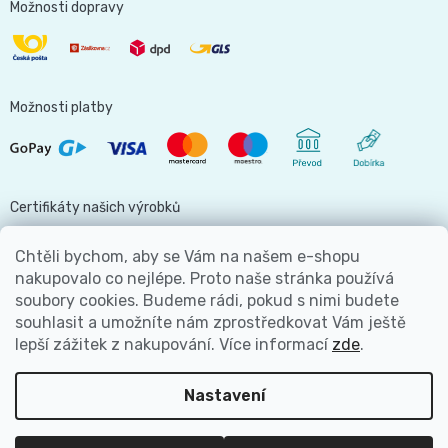
Možnosti dopravy
Možnosti platby
Certifikáty našich výrobků
Chtěli bychom, aby se Vám na našem e-shopu
nakupovalo co nejlépe. Proto naše stránka používá
soubory cookies. Budeme rádi, pokud s nimi budete
Jsme hlavní partnerem
souhlasit a umožníte nám zprostředkovat Vám ještě
lepší zážitek z nakupování.
Více informací
zde
.
Nastavení
Copyright 2026
Bezva Plenky
. Všechna práva vyhrazena.