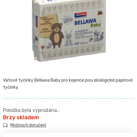
z
Pro
České
5
přebalování
hvězdiček.
plenky
🧷
Baby
👶
Charm
Kosmetika
🍼
BabyCharm
a
Přebalovací
drogerie
Premium
Vatové tyčinky Bellawa Baby pro kojence jsou ekologické papírové
podložky
tyčinky.
🧴
Velikost
Vlhčené
✨
1,
Položka byla vyprodána…
ubrousky
Zdravá
Přípravky
Brzy skladem
NEWBORN,
Možnosti doručení
strava
Na
Attitude