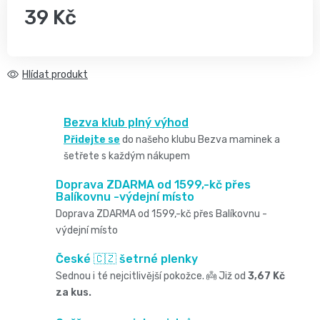
2
pro
39 Kč
opruzeniny
🌿
děti
-
Měrná cena:
Dětské
👶
🥦
4
Hlídat
plenky
Dětská
Vše
Zdravé
kg
pro
Bezva klub plný výhod
kosmetika
mlsání
Velikost
Přidejte se
do našeho klubu Bezva maminek a
miminka
šetřete s každým nákupem
Attitude
🍼
2,
👶
Doprava ZDARMA od 1599,-kč přes
👶
Balíkovnu -výdejní místo
Dětská
Pro
MINI,
Hračky
Doprava ZDARMA od 1599,-kč přes Balíkovnu -
🌿
výdejní místo
výživa
maminky
3
🍼
České 🇨🇿 šetrné plenky
Kosmetika
🤱
🍼
Sednou i té nejcitlivější pokožce. 👼 Již od
3,67 Kč
-
Dudlíky
💖
za kus.
Medárek
Potřeby
6
a