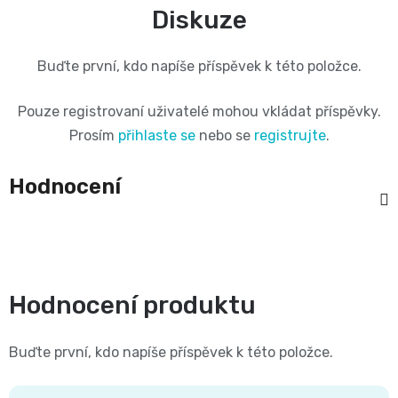
Diskuze
BIBS
4
Novinka
pro
💇‍♀️✨
🍃
MAXI,
Buďte první, kdo napíše příspěvek k této položce.
-
těhotné
Prací
Attitude
Plenky
7
Pouze registrovaní uživatelé mohou vkládat příspěvky.
🌿
přípravky
Prosím
přihlaste se
nebo se
registrujte
.
BabyCharm
🥄
-
Dámská
🧺
Informace
Hodnocení
Sunar
18
hygiena
o
🌱
kg
shodě
Eco
Toaletní
Velikost
produktů
by
Hodnocení produktu
potřeby
OntexCZ
5
Naty
🚽
Buďte první, kdo napíše příspěvek k této položce.
✅
JUNIOR,
Intimní
✨
📄