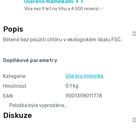
Oblíbené
Ověřeno maminkami 👩‍🍼
Cestování
🌿
pro
Více než 9 let na trhu a 4 500 recenzí ✅
kg
kousátka
značky⭐
🍼
🇨🇿
krmení
🛒
Velikost
Bibs
Popis
Poporodní
Úklid
🥛
Dárkové
Bělené bez použití chlóru v ekologickém obalu FSC.
🌿
3
Koupel
potřeby
a
poukazy
Kojenecká
Přípravky
MIDI,
Ostatní
Doplňkové parametry
a
🎁
domácnost
mléka
ECO
4
Vše pro miminka
💌
Kategorie
kojení
🧹
🥤
Naty
0.1 kg
Hmotnost
-
Doprava
🌸
🏡
9001398011778
EAN
Dětské
🍼
a
9
Položka byla vyprodána…
Kosmetika
Péče
nápoje
platba
Diskuze
Suavinex
kg
a
o
🚚
🍼
Velikost
potřeby
💳
vlásky