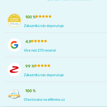
📝
Plenky
Vrácení
100 %
do
peněz
Zákazníků nás doporučuje
vody
💸
4.9
🔄
BébéCash
Více než 270 recenzí
Magics
99 %
dětské
Zákazníků nás doporučuje
plenky
100 %
Moltex
Otestováno na eMimino.cz
Pure