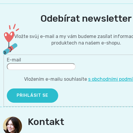
Pleny
Odebírat newsletter
podle
velikosti
Vložte svůj e-mail a my vám budeme zasílat informa
produktech na našem e-shopu.
Oblíbené
E-mail
značky
plenek
Vložením e-mailu souhlasíte
s obchodními podm
PŘIHLÁSIT SE
Kontakt