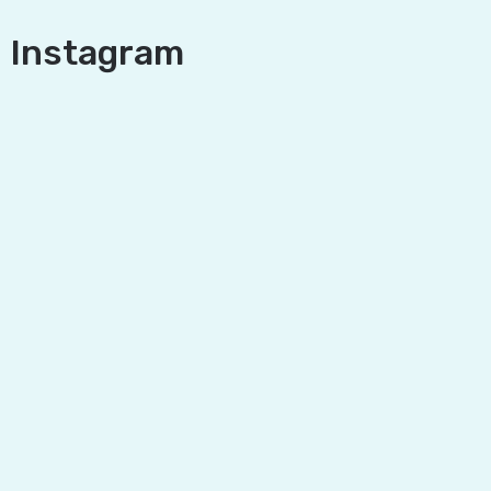
and
Instagram
Nature
Mušelinové
plenky
a
pleny
Koše
na
pleny