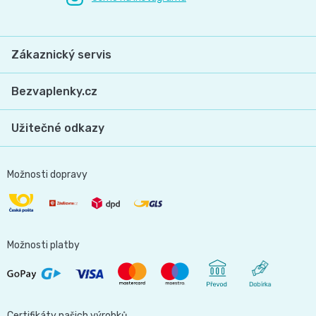
📝
Plenky
Vrácení
Zákaznický servis
do
peněz
Bezvaplenky.cz
vody
💸
Užitečné odkazy
🔄
BébéCash
Magics
Možnosti dopravy
dětské
plenky
Možnosti platby
Moltex
Pure
Certifikáty našich výrobků