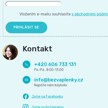
11
přípravky
Informace,
Dezinfekční
-
Vložením e-mailu souhlasíte
s obchodními podm
Reklamace,
přípravky
25
Vrácení
PŘIHLÁSIT SE
🧴
kg
zboží
🦠
Kontakt
ℹ️🔄
Velikost
📦
6
+420 606 733 131
Jak
XL,16+
ověřujeme
info
@
bezvaplenky.cz
kg
recenze
⭐
Kalhotkové
🔍
plenky