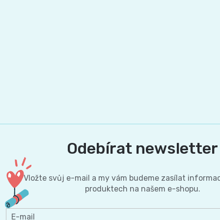
BIBS
4
Novinka
pro
💇‍♀️✨
🍃
MAXI,
-
těhotné
Prací
Attitude
Plenky
7
🌿
přípravky
BabyCharm
🥄
-
Dámská
🧺
Informace
Sunar
18
hygiena
o
🌱
kg
shodě
Eco
Toaletní
Odebírat newsletter
Velikost
produktů
by
potřeby
OntexCZ
5
Vložte svůj e-mail a my vám budeme zasílat informa
Naty
produktech na našem e-shopu.
🚽
✅
JUNIOR,
Intimní
✨
📄
E-mail