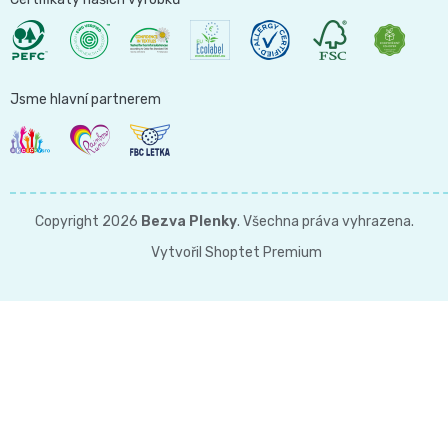
and
Nature
Jsme hlavní partnerem
Mušelinové
plenky
Copyright 2026
Bezva Plenky
. Všechna práva vyhrazena.
a
Vytvořil Shoptet Premium
pleny
Koše
na
pleny