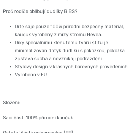
📝
Proč rodiče oblibují dudlíky BIBS?
Plenky
Vrácení
Dítě saje pouze 100% přírodní bezpečný materiál,
do
peněz
kaučuk vyrobený z mízy stromu Hevea.
vody
Díky speciálnímu klenutému tvaru štítu je
💸
minimalizován dotyk dudlíku s pokožkou, pokožka
🔄
BébéCash
zůstává suchá a nevznikají podráždění.
Stylový design v krásných barevných provedeních.
Magics
Vyrobeno v EU.
dětské
plenky
Složení:
Moltex
Sací část: 100% přírodní kaučuk
Pure
Ostatní části: polypropylen (PP)