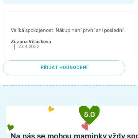
V
ý
Hodnocení produktu je 5 z 5 hvězdiček.
p
Veliká spokojenost. Nákup není první ani poslední.
i
Zuzana Vitásková
|
23.4.2022
s
h
PŘIDAT HODNOCENÍ
o
d
Z
n
á
o
p
5.0
c
a
e
t
í
Na nás se mohou maminky vždy sp
n