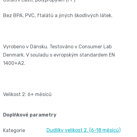
and
Bez BPA, PVC, ftalátů a jiných škodlivých látek.
Nature
Mušelinové
Vyrobeno v Dánsku. Testováno v Consumer Lab
plenky
Denmark. V souladu s evropským standardem EN
1400+A2.
a
pleny
Velikost 2: 6+ měsíců
Koše
na
Doplňkové parametry
pleny
Dudlíky velikost 2. (6-18 měsíců)
Kategorie