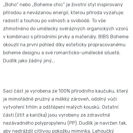
„Boho“ nebo „Boheme chic“ je životní styl inspirovaný
BIBS
4
Novinka
pro
přírodou a nevázanou energií, kterou příroda vyzařuje;
💇‍♀️✨
🍃
radostí a touhou po volnosti a svobodě. To vše
MAXI,
-
těhotné
zhmotněno do umělecky svérázných organických vzorů
Prací
Attitude
Plenky
7
v kombinaci s přírodními prvky a materiály. BIBS Boheme
🌿
přípravky
okouzlí na první pohled díky esteticky propracovanému
BabyCharm
🥄
-
boheme designu a své romanticko-umělecké siluetě.
Dámská
🧺
Informace
Dudlík jako žádný jiný...
Sunar
18
hygiena
o
🌱
kg
shodě
Eco
Toaletní
Sací část je vyrobena ze 100% přírodního kaučuku, který
Velikost
produktů
by
je mimořádně pružný a měkký zároveň, odolný vůči
potřeby
OntexCZ
5
vytvoření trhlin a odštěpení malých kousků. Ostatní
Naty
🚽
části (štít a karička) jsou vyrobeny ze zdravotně
✅
JUNIOR,
nezávadného polypropylenu (PP). Dudlík je navržen tak,
Intimní
✨
📄
aby nedráždil citlivou pokožku miminka. Lehoučký