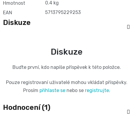
0.4 kg
Hmotnost
Pleny
5713795229253
EAN
podle
Diskuze
velikosti
Oblíbené
Diskuze
značky
Buďte první, kdo napíše příspěvek k této položce.
plenek
Pouze registrovaní uživatelé mohou vkládat příspěvky.
Prosím
přihlaste se
nebo se
registrujte
.
Hodnocení (1)