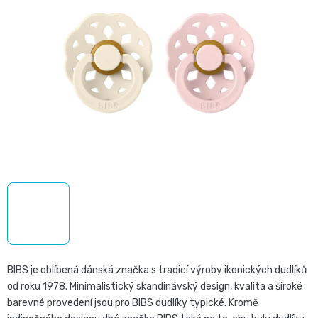
5,0
Pro
České
z
přebalování
5
plenky
hvězdiček.
🧷
Baby
👶
Charm
Kosmetika
🍼
BabyCharm
a
Přebalovací
drogerie
Premium
podložky
🧴
Velikost
Vlhčené
✨
1,
ubrousky
Zdravá
Přípravky
BIBS je oblíbená dánská značka s tradicí výroby ikonických dudlíků
NEWBORN,
od roku 1978. Minimalistický skandinávský design, kvalita a široké
strava
Na
Attitude
barevné provedení jsou pro BIBS dudlíky typické. Kromě