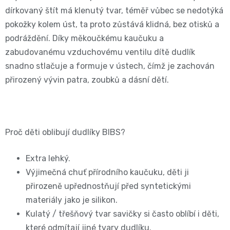
11
dírkovaný štít má klenutý tvar, téměř vůbec se nedotýká
přípravky
Informace,
Dezinfekční
pokožky kolem úst, ta proto zůstává klidná, bez otisků a
-
Reklamace,
podráždění. Díky měkoučkému kaučuku a
přípravky
zabudovanému vzduchovému ventilu dítě dudlík
25
Vrácení
snadno stlačuje a formuje v ústech, čímž je zachován
🧴
kg
zboží
přirozený vývin patra, zoubků a dásní dětí.
🦠
ℹ️🔄
Velikost
📦
6
Proč děti oblibují dudlíky BIBS?
Jak
XL,16+
Extra lehký.
ověřujeme
Výjimečná chuť přírodního kaučuku, děti ji
kg
recenze
přirozeně upřednostňují před syntetickými
materiály jako je silikon.
⭐
Kalhotkové
Kulatý / třešňový tvar savičky si často oblíbí i děti,
🔍
plenky
které odmítají jiné tvary dudlíku.