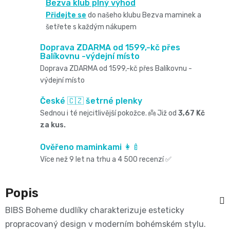
Oblíbené
Bezva klub plný výhod
Cestování
🌿
pro
Přidejte se
do našeho klubu Bezva maminek a
kg
kousátka
značky⭐
šetřete s každým nákupem
🍼
🇨🇿
krmení
🛒
Velikost
Bibs
Doprava ZDARMA od 1599,-kč přes
Poporodní
Balíkovnu -výdejní místo
Úklid
🥛
Dárkové
🌿
3
Doprava ZDARMA od 1599,-kč přes Balíkovnu -
Koupel
potřeby
výdejní místo
a
poukazy
Kojenecká
Přípravky
MIDI,
Ostatní
České 🇨🇿 šetrné plenky
a
🎁
domácnost
mléka
Sednou i té nejcitlivější pokožce. 👼 Již od
3,67 Kč
ECO
4
💌
za kus.
kojení
🧹
🥤
Naty
-
Doprava
Ověřeno maminkami 👩‍🍼
🌸
🏡
Více než 9 let na trhu a 4 500 recenzí ✅
Dětské
🍼
a
9
Kosmetika
Péče
nápoje
platba
Suavinex
Popis
kg
a
o
🚚
BIBS Boheme dudlíky charakterizuje esteticky
🍼
Velikost
propracovaný design v moderním bohémském stylu.
potřeby
💳
vlásky