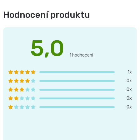
Hodnocení produktu
5,0
Průměrné
hodnocení
1 hodnocení
produktu
je
1x
5,0
0x
z 5
hvězdiček.
0x
0x
0x