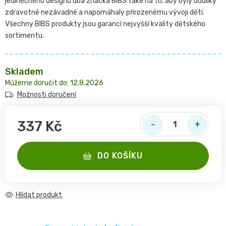
jedinečného designu dbá značka BIBS také na to, aby byly dudlíky
2
pro
opruzeniny
zdravotně nezávadné a napomáhaly přirozenému vývoji dětí.
🌿
děti
Všechny BIBS produkty jsou garancí nejvyšší kvality dětského
-
Dětské
sortimentu.
👶
🥦
4
plenky
Dětská
Vše
Zdravé
Skladem
kg
12.8.2026
pro
kosmetika
mlsání
Možnosti doručení
Velikost
miminka
Attitude
🍼
337 Kč
2,
👶
👶
Dětská
Měrná cena:
Pro
MINI,
Hračky
DO KOŠÍKU
🌿
výživa
maminky
3
🍼
Kosmetika
🤱
🍼
Hlídat
-
Dudlíky
💖
Medárek
Potřeby
6
a