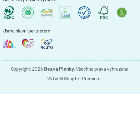
and
Nature
Jsme hlavní partnerem
Mušelinové
plenky
Copyright 2026
Bezva Plenky
. Všechna práva vyhrazena.
a
Vytvořil Shoptet Premium
pleny
Koše
na
pleny