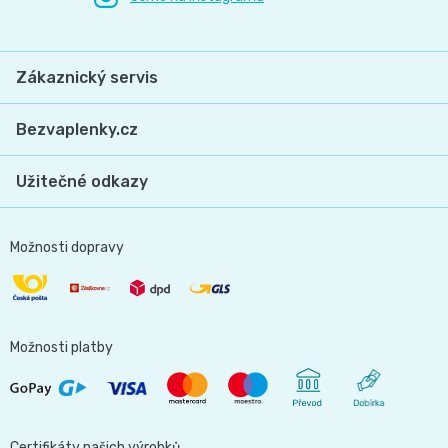
📝
Plenky
Vrácení
Zákaznický servis
do
peněz
Bezvaplenky.cz
vody
💸
Užitečné odkazy
🔄
BébéCash
Magics
Možnosti dopravy
dětské
plenky
Možnosti platby
Moltex
Pure
Certifikáty našich výrobků