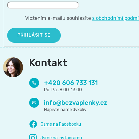
11
přípravky
Informace,
Dezinfekční
-
Vložením e-mailu souhlasíte
s obchodními podm
Reklamace,
přípravky
25
Vrácení
PŘIHLÁSIT SE
🧴
kg
zboží
🦠
Kontakt
ℹ️🔄
Velikost
📦
6
+420 606 733 131
Jak
XL,16+
ověřujeme
info
@
bezvaplenky.cz
kg
recenze
⭐
Kalhotkové
🔍
plenky