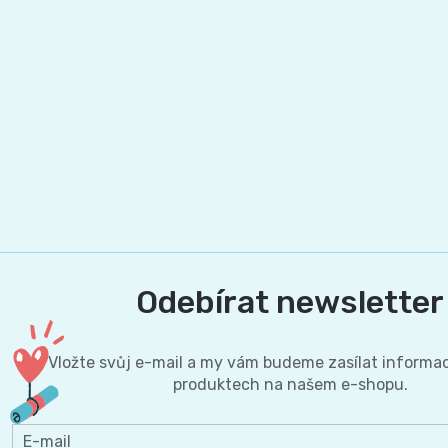
BIBS
4
Novinka
pro
💇‍♀️✨
🍃
MAXI,
-
těhotné
Prací
Attitude
Plenky
7
🌿
přípravky
BabyCharm
🥄
-
Dámská
🧺
Informace
Sunar
18
hygiena
o
🌱
kg
shodě
Eco
Toaletní
Odebírat newsletter
Velikost
produktů
by
potřeby
OntexCZ
5
Vložte svůj e-mail a my vám budeme zasílat informa
Naty
produktech na našem e-shopu.
🚽
✅
JUNIOR,
Intimní
✨
📄
E-mail