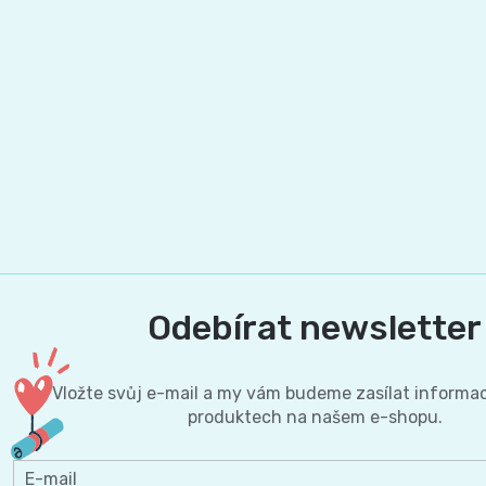
BIBS
4
Novinka
pro
💇‍♀️✨
🍃
MAXI,
-
těhotné
Prací
Attitude
Plenky
7
🌿
přípravky
BabyCharm
🥄
-
Dámská
🧺
Informace
Sunar
18
hygiena
o
🌱
kg
shodě
Eco
Toaletní
Odebírat newsletter
Velikost
produktů
by
potřeby
OntexCZ
5
Vložte svůj e-mail a my vám budeme zasílat informa
Naty
produktech na našem e-shopu.
🚽
✅
JUNIOR,
Intimní
✨
📄
E-mail