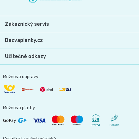
📝
Plenky
Vrácení
Zákaznický servis
do
peněz
Bezvaplenky.cz
vody
💸
Užitečné odkazy
🔄
BébéCash
Magics
Možnosti dopravy
dětské
plenky
Možnosti platby
Moltex
Pure
Certifikáty našich výrobků