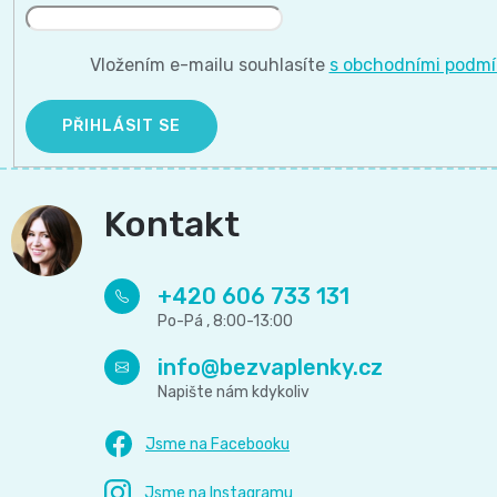
11
přípravky
Informace,
Dezinfekční
-
Vložením e-mailu souhlasíte
s obchodními podm
Reklamace,
přípravky
25
Vrácení
PŘIHLÁSIT SE
🧴
kg
zboží
🦠
Kontakt
ℹ️🔄
Velikost
📦
6
+420 606 733 131
Jak
XL,16+
ověřujeme
info
@
bezvaplenky.cz
kg
recenze
⭐
Kalhotkové
🔍
plenky