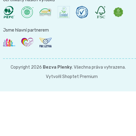
and
Nature
Jsme hlavní partnerem
Mušelinové
plenky
Copyright 2026
Bezva Plenky
. Všechna práva vyhrazena.
a
Vytvořil Shoptet Premium
pleny
Koše
na
pleny