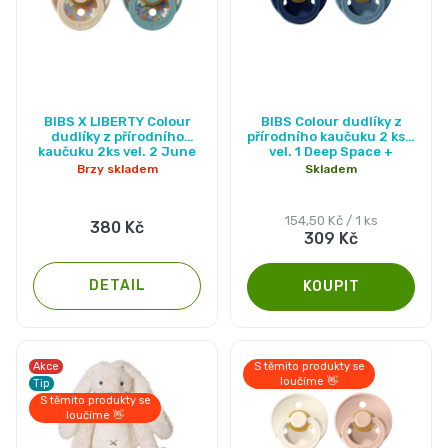
Pleny
podle
Průměrné
velikosti
BIBS X LIBERTY Colour
BIBS Colour dudlíky z
hodnocení
dudlíky z přírodního
přírodního kaučuku 2 ks -
kaučuku 2ks vel. 2 June
vel. 1 Deep Space +
Oblíbené
produktu
Blossom Vanilla Hush mix
Petrol
Brzy skladem
Skladem
je
značky
5,0
Měrná
154,50 Kč / 1 ks
380 Kč
309 Kč
cena:
z
plenek
5
DETAIL
hvězdiček.
Akce
S těmito produkty se
loučíme 👋
Tip
S těmito produkty se
loučíme 👋