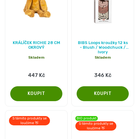
Průměrné
KRÁLÍČEK RICHIE 28 CM
BIBS Loops kroužky 12 ks
hodnocení
OKROVÝ
- Blush / Woodchuck /
Ivory
produktu
Skladem
Skladem
je
5,0
447 Kč
346 Kč
z
5
hvězdiček.
S těmito produkty se
BIO produkt
loučíme 👋
S těmito produkty se
loučíme 👋