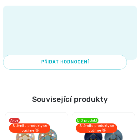
and
Nature
Mušelinové
plenky
PŘIDAT HODNOCENÍ
a
pleny
Související produkty
Koše
na
Akce
BIO produkt
S těmito produkty se
S těmito produkty se
pleny
loučíme 👋
loučíme 👋