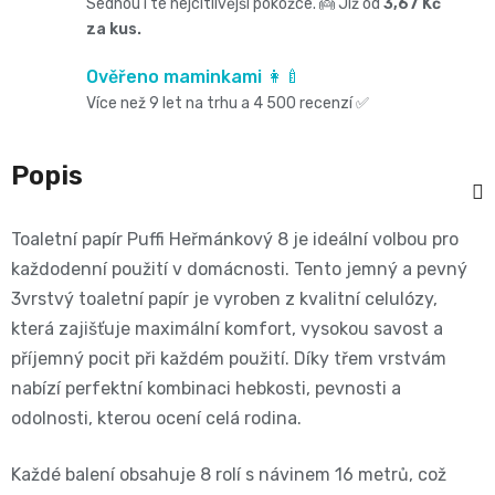
Oblíbené
Sednou i té nejcitlivější pokožce. 👼 Již od
3,67 Kč
Cestování
🌿
pro
za kus.
kg
kousátka
značky⭐
🍼
🇨🇿
Ověřeno maminkami 👩‍🍼
krmení
🛒
Velikost
Bibs
Více než 9 let na trhu a 4 500 recenzí ✅
Poporodní
Úklid
🥛
Dárkové
🌿
3
Koupel
potřeby
Popis
a
poukazy
Kojenecká
Přípravky
MIDI,
Ostatní
a
🎁
domácnost
mléka
Toaletní papír Puffi Heřmánkový 8 je ideální volbou pro
ECO
4
každodenní použití v domácnosti. Tento jemný a pevný
💌
kojení
🧹
🥤
3vrstvý toaletní papír je vyroben z kvalitní celulózy,
Naty
-
Doprava
🌸
která zajišťuje maximální komfort, vysokou savost a
🏡
Dětské
🍼
příjemný pocit při každém použití. Díky třem vrstvám
a
9
Kosmetika
nabízí perfektní kombinaci hebkosti, pevnosti a
Péče
nápoje
platba
Suavinex
kg
odolnosti, kterou ocení celá rodina.
a
o
🚚
🍼
Velikost
Každé balení obsahuje 8 rolí s návinem 16 metrů, což
potřeby
💳
vlásky