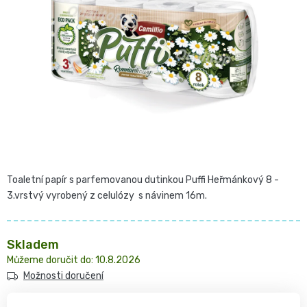
z
Pro
České
5
přebalování
hvězdiček.
plenky
🧷
Baby
👶
Charm
Kosmetika
🍼
BabyCharm
a
Přebalovací
drogerie
Premium
Toaletní papír s parfemovanou dutinkou Puffi Heřmánkový 8 -
podložky
3.vrstvý vyrobený z celulózy s návinem 16m.
🧴
Velikost
Vlhčené
✨
1,
Skladem
ubrousky
Zdravá
Přípravky
10.8.2026
NEWBORN,
Možnosti doručení
strava
Na
Attitude