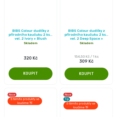
Průměrné
BIBS Colour dudlíky z
BIBS Colour dudlíky z
hodnocení
přírodního kaučuku 2 ks -
přírodního kaučuku 2 ks -
vel. 2 Ivory + Blush
vel. 2 Deep Space +
produktu
Petrol
Skladem
Skladem
je
5,0
Měrná
154,50 Kč / 1 ks
320 Kč
309 Kč
cena:
z
5
hvězdiček.
Akce
Akce
S těmito produkty se
Tip
loučíme 👋
S těmito produkty se
loučíme 👋