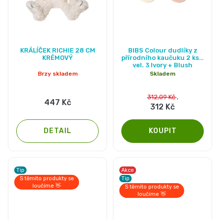
KRÁLÍČEK RICHIE 28 CM
BIBS Colour dudlíky z
KRÉMOVÝ
přírodního kaučuku 2 ks -
vel. 3 Ivory + Blush
Brzy skladem
Skladem
312,09 Kč
447 Kč
312 Kč
DETAIL
Tip
Akce
S těmito produkty se
Tip
loučíme 👋
S těmito produkty se
loučíme 👋