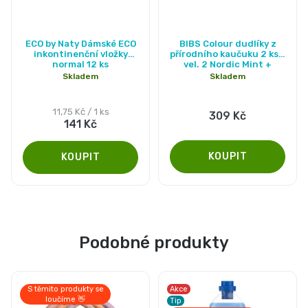
ECO by Naty Dámské ECO
BIBS Colour dudlíky z
inkontinenční vložky
přírodního kaučuku 2 ks -
normal 12 ks
vel. 2 Nordic Mint +
Forest Lake
Skladem
Skladem
Měrná
11,75 Kč / 1 ks
309 Kč
141 Kč
cena:
Podobné produkty
S těmito produkty se
Akce
loučíme 👋
Tip