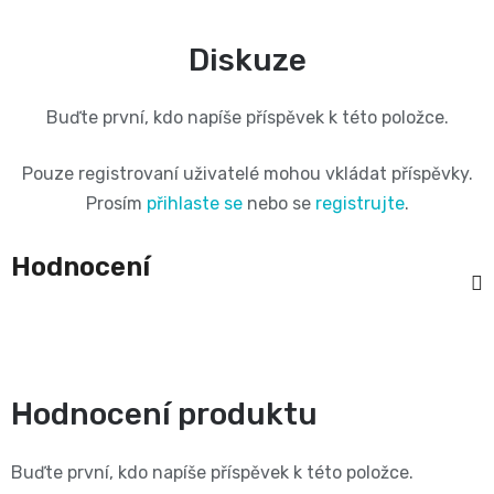
📝
Plenky
Diskuze
Vrácení
do
peněz
Buďte první, kdo napíše příspěvek k této položce.
vody
💸
Pouze registrovaní uživatelé mohou vkládat příspěvky.
Prosím
přihlaste se
nebo se
registrujte
.
🔄
BébéCash
Magics
Hodnocení
dětské
plenky
Hodnocení produktu
Moltex
Buďte první, kdo napíše příspěvek k této položce.
Pure