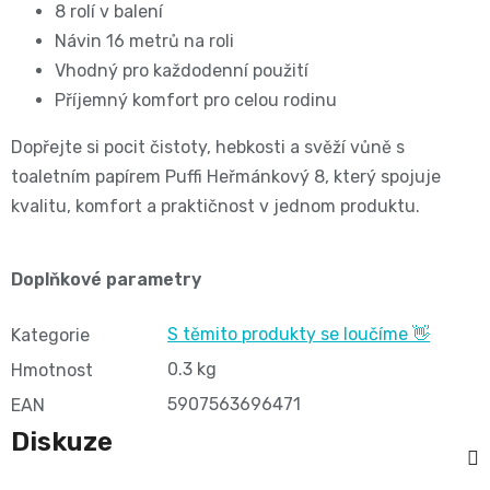
11
8 rolí v balení
přípravky
Informace,
Dezinfekční
Návin 16 metrů na roli
-
Vhodný pro každodenní použití
Reklamace,
přípravky
Příjemný komfort pro celou rodinu
25
Vrácení
🧴
Dopřejte si pocit čistoty, hebkosti a svěží vůně s
kg
zboží
toaletním papírem Puffi Heřmánkový 8, který spojuje
🦠
kvalitu, komfort a praktičnost v jednom produktu.
ℹ️🔄
Velikost
📦
6
Doplňkové parametry
Jak
XL,16+
S těmito produkty se loučíme 👋
Kategorie
ověřujeme
0.3 kg
Hmotnost
kg
recenze
5907563696471
EAN
⭐
Kalhotkové
Diskuze
🔍
plenky