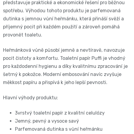
představuje praktické a ekonomické řešení pro běžnou
BIBS
4
spotřebu. Výhodou tohoto produktu je parfemovaná
Novinka
pro
💇‍♀️✨
dutinka s jemnou vůní heřmánku, která přináší svěží a
🍃
MAXI,
-
těhotné
příjemný pocit při každém použití a zároveň pomáhá
Prací
Attitude
provonět toaletu.
Plenky
7
🌿
přípravky
BabyCharm
🥄
-
Heřmánková vůně působí jemně a nevtíravě, navozuje
Dámská
🧺
pocit čistoty a komfortu. Toaletní papír Puffi je vhodný
Informace
Sunar
18
pro každodenní hygienu a díky kvalitnímu zpracování je
hygiena
o
🌱
šetrný k pokožce. Moderní embosování navíc zvyšuje
kg
měkkost papíru a přispívá k jeho lepší pevnosti.
shodě
Eco
Toaletní
Velikost
produktů
Hlavní výhody produktu:
by
potřeby
OntexCZ
5
3vrstvý toaletní papír z kvalitní celulózy
Naty
🚽
✅
Jemný, pevný a vysoce savý
JUNIOR,
Intimní
Parfemovaná dutinka s vůní heřmánku
✨
📄