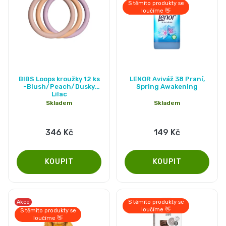
S těmito produkty se
loučíme 👋
Průměrné
BIBS Loops kroužky 12 ks
LENOR Aviváž 38 Praní,
hodnocení
-Blush/Peach/Dusky
Spring Awakening
Lilac
produktu
Skladem
Skladem
je
5,0
346 Kč
149 Kč
z
5
hvězdiček.
Akce
S těmito produkty se
loučíme 👋
S těmito produkty se
loučíme 👋