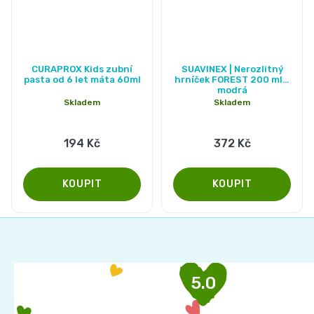
CURAPROX Kids zubní
SUAVINEX | Nerozlitný
pasta od 6 let máta 60ml
hrníček FOREST 200 ml -
modrá
Skladem
Skladem
194 Kč
372 Kč
Z
á
p
5.0
a
t