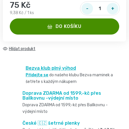
2
pro
75 Kč
opruzeniny
🌿
Měrná cena:
9,38 Kč / 1 ks
děti
-
Dětské
👶
🥦
DO KOŠÍKU
4
plenky
Dětská
Vše
Zdravé
kg
pro
Hlídat
kosmetika
mlsání
Velikost
miminka
Attitude
🍼
Bezva klub plný výhod
2,
👶
Přidejte se
do našeho klubu Bezva maminek a
👶
Dětská
šetřete s každým nákupem
Pro
MINI,
Hračky
🌿
Doprava ZDARMA od 1599,-kč přes
výživa
maminky
3
Balíkovnu -výdejní místo
🍼
Kosmetika
Doprava ZDARMA od 1599,-kč přes Balíkovnu -
🤱
🍼
-
výdejní místo
Dudlíky
💖
Medárek
Potřeby
České 🇨🇿 šetrné plenky
6
a