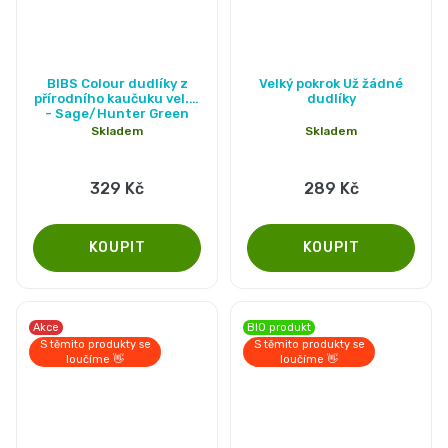
BIBS Colour dudlíky z
Velký pokrok Už žádné
přírodního kaučuku vel. 3
dudlíky
- Sage/Hunter Green
Skladem
Skladem
329 Kč
289 Kč
Akce
BIO produkt
S těmito produkty se
S těmito produkty se
loučíme 👋
loučíme 👋