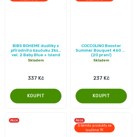
BIBS BOHEME dudlíky z
COCCOLINO Booster
přírodního kaučuku 2ks -
Summer Bouquet 460 ml
vel. 2 Baby Blue + Island
(20 praní)
Sea
Skladem
Skladem
337 Kč
237 Kč
Akce
Akce
S těmito produkty se
loučíme 👋