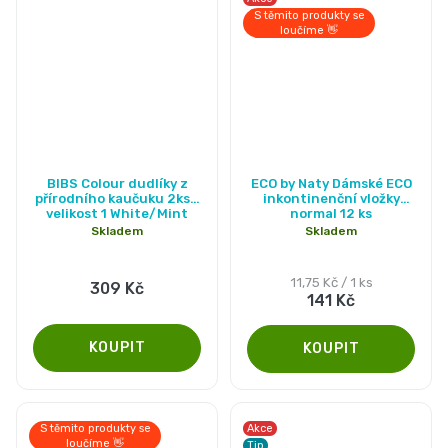
S těmito produkty se
loučíme 👋
BIBS Colour dudlíky z
ECO by Naty Dámské ECO
přírodního kaučuku 2ks -
inkontinenční vložky
velikost 1 White/Mint
normal 12 ks
Skladem
Skladem
Měrná
11,75 Kč / 1 ks
309 Kč
141 Kč
cena:
S těmito produkty se
Akce
loučíme 👋
Tip