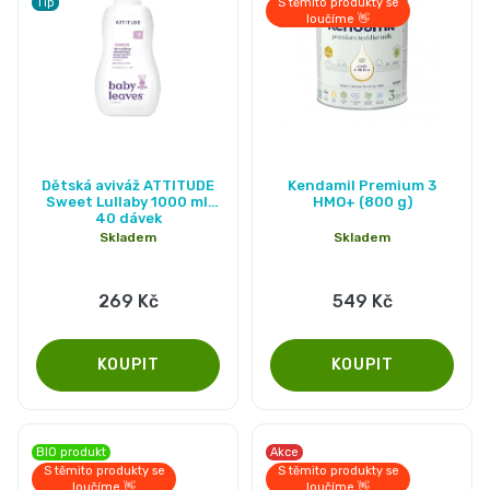
Tip
S těmito produkty se
loučíme 👋
Průměrné
Dětská aviváž ATTITUDE
Kendamil Premium 3
hodnocení
Sweet Lullaby 1000 ml,
HMO+ (800 g)
40 dávek
produktu
Skladem
Skladem
je
5,0
269 Kč
549 Kč
z
5
hvězdiček.
BIO produkt
Akce
S těmito produkty se
S těmito produkty se
loučíme 👋
loučíme 👋