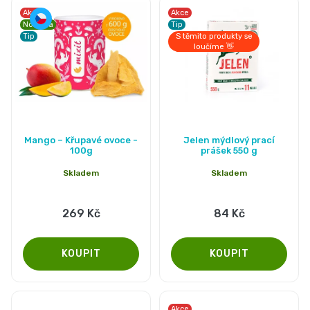
Akce
Akce
Novinka
Tip
Tip
S těmito produkty se
loučíme 👋
Průměrné
Mango – Křupavé ovoce -
Jelen mýdlový prací
hodnocení
100g
prášek 550 g
produktu
Skladem
Skladem
je
5,0
269 Kč
84 Kč
z
5
hvězdiček.
Akce