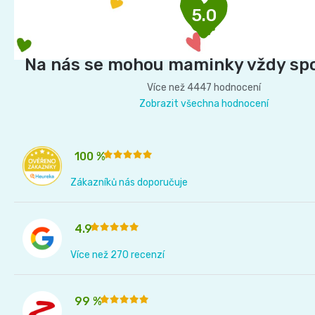
p
5.0
a
t
í
Na nás se mohou maminky vždy sp
Více než 4447 hodnocení
Zobrazit všechna hodnocení
100 %
Zákazníků nás doporučuje
4.9
Více než 270 recenzí
99 %