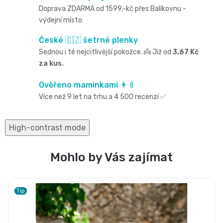
Oblíbené
Cestování
🌿
Doprava ZDARMA od 1599,-kč přes Balíkovnu -
pro
kg
kousátka
výdejní místo
značky⭐
🍼
🇨🇿
krmení
České 🇨🇿 šetrné plenky
🛒
Velikost
Bibs
Poporodní
Sednou i té nejcitlivější pokožce. 👼 Již od
3,67 Kč
Úklid
🥛
Dárkové
🌿
za kus.
3
Koupel
potřeby
a
poukazy
Kojenecká
Ověřeno maminkami 👩‍🍼
Přípravky
MIDI,
Ostatní
Více než 9 let na trhu a 4 500 recenzí ✅
a
🎁
domácnost
mléka
ECO
4
💌
kojení
🧹
High-contrast mode
🥤
Naty
-
Doprava
🌸
🏡
Mohlo by Vás zajímat
Dětské
🍼
a
9
Kosmetika
Péče
nápoje
platba
Suavinex
kg
Tip
a
o
🚚
🍼
Velikost
potřeby
💳
vlásky