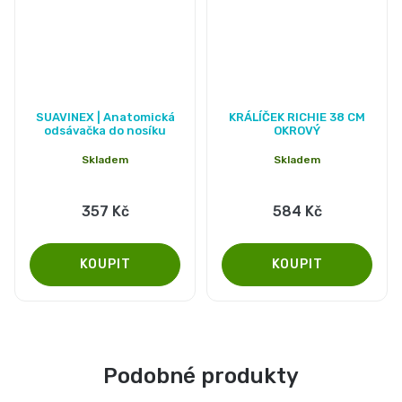
Průměrné
SUAVINEX | Anatomická
KRÁLÍČEK RICHIE 38 CM
hodnocení
odsávačka do nosíku
OKROVÝ
produktu
Skladem
Skladem
je
5,0
357 Kč
584 Kč
z
5
hvězdiček.
Podobné produkty