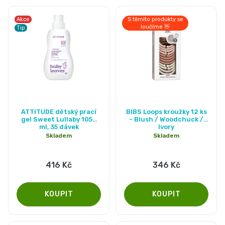
Akce
S těmito produkty se
loučíme 👋
Tip
Průměrné
Průměrné
ATTITUDE dětský prací
BIBS Loops kroužky 12 ks
hodnocení
hodnocení
gel Sweet Lullaby 1050
- Blush / Woodchuck /
ml, 35 dávek
Ivory
produktu
produktu
Skladem
Skladem
je
je
5,0
5,0
416 Kč
346 Kč
z
z
5
5
hvězdiček.
hvězdiček.