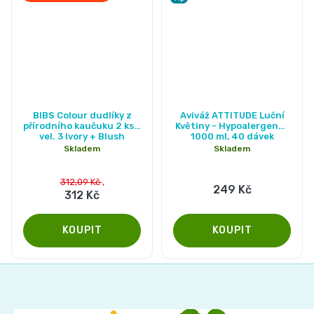
Průměrné
BIBS Colour dudlíky z
Aviváž ATTITUDE Luční
hodnocení
přírodního kaučuku 2 ks -
Květiny - Hypoalergenní,
vel. 3 Ivory + Blush
1000 ml, 40 dávek
produktu
Skladem
Skladem
je
5,0
312,09 Kč
249 Kč
312 Kč
z
5
hvězdiček.
Z
á