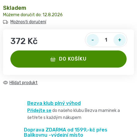
2
pro
opruzeniny
Skladem
🌿
děti
12.8.2026
-
Dětské
Možnosti doručení
👶
🥦
4
plenky
Dětská
372 Kč
Vše
Zdravé
kg
Měrná cena:
pro
kosmetika
mlsání
DO KOŠÍKU
Velikost
miminka
Attitude
🍼
2,
👶
👶
Hlídat
Dětská
Pro
MINI,
Hračky
🌿
výživa
maminky
Bezva klub plný výhod
3
🍼
Přidejte se
do našeho klubu Bezva maminek a
Kosmetika
🤱
🍼
šetřete s každým nákupem
-
Dudlíky
💖
Medárek
Potřeby
Doprava ZDARMA od 1599,-kč přes
6
a
Balíkovnu -výdejní místo