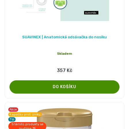
and
Nature
Mušelinové
SUAVINEX | Anatomická odsávačka do nosíku
plenky
Skladem
a
357 Kč
pleny
Koše
na
Akce
Kapsičky proti úniku
pleny
Tip
S těmito produkty se
loučíme 👋