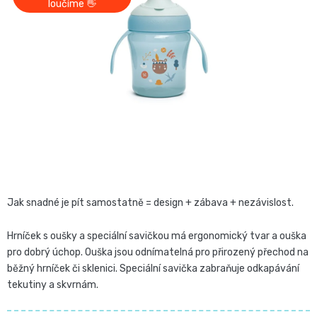
z
loučíme 👋
Pro
České
5
přebalování
hvězdiček.
plenky
🧷
Baby
👶
Charm
Kosmetika
🍼
BabyCharm
a
Přebalovací
drogerie
Premium
podložky
Jak snadné je pít samostatně = design + zábava + nezávislost.
🧴
Velikost
Vlhčené
Hrníček s oušky a speciální savičkou má ergonomický tvar a ouška
✨
1,
pro dobrý úchop. Ouška jsou odnímatelná pro přirozený přechod na
ubrousky
Zdravá
Přípravky
běžný hrníček či sklenici. Speciální savička zabraňuje odkapávání
NEWBORN,
tekutiny a skvrnám.
strava
Na
Attitude