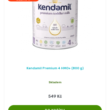
Pleny
podle
velikosti
Oblíbené
značky
plenek
Kendamil Premium 4 HMO+ (800 g)
Skladem
549 Kč