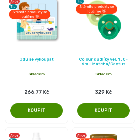
Akce
Tip
Tip
S těmito produkty se
loučíme 👋
S těmito produkty se
loučíme 👋
Jdu se vykoupat
Colour dudlíky vel. 1 , 0-
6m - Matcha/Cactus
Skladem
Skladem
266,77 Kč
329 Kč
Akce
Akce