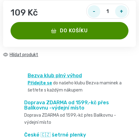
2
pro
opruzeniny
🌿
109 Kč
děti
-
Měrná cena:
Dětské
👶
🥦
DO KOŠÍKU
4
plenky
Dětská
Vše
Zdravé
kg
pro
kosmetika
Hlídat
mlsání
Velikost
miminka
Attitude
🍼
Bezva klub plný výhod
2,
👶
👶
Přidejte se
do našeho klubu Bezva maminek a
Dětská
Pro
šetřete s každým nákupem
MINI,
Hračky
🌿
výživa
maminky
Doprava ZDARMA od 1599,-kč přes
3
🍼
Balíkovnu -výdejní místo
Kosmetika
🤱
Doprava ZDARMA od 1599,-kč přes Balíkovnu -
🍼
-
Dudlíky
výdejní místo
💖
Medárek
Potřeby
České 🇨🇿 šetrné plenky
6
a