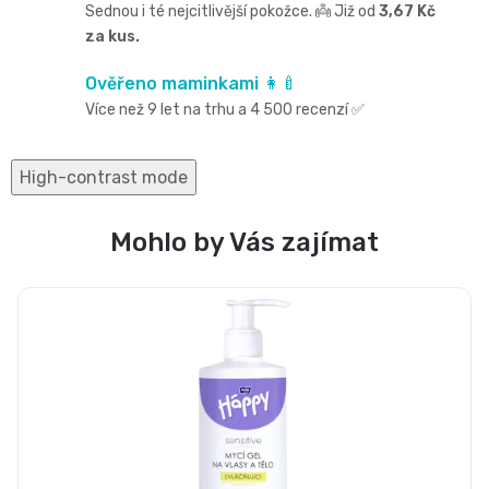
Oblíbené
Cestování
Sednou i té nejcitlivější pokožce. 👼 Již od
3,67 Kč
🌿
pro
za kus.
kg
kousátka
značky⭐
🍼
🇨🇿
krmení
Ověřeno maminkami 👩‍🍼
🛒
Velikost
Bibs
Více než 9 let na trhu a 4 500 recenzí ✅
Poporodní
Úklid
🥛
Dárkové
🌿
3
Koupel
potřeby
a
High-contrast mode
poukazy
Kojenecká
Přípravky
MIDI,
Ostatní
a
🎁
domácnost
mléka
Mohlo by Vás zajímat
ECO
4
💌
kojení
🧹
🥤
Naty
-
Doprava
🌸
🏡
Dětské
🍼
a
9
Kosmetika
Péče
nápoje
platba
Suavinex
kg
a
o
🚚
🍼
Velikost
potřeby
💳
vlásky