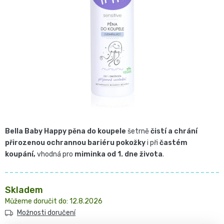
z
Pro
České
5
přebalování
hvězdiček.
plenky
🧷
Baby
👶
Charm
Kosmetika
🍼
BabyCharm
a
Přebalovací
drogerie
Premium
Bella Baby Happy pěna do koupele
šetrně
čistí a chrání
podložky
přirozenou ochrannou bariéru pokožky
i při
častém
🧴
Velikost
koupání,
vhodná pro
miminka od 1. dne života
.
Vlhčené
✨
1,
ubrousky
Zdravá
Skladem
Přípravky
NEWBORN,
12.8.2026
strava
Na
Možnosti doručení
Attitude