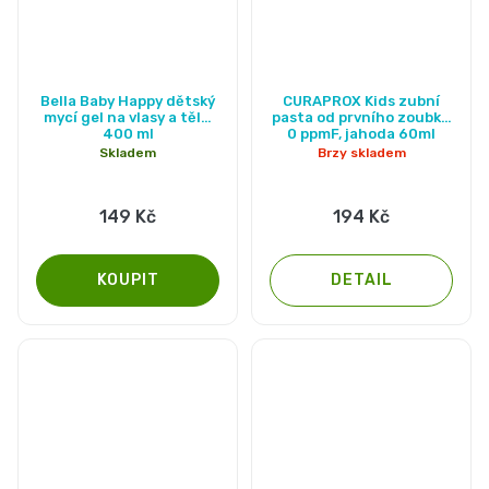
Bella Baby Happy dětský
CURAPROX Kids zubní
mycí gel na vlasy a tělo,
pasta od prvního zoubku
400 ml
0 ppmF, jahoda 60ml
Skladem
Brzy skladem
149 Kč
194 Kč
DETAIL