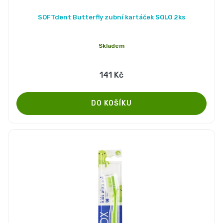
and
SOFTdent Butterfly zubní kartáček SOLO 2ks
Nature
Skladem
Mušelinové
141 Kč
plenky
a
pleny
Koše
na
pleny