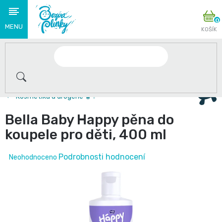
Přejít
N
na
K
obsah
Novinky
🌟
2+1 zdarma na plenky Babycharm a Swimmies . Jen do
S
Kosmetika a drogerie 🧴✨
těmito
Bella Baby Happy pěna do
produkty
koupele pro děti, 400 ml
se
Průměrné
Podrobnosti hodnocení
Neohodnoceno
loučíme
hodnocení
produktu
👋
je
Plenky
0,0