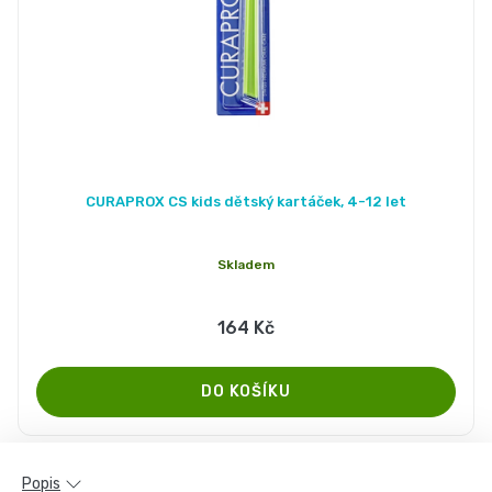
Pleny
podle
velikosti
Oblíbené
CURAPROX CS kids dětský kartáček, 4-12 let
značky
Skladem
plenek
164 Kč
Popis