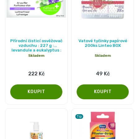
Přírodní čisticí osvěžovač
Vatové tyčinky papírové
vzduchu : 227 g :
200ks Linteo BOX
levandule a eukalyptus :
Nature+
Skladem
Skladem
222 Kč
49 Kč
Tip