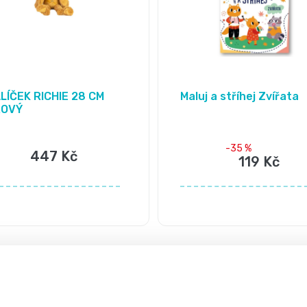
LÍČEK RICHIE 28 CM
Maluj a stříhej Zvířata
ROVÝ
-35 %
447 Kč
119 Kč