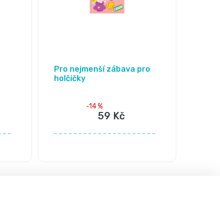
Pro nejmenší zábava pro
holčičky
-14 %
59 Kč