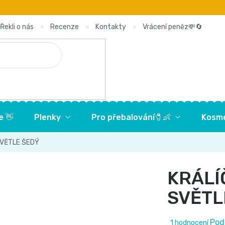
Řekli o nás
Recenze
Kontakty
Vrácení peněz💸🔄
e 👋
Plenky
Pro přebalování🧷👶
Kosme
SVĚTLE ŠEDÝ
KRÁLÍ
SVĚTL
Průměrné
Pod
1 hodnocení