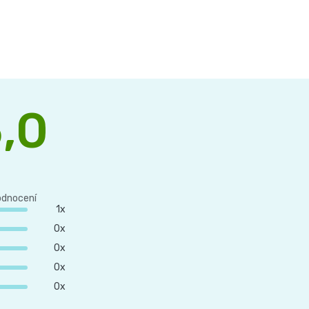
,0
Průměrné
hodnocení
odnocení
produktu
1x
je
0x
5,0
0x
z 5
0x
hvězdiček.
0x