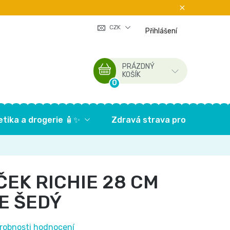
CZK
Přihlášení
PRÁZDNÝ
NÁKUPNÍ
KOŠÍK
KOŠÍK
tika a drogerie 🧴✨
Zdravá strava pro děti🥦
ČEK RICHIE 28 CM
E ŠEDÝ
robnosti hodnocení