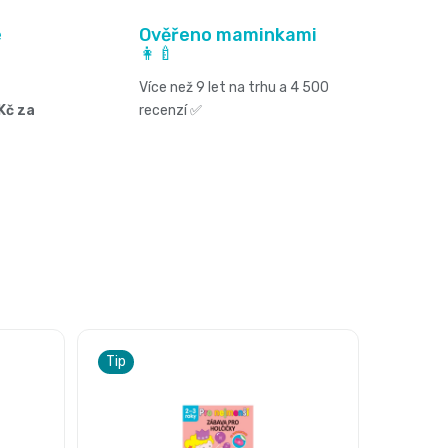
é
Ověřeno maminkami
👩‍🍼
Více než 9 let na trhu a 4 500
Kč za
recenzí ✅
Tip