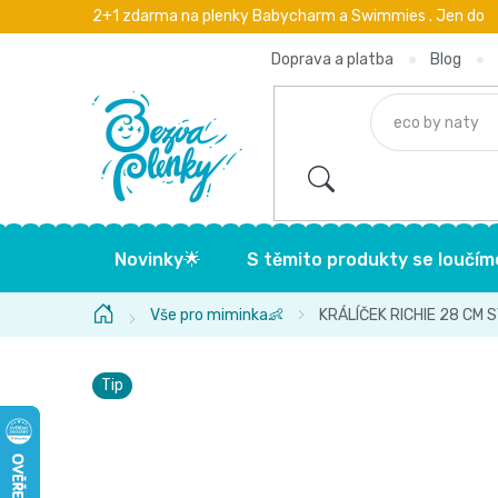
Přejít
2+1 zdarma na plenky Babycharm a Swimmies . Jen do
na
obsah
Doprava a platba
Blog
Novinky🌟
S těmito produkty se loučím
Domů
Vše pro miminka👶
KRÁLÍČEK RICHIE 28 CM 
Tip