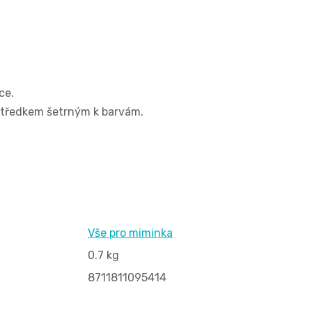
ce.
ostředkem šetrným k barvám.
Vše pro miminka
0.7 kg
8711811095414