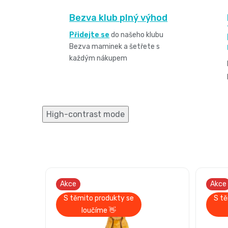
Bezva klub plný výhod
Přidejte se
do našeho klubu
Bezva maminek a šetřete s
každým nákupem
High-contrast mode
Akce
Akce
S těmito produkty se
S tě
loučíme 👋