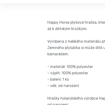
Happy Horse plyšová hračka, kt
až k dětským krůčkům.
Vyrobena z hebkého materiálu p
Jemného plyšáčka si může dítě u
kamarádem.
- materiál: 100% polyester
- výplň: 100% polyester
- balení: 1 ks
- věk: od narození
Hračky holandského výrobce Happ
od narození.