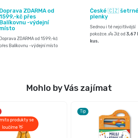
Doprava ZDARMA od
České 🇨🇿 šetrn
1599,-kč přes
plenky
Balíkovnu -výdejní
Sednou i té nejcitlivější
místo
pokožce. 👼 Již od
3,67 
Doprava ZDARMA od 1599,-kč
kus.
přes Balíkovnu -výdejní místo
Mohlo by Vás zajímat
Tip
mito produkty se
loučíme 👋