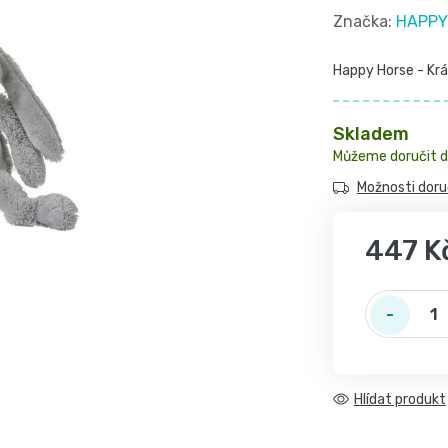
hodnocení
Značka:
HAPPY
produktu
Happy Horse - Král
je
5,0
z
Skladem
5
hvězdiček.
Možnosti doru
447 K
Měrná cena:
Hlídat