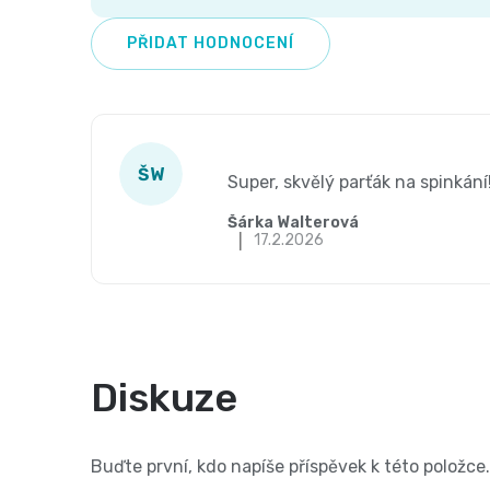
PŘIDAT HODNOCENÍ
V
ý
Hodnocení produktu je 5 z 5 hv
p
ŠW
Super, skvělý parťák na spinkání
i
Šárka Walterová
s
|
17.2.2026
h
o
d
n
Diskuze
o
c
Buďte první, kdo napíše příspěvek k této položce.