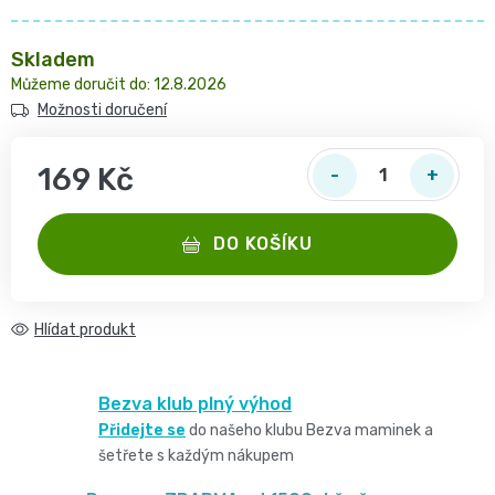
2
pro
opruzeniny
🌿
děti
-
Skladem
Dětské
👶
12.8.2026
🥦
4
Možnosti doručení
plenky
Dětská
Vše
Zdravé
kg
169 Kč
pro
kosmetika
mlsání
Měrná cena:
Velikost
miminka
Attitude
DO KOŠÍKU
🍼
2,
👶
👶
Dětská
Pro
MINI,
Hračky
Hlídat
🌿
výživa
maminky
3
🍼
Kosmetika
Bezva klub plný výhod
🤱
🍼
-
Dudlíky
Přidejte se
do našeho klubu Bezva maminek a
💖
Medárek
šetřete s každým nákupem
Potřeby
6
a