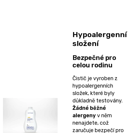
11
přípravky
Informace,
Dezinfekční
-
Reklamace,
přípravky
25
Hypoalergenní
Vrácení
🧴
složení
kg
zboží
🦠
Bezpečné pro
ℹ️🔄
Velikost
celou rodinu
📦
6
Čistič je vyroben z
Jak
hypoalergenních
XL,16+
složek, které byly
ověřujeme
důkladně testovány.
kg
recenze
Žádné běžné
alergeny
v něm
⭐
Kalhotkové
nenajdete, což
🔍
zaručuje bezpečí pro
plenky