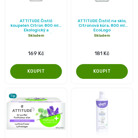
Průměrné
ATTITUDE Čistič
ATTITUDE Čistič na sklo,
hodnocení
koupelen Citron 800 ml -
Citronová kůra, 800 ml,
Ekologický a
EcoLogo
produktu
Hypoalergenní
Skladem
Skladem
je
5,0
169 Kč
181 Kč
z
5
hvězdiček.
Tip