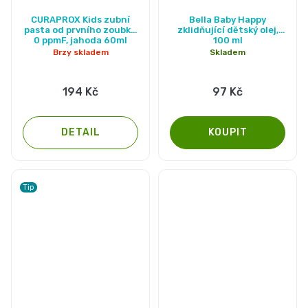
CURAPROX Kids zubní
Bella Baby Happy
pasta od prvního zoubku
zklidňující dětský olej,
0 ppmF, jahoda 60ml
100 ml
Brzy skladem
Skladem
194 Kč
97 Kč
DETAIL
Tip