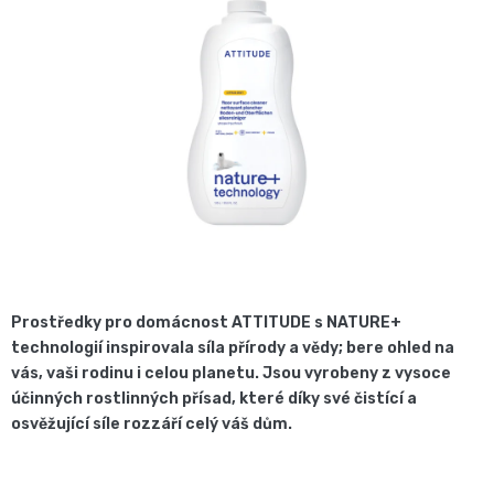
5,0
Pro
České
z
přebalování
5
plenky
hvězdiček.
🧷
Baby
👶
Charm
Kosmetika
🍼
BabyCharm
a
Přebalovací
drogerie
Premium
podložky
Prostředky pro domácnost ATTITUDE s NATURE+
🧴
Velikost
technologií inspirovala síla přírody a vědy; bere ohled na
Vlhčené
✨
vás, vaši rodinu i celou planetu. Jsou vyrobeny z vysoce
1,
účinných rostlinných přísad, které díky své čistící a
ubrousky
Zdravá
Přípravky
osvěžující síle rozzáří celý váš dům.
NEWBORN,
strava
Na
Attitude