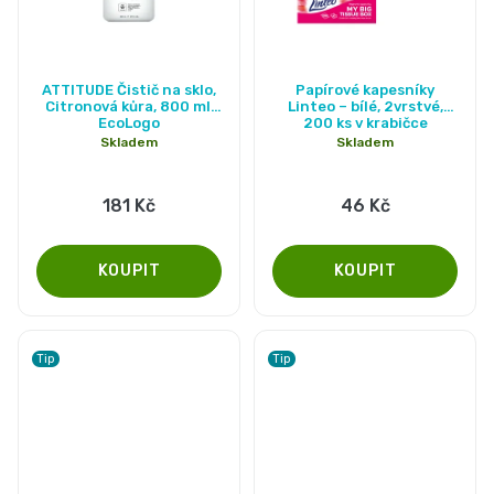
ATTITUDE Čistič na sklo,
Papírové kapesníky
Citronová kůra, 800 ml,
Linteo – bílé, 2vrstvé,
EcoLogo
200 ks v krabičce
Skladem
Skladem
181 Kč
46 Kč
Tip
Tip