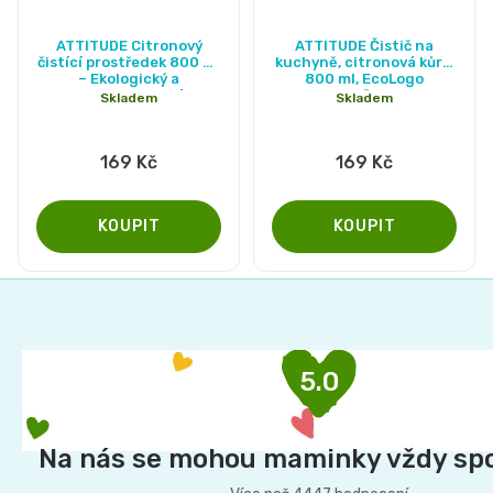
Průměrné
ATTITUDE Citronový
ATTITUDE Čistič na
hodnocení
čistící prostředek 800 ml
kuchyně, citronová kůra,
– Ekologický a
800 ml, EcoLogo
produktu
hypoalergenní
certifikace
Skladem
Skladem
je
5,0
169 Kč
169 Kč
z
5
hvězdiček.
Z
á
p
5.0
a
t
í
Na nás se mohou maminky vždy sp