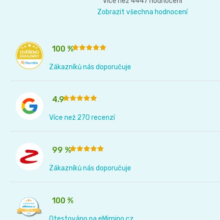
Více než 4447 hodnocení
Zobrazit všechna hodnocení
100 %
Zákazníků nás doporučuje
4.9
Více než 270 recenzí
99 %
Zákazníků nás doporučuje
100 %
Otestováno na eMimino.cz