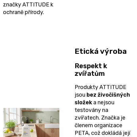
značky ATTITUDE k
Pleny
ochraně přírody.
podle
velikosti
Oblíbené
Etická výroba
značky
Respekt k
zvířatům
plenek
Produkty ATTITUDE
jsou
bez živočišných
složek
a nejsou
testovány na
zvířatech. Značka je
členem organizace
PETA, což dokládá její