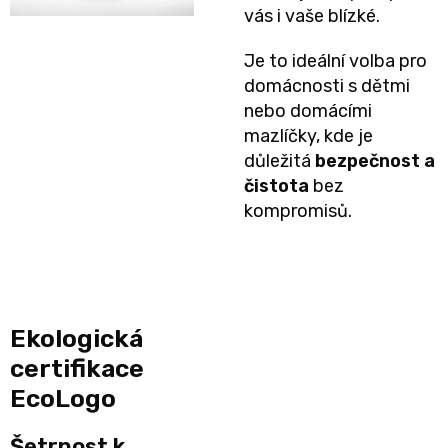
vás i vaše blízké.
📝
Plenky
Je to ideální volba pro
Vrácení
domácnosti s dětmi
do
peněz
nebo domácími
mazlíčky, kde je
vody
💸
důležitá
bezpečnost a
čistota
bez
🔄
BébéCash
kompromisů.
Magics
dětské
plenky
Ekologická
certifikace
Moltex
EcoLogo
Pure
Šetrnost k