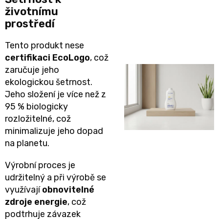
životnímu
and
prostředí
Nature
Tento produkt nese
certifikaci EcoLogo
, což
Mušelinové
zaručuje jeho
ekologickou šetrnost.
plenky
Jeho složení je více než z
95 % biologicky
a
rozložitelné, což
minimalizuje jeho dopad
pleny
na planetu.
Koše
Výrobní proces je
udržitelný a při výrobě se
na
využívají
obnovitelné
zdroje energie
, což
pleny
podtrhuje závazek