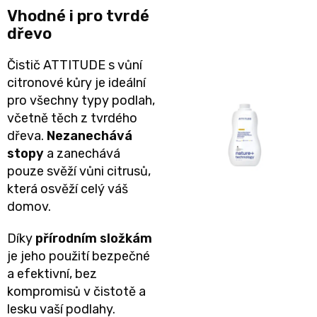
BIBS
Vhodné i pro tvrdé
4
Novinka
pro
dřevo
💇‍♀️✨
🍃
MAXI,
-
těhotné
Čistič ATTITUDE s vůní
Prací
Attitude
citronové kůry je ideální
Plenky
7
🌿
pro všechny typy podlah,
přípravky
BabyCharm
🥄
včetně těch z tvrdého
-
Dámská
dřeva.
Nezanechává
🧺
Informace
Sunar
18
stopy
a zanechává
hygiena
o
pouze svěží vůni citrusů,
🌱
kg
která osvěží celý váš
shodě
Eco
Toaletní
domov.
Velikost
produktů
by
Díky
přírodním složkám
potřeby
OntexCZ
5
je jeho použití bezpečné
Naty
a efektivní, bez
🚽
✅
JUNIOR,
kompromisů v čistotě a
Intimní
✨
lesku vaší podlahy.
📄