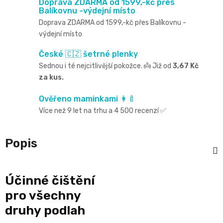
Oblíbené
Doprava ZDARMA od 1599,-kč přes
Cestování
🌿
Balíkovnu -výdejní místo
pro
kg
kousátka
značky⭐
Doprava ZDARMA od 1599,-kč přes Balíkovnu -
🍼
🇨🇿
výdejní místo
krmení
🛒
Velikost
Bibs
Poporodní
České 🇨🇿 šetrné plenky
Úklid
🥛
Dárkové
🌿
3
Sednou i té nejcitlivější pokožce. 👼 Již od
3,67 Kč
Koupel
potřeby
za kus.
a
poukazy
Kojenecká
Přípravky
MIDI,
Ostatní
Ověřeno maminkami 👩‍🍼
a
🎁
domácnost
mléka
Více než 9 let na trhu a 4 500 recenzí ✅
ECO
4
💌
kojení
🧹
🥤
Naty
-
Popis
Doprava
🌸
🏡
Dětské
🍼
a
9
Kosmetika
Péče
Účinné čištění
nápoje
platba
Suavinex
kg
pro všechny
a
o
🚚
druhy podlah
🍼
Velikost
potřeby
💳
vlásky