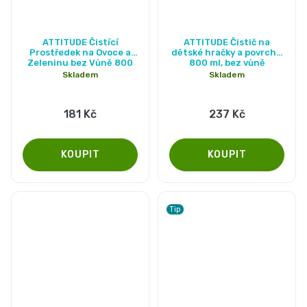
Průměrné
ATTITUDE Čistící
ATTITUDE Čistič na
hodnocení
Prostředek na Ovoce a
dětské hračky a povrchy,
Zeleninu bez Vůně 800
800 ml, bez vůně
produktu
ml
Skladem
Skladem
je
5,0
181 Kč
237 Kč
z
5
hvězdiček.
Tip