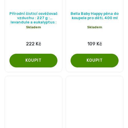
Přírodní čisticí osvěžovač
Bella Baby Happy pěna do
vzduchu : 227 g :
koupele pro děti, 400 ml
levandule a eukalyptus :
Nature+
Skladem
Skladem
222 Kč
109 Kč