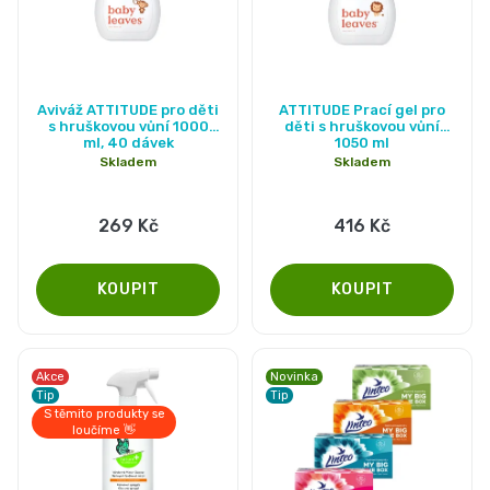
Průměrné
Průměrné
Aviváž ATTITUDE pro děti
ATTITUDE Prací gel pro
hodnocení
hodnocení
s hruškovou vůní 1000
děti s hruškovou vůní
ml, 40 dávek
1050 ml
produktu
produktu
Skladem
Skladem
je
je
5,0
5,0
269 Kč
416 Kč
z
z
5
5
hvězdiček.
hvězdiček.
Akce
Novinka
Tip
Tip
S těmito produkty se
loučíme 👋