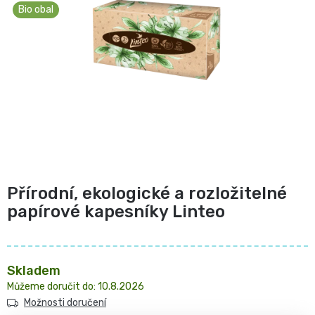
z
Pro
Bio obal
České
5
přebalování
hvězdiček.
plenky
🧷
Baby
👶
Charm
Kosmetika
🍼
BabyCharm
a
Přebalovací
drogerie
Premium
Přírodní, ekologické a rozložitelné
podložky
🧴
papírové kapesníky Linteo
Velikost
Vlhčené
✨
1,
ubrousky
Zdravá
Přípravky
Skladem
NEWBORN,
10.8.2026
strava
Na
Attitude
Možnosti doručení