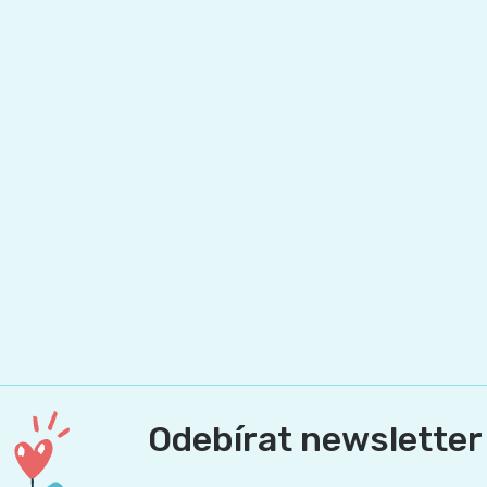
Pleny
podle
velikosti
Oblíbené
značky
plenek
Odebírat newsletter