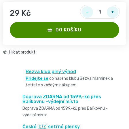
2
pro
opruzeniny
🌿
29 Kč
děti
-
Dětské
Měrná cena:
👶
🥦
4
DO KOŠÍKU
plenky
Dětská
Vše
Zdravé
kg
pro
kosmetika
mlsání
Hlídat
Velikost
miminka
Attitude
🍼
2,
Bezva klub plný výhod
👶
👶
Přidejte se
do našeho klubu Bezva maminek a
Dětská
Pro
MINI,
Hračky
šetřete s každým nákupem
🌿
výživa
maminky
Doprava ZDARMA od 1599,-kč přes
3
🍼
Balíkovnu -výdejní místo
Kosmetika
🤱
🍼
Doprava ZDARMA od 1599,-kč přes Balíkovnu -
-
Dudlíky
výdejní místo
💖
Medárek
Potřeby
6
a
České 🇨🇿 šetrné plenky