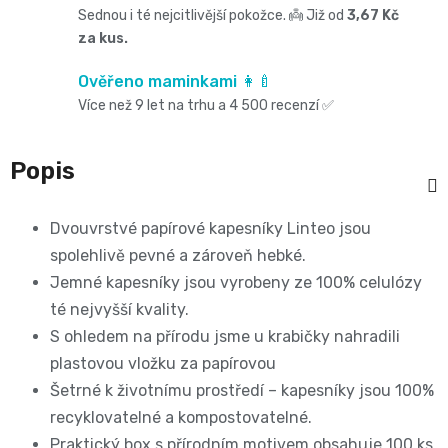
Oblíbené
Cestování
🌿
Sednou i té nejcitlivější pokožce. 👼 Již od
3,67 Kč
pro
kg
kousátka
za kus.
značky⭐
🍼
🇨🇿
krmení
Ověřeno maminkami 👩‍🍼
🛒
Velikost
Bibs
Poporodní
Více než 9 let na trhu a 4 500 recenzí ✅
Úklid
🥛
Dárkové
🌿
3
Koupel
potřeby
a
poukazy
Popis
Kojenecká
Přípravky
MIDI,
Ostatní
a
🎁
domácnost
mléka
ECO
Dvouvrstvé papírové kapesníky Linteo jsou
4
💌
kojení
🧹
spolehlivě pevné a zároveň hebké.
🥤
Naty
-
Jemné kapesníky jsou vyrobeny ze 100% celulózy
Doprava
🌸
🏡
té nejvyšší kvality.
Dětské
🍼
a
9
S ohledem na přírodu jsme u krabičky nahradili
Kosmetika
Péče
nápoje
plastovou vložku za papírovou
platba
Suavinex
kg
Šetrné k životnímu prostředí – kapesníky jsou 100%
a
o
🚚
recyklovatelné a kompostovatelné.
🍼
Velikost
potřeby
Praktický box s přírodním motivem obsahuje 100 ks
💳
vlásky