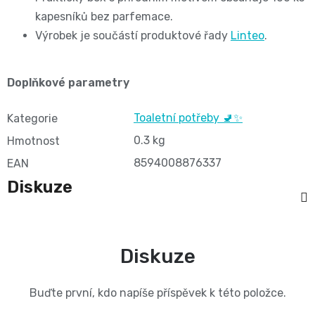
BIBS
4
kapesníků bez parfemace.
Novinka
pro
💇‍♀️✨
Výrobek je součástí produktové řady
Linteo
.
🍃
MAXI,
-
těhotné
Prací
Attitude
Doplňkové parametry
Plenky
7
🌿
přípravky
BabyCharm
🥄
-
Toaletní potřeby 🚽✨
Kategorie
Dámská
🧺
0.3 kg
Informace
Hmotnost
Sunar
18
8594008876337
EAN
hygiena
o
🌱
Diskuze
kg
shodě
Eco
Toaletní
Velikost
produktů
by
potřeby
Diskuze
OntexCZ
5
Naty
🚽
✅
JUNIOR,
Buďte první, kdo napíše příspěvek k této položce.
Intimní
✨
📄