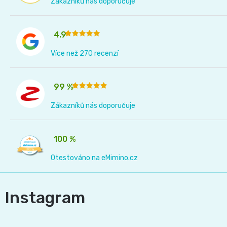
Zákazníků nás doporučuje
and
4.9
Nature
Více než 270 recenzí
Mušelinové
99 %
plenky
Zákazníků nás doporučuje
a
pleny
100 %
Otestováno na eMimino.cz
Koše
na
Instagram
pleny