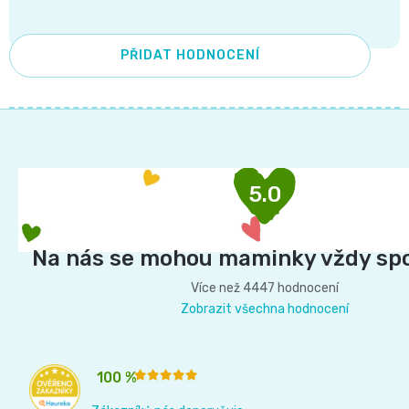
📝
Plenky
PŘIDAT HODNOCENÍ
Vrácení
do
peněz
Z
vody
💸
á
p
🔄
BébéCash
5.0
a
Magics
t
í
Na nás se mohou maminky vždy sp
dětské
Více než 4447 hodnocení
plenky
Zobrazit všechna hodnocení
Moltex
100 %
Pure