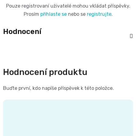
11
Pouze registrovaní uživatelé mohou vkládat příspěvky.
přípravky
Informace,
Dezinfekční
Prosím
přihlaste se
nebo se
registrujte
.
-
Reklamace,
přípravky
Hodnocení
25
Vrácení
🧴
kg
zboží
🦠
ℹ️🔄
Velikost
Hodnocení produktu
📦
6
Jak
Buďte první, kdo napíše příspěvek k této položce.
XL,16+
ověřujeme
kg
recenze
⭐
Kalhotkové
🔍
plenky