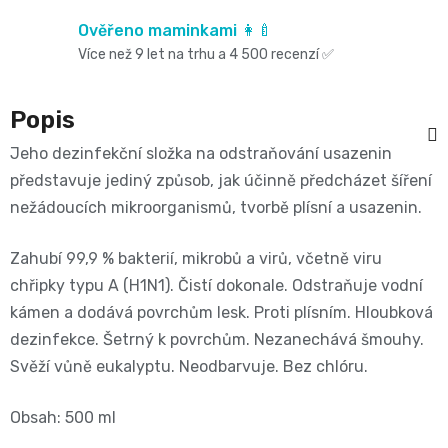
Oblíbené
Cestování
🌿
pro
Ověřeno maminkami 👩‍🍼
kg
kousátka
značky⭐
Více než 9 let na trhu a 4 500 recenzí ✅
🍼
🇨🇿
krmení
🛒
Velikost
Bibs
Poporodní
Úklid
Popis
🥛
Dárkové
🌿
3
Koupel
potřeby
Jeho dezinfekční složka na odstraňování usazenin
a
poukazy
Kojenecká
Přípravky
představuje jediný způsob, jak účinně předcházet šíření
MIDI,
Ostatní
a
🎁
domácnost
nežádoucích mikroorganismů, tvorbě plísní a usazenin.
mléka
ECO
4
💌
kojení
🧹
Zahubí 99,9 % bakterií, mikrobů a virů, včetně viru
🥤
Naty
-
chřipky typu A (H1N1). Čistí dokonale. Odstraňuje vodní
Doprava
🌸
🏡
kámen a dodává povrchům lesk. Proti plísním. Hloubková
Dětské
🍼
a
9
dezinfekce. Šetrný k povrchům. Nezanechává šmouhy.
Kosmetika
Péče
nápoje
platba
Svěží vůně eukalyptu. Neodbarvuje. Bez chlóru.
Suavinex
kg
a
o
🚚
Obsah: 500 ml
🍼
Velikost
potřeby
💳
vlásky