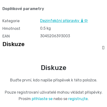
BIBS
4
Doplňkové parametry
Novinka
pro
💇‍♀️✨
🍃
MAXI,
-
Dezinfekční přípravky 🧴🦠
Kategorie
těhotné
Prací
Attitude
0.5 kg
Plenky
7
Hmotnost
🌿
přípravky
3045206393003
EAN
BabyCharm
🥄
-
Diskuze
Dámská
🧺
Informace
Sunar
18
hygiena
o
🌱
kg
Diskuze
shodě
Eco
Toaletní
Velikost
produktů
by
Buďte první, kdo napíše příspěvek k této položce.
potřeby
OntexCZ
5
Naty
🚽
Pouze registrovaní uživatelé mohou vkládat příspěvky.
✅
JUNIOR,
Prosím
přihlaste se
nebo se
registrujte
.
Intimní
✨
📄