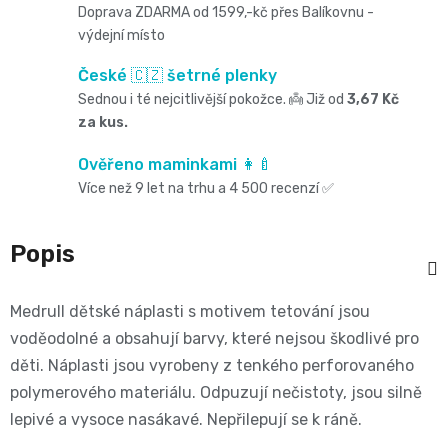
Oblíbené
Cestování
Doprava ZDARMA od 1599,-kč přes Balíkovnu -
🌿
pro
výdejní místo
kg
kousátka
značky⭐
🍼
🇨🇿
krmení
České 🇨🇿 šetrné plenky
🛒
Velikost
Bibs
Sednou i té nejcitlivější pokožce. 👼 Již od
3,67 Kč
Poporodní
Úklid
🥛
za kus.
Dárkové
🌿
3
Koupel
potřeby
a
Ověřeno maminkami 👩‍🍼
poukazy
Kojenecká
Přípravky
MIDI,
Ostatní
Více než 9 let na trhu a 4 500 recenzí ✅
a
🎁
domácnost
mléka
ECO
4
💌
kojení
Popis
🧹
🥤
Naty
-
Doprava
🌸
🏡
Medrull dětské náplasti s motivem tetování jsou
Dětské
🍼
a
9
voděodolné a obsahují barvy, které nejsou škodlivé pro
Kosmetika
Péče
nápoje
platba
děti. Náplasti jsou vyrobeny z tenkého perforovaného
Suavinex
kg
a
polymerového materiálu. Odpuzují nečistoty, jsou silně
o
🚚
🍼
lepivé a vysoce nasákavé. Nepřilepují se k ráně.
Velikost
potřeby
💳
vlásky