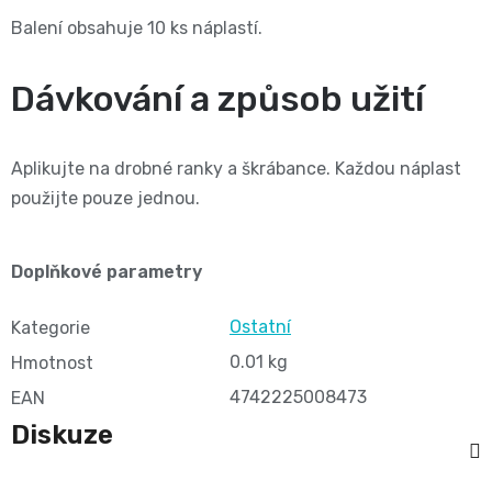
BIBS
4
Balení obsahuje 10 ks náplastí.
Novinka
pro
💇‍♀️✨
🍃
MAXI,
-
Dávkování a způsob užití
těhotné
Prací
Attitude
Plenky
7
🌿
přípravky
Aplikujte na drobné ranky a škrábance. Každou náplast
BabyCharm
🥄
-
použijte pouze jednou.
Dámská
🧺
Informace
Sunar
18
hygiena
o
🌱
Doplňkové parametry
kg
shodě
Eco
Toaletní
Ostatní
Kategorie
Velikost
produktů
by
0.01 kg
Hmotnost
potřeby
OntexCZ
5
4742225008473
EAN
Naty
🚽
Diskuze
✅
JUNIOR,
Intimní
✨
📄