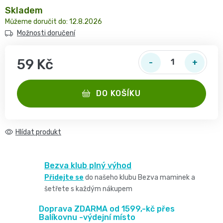
2
pro
Skladem
opruzeniny
🌿
12.8.2026
děti
-
Možnosti doručení
Dětské
👶
🥦
4
plenky
59 Kč
Dětská
Vše
Zdravé
kg
Měrná cena:
pro
kosmetika
mlsání
DO KOŠÍKU
Velikost
miminka
Attitude
🍼
2,
👶
Hlídat
👶
Dětská
Pro
MINI,
Hračky
🌿
výživa
maminky
Bezva klub plný výhod
3
🍼
Přidejte se
do našeho klubu Bezva maminek a
Kosmetika
🤱
🍼
šetřete s každým nákupem
-
Dudlíky
💖
Medárek
Doprava ZDARMA od 1599,-kč přes
Potřeby
Balíkovnu -výdejní místo
6
a