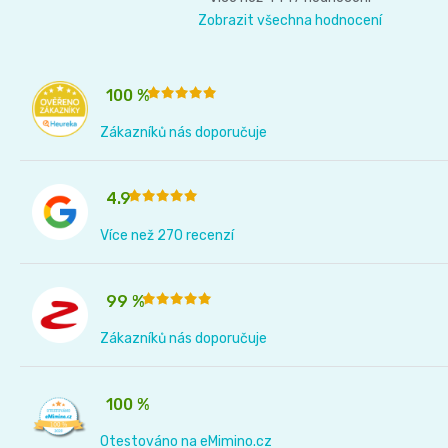
Zobrazit všechna hodnocení
and
Nature
100 %
Mušelinové
Zákazníků nás doporučuje
plenky
4.9
a
Více než 270 recenzí
pleny
99 %
Koše
Zákazníků nás doporučuje
na
100 %
pleny
Otestováno na eMimino.cz