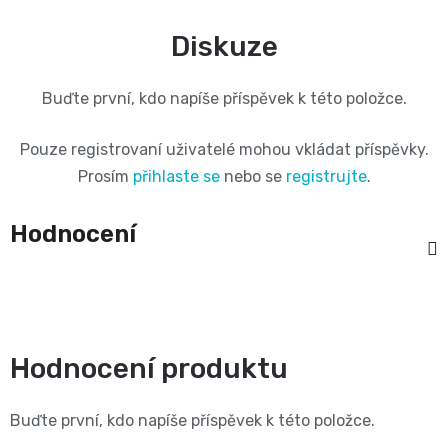
11
přípravky
Informace,
Dezinfekční
Diskuze
-
Reklamace,
přípravky
Buďte první, kdo napíše příspěvek k této položce.
25
Vrácení
🧴
Pouze registrovaní uživatelé mohou vkládat příspěvky.
kg
zboží
Prosím
přihlaste se
nebo se
registrujte
.
🦠
ℹ️🔄
Velikost
Hodnocení
📦
6
Jak
XL,16+
ověřujeme
kg
recenze
Hodnocení produktu
⭐
Kalhotkové
Buďte první, kdo napíše příspěvek k této položce.
🔍
plenky