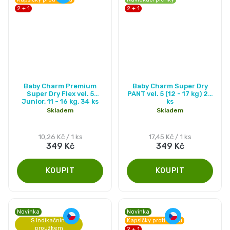
2 + 1
2 + 1
Průměrné
Průměrné
Baby Charm Premium
Baby Charm Super Dry
hodnocení
hodnocení
Super Dry Flex vel. 5
PANT vel. 5 (12 - 17 kg) 20
Junior, 11 - 16 kg, 34 ks
ks
produktu
produktu
Skladem
Skladem
je
je
4,9
4,7
Měrná
Měrná
10,26 Kč / 1 ks
17,45 Kč / 1 ks
349 Kč
349 Kč
cena:
cena:
z
z
5
5
hvězdiček.
hvězdiček.
Novinka
Novinka
S Indikačním
Kapsičky proti úniku
proužkem
2 + 1