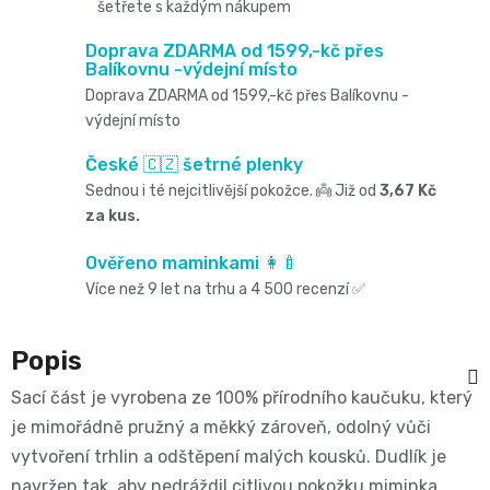
Oblíbené
Cestování
šetřete s každým nákupem
🌿
pro
kg
kousátka
značky⭐
Doprava ZDARMA od 1599,-kč přes
🍼
🇨🇿
Balíkovnu -výdejní místo
krmení
🛒
Velikost
Bibs
Doprava ZDARMA od 1599,-kč přes Balíkovnu -
Poporodní
Úklid
výdejní místo
🥛
Dárkové
🌿
3
Koupel
České 🇨🇿 šetrné plenky
potřeby
a
poukazy
Kojenecká
Přípravky
Sednou i té nejcitlivější pokožce. 👼 Již od
3,67 Kč
MIDI,
Ostatní
za kus.
a
🎁
domácnost
mléka
ECO
4
Ověřeno maminkami 👩‍🍼
💌
kojení
🧹
🥤
Více než 9 let na trhu a 4 500 recenzí ✅
Naty
-
Doprava
🌸
🏡
Dětské
🍼
Popis
a
9
Kosmetika
Péče
nápoje
Sací část je vyrobena ze 100% přírodního kaučuku, který
platba
Suavinex
kg
je mimořádně pružný a měkký zároveň, odolný vůči
a
o
🚚
vytvoření trhlin a odštěpení malých kousků. Dudlík je
🍼
Velikost
potřeby
navržen tak, aby nedráždil citlivou pokožku miminka.
💳
vlásky