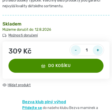
pro BIBS dudlíky typické. Všechny BIBS produkty jsou garancí
2
pro
opruzeniny
nejvyšší kvality dětského sortimentu.
🌿
děti
-
Dětské
👶
🥦
Skladem
4
plenky
12.8.2026
Dětská
Vše
Zdravé
Možnosti doručení
kg
pro
kosmetika
mlsání
Velikost
309 Kč
miminka
Attitude
🍼
Měrná cena:
2,
👶
DO KOŠÍKU
👶
Dětská
Pro
MINI,
Hračky
🌿
výživa
maminky
3
Hlídat
🍼
Kosmetika
🤱
🍼
-
Dudlíky
Bezva klub plný výhod
💖
Medárek
Potřeby
Přidejte se
do našeho klubu Bezva maminek a
6
a