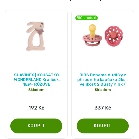
BIO produkt
Průměrné
SUAVINEX | KOUSÁTKO
BIBS Boheme dudlíky z
hodnocení
WONDERLAND Králíček
přírodního kaučuku 2ks -
NEW- RŮŽOVÉ
velikost 2 Dusty Pink /
produktu
Coral
Skladem
Skladem
je
5,0
192 Kč
337 Kč
z
5
hvězdiček.