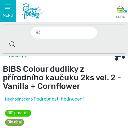
Přejít
N
na
K
obsah
Novinky
🌟
2+1 zdarma na plenky Babycharm a Swimmies . Jen do
S
Novinky🌟
těmito
BIBS Colour dudlíky z
produkty
přírodního kaučuku 2ks vel. 2 -
Vanilla + Cornflower
se
loučíme
Průměrné
Podrobnosti hodnocení
Neohodnoceno
hodnocení
👋
BIO produkt
produktu
Plenky
je
Bio obal