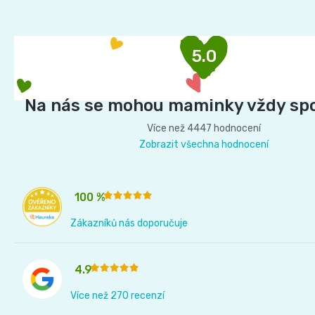
á
p
5.0
a
t
í
Na nás se mohou maminky vždy sp
Více než 4447 hodnocení
Zobrazit všechna hodnocení
100 %
Zákazníků nás doporučuje
4.9
Více než 270 recenzí