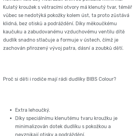
BIBS
4
Kulatý kroužek s větracími otvory má klenutý tvar, téměř
Novinka
pro
💇‍♀️✨
vůbec se nedotýká pokožky kolem úst, ta proto zůstává
🍃
MAXI,
klidná, bez otisků a podráždění. Díky měkoučkému
-
těhotné
Prací
kaučuku a zabudovanému vzduchovému ventilu dítě
Attitude
Plenky
7
dudlík snadno stlačuje a formuje v ústech, čímž je
🌿
přípravky
zachován přirozený vývoj patra, dásní a zoubků dětí.
BabyCharm
🥄
-
Dámská
🧺
Informace
Sunar
18
hygiena
o
🌱
Proč si děti i rodiče mají rádi dudlíky BIBS Colour?
kg
shodě
Eco
Toaletní
Velikost
produktů
by
potřeby
OntexCZ
5
Extra lehoučký.
Naty
🚽
Díky speciálnímu klenutému tvaru kroužku je
✅
JUNIOR,
minimalizován dotek dudlíku s pokožkou a
Intimní
✨
📄
nevznikají otisky a podráždění.