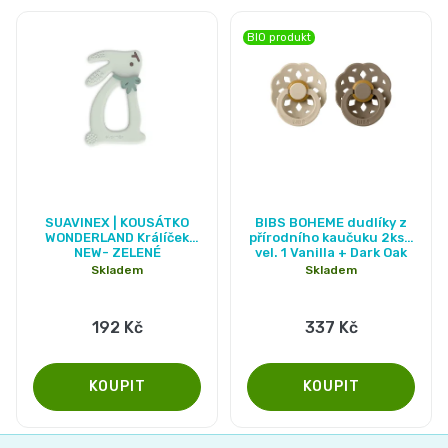
BIO produkt
Průměrné
Průměrné
SUAVINEX | KOUSÁTKO
BIBS BOHEME dudlíky z
hodnocení
hodnocení
WONDERLAND Králíček
přírodního kaučuku 2ks -
NEW- ZELENÉ
vel. 1 Vanilla + Dark Oak
produktu
produktu
Skladem
Skladem
je
je
5,0
5,0
192 Kč
337 Kč
z
z
5
5
hvězdiček.
hvězdiček.
Z