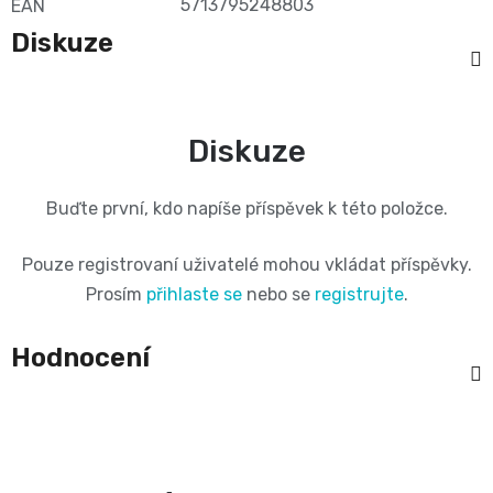
5713795248803
EAN
and
Diskuze
Nature
Mušelinové
Diskuze
plenky
Buďte první, kdo napíše příspěvek k této položce.
a
Pouze registrovaní uživatelé mohou vkládat příspěvky.
Prosím
přihlaste se
nebo se
registrujte
.
pleny
Koše
Hodnocení
na
pleny