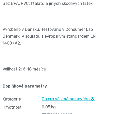
Bez BPA, PVC, ftalátů a jiných škodlivých látek.
📝
Plenky
Vrácení
do
peněz
Vyrobeno v Dánsku. Testováno v Consumer Lab
vody
Denmark. V souladu s evropským standardem EN
💸
1400+A2.
🔄
BébéCash
Magics
Velikost 2: 6-18 měsíců
dětské
plenky
Doplňkové parametry
Moltex
Co pro vás máme nového 🌟
Kategorie
0.05 kg
Hmotnost
Pure