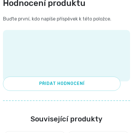
Hodnocení produktu
Pleny
Buďte první, kdo napíše příspěvek k této položce.
podle
velikosti
Oblíbené
značky
plenek
PŘIDAT HODNOCENÍ
Související produkty