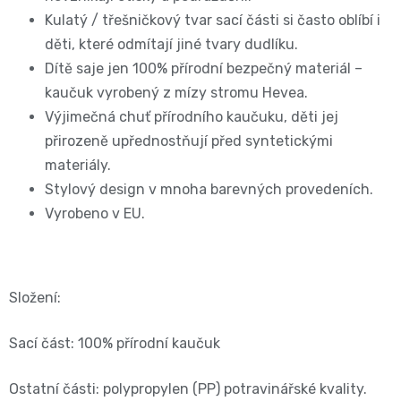
11
Kulatý / třešničkový tvar sací části si často oblíbí i
přípravky
Informace,
Dezinfekční
děti, které odmítají jiné tvary dudlíku.
-
Reklamace,
Dítě saje jen 100% přírodní bezpečný materiál –
přípravky
kaučuk vyrobený z mízy stromu Hevea.
25
Vrácení
Výjimečná chuť přírodního kaučuku, děti jej
🧴
kg
zboží
přirozeně upřednostňují před syntetickými
🦠
materiály.
ℹ️🔄
Velikost
Stylový design v mnoha barevných provedeních.
📦
Vyrobeno v EU.
6
Jak
XL,16+
ověřujeme
Složení:
kg
recenze
Sací část: 100% přírodní kaučuk
⭐
Kalhotkové
🔍
Ostatní části: polypropylen (PP) potravinářské kvality.
plenky