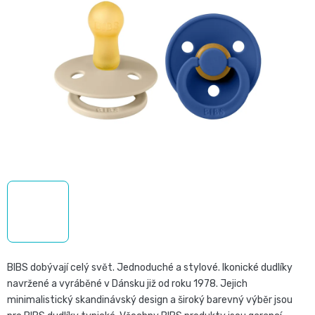
0,0
Pro
České
z
přebalování
5
plenky
hvězdiček.
🧷
Baby
👶
Charm
Kosmetika
🍼
BabyCharm
a
Přebalovací
drogerie
Premium
podložky
🧴
Velikost
Vlhčené
✨
1,
ubrousky
Zdravá
Přípravky
BIBS dobývají celý svět. Jednoduché a stylové. Ikonické dudlíky
NEWBORN,
navržené a vyráběné v Dánsku již od roku 1978. Jejich
strava
Na
Attitude
minimalistický skandinávský design a široký barevný výběr jsou