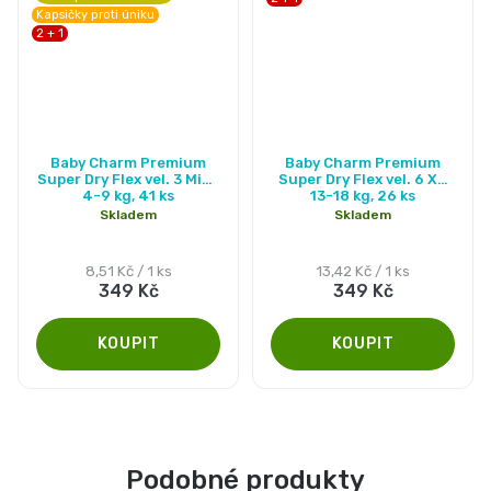
Kapsičky proti úniku
2 + 1
Průměrné
Průměrné
Baby Charm Premium
Baby Charm Premium
hodnocení
hodnocení
Super Dry Flex vel. 3 Midi,
Super Dry Flex vel. 6 XL,
4-9 kg, 41 ks
13-18 kg, 26 ks
produktu
produktu
Skladem
Skladem
je
je
4,8
5,0
Měrná
Měrná
8,51 Kč / 1 ks
13,42 Kč / 1 ks
349 Kč
349 Kč
cena:
cena:
z
z
5
5
hvězdiček.
hvězdiček.
Podobné produkty