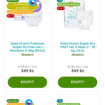
Novinka
Tip
S Indikačním
Navlékací plenky
proužkem
2 + 1
Kapsičky proti úniku
2 + 1
Průměrné
Průměrné
Baby Charm Premium
Baby Charm Super Dry
hodnocení
hodnocení
Super Dry Flex vel.1
PANT vel. 4 Maxi, 9 - 15
Newborn 2-5kg (50 ks)
kg, 22 ks
produktu
produktu
Skladem
Skladem
je
je
4,9
4,7
Měrná
Měrná
6,98 Kč / 1 ks
15,86 Kč / 1 ks
349 Kč
349 Kč
cena:
cena:
z
z
5
5
hvězdiček.
hvězdiček.
Novinka
Tip
Kapsičky proti úniku
Navlékací plenky