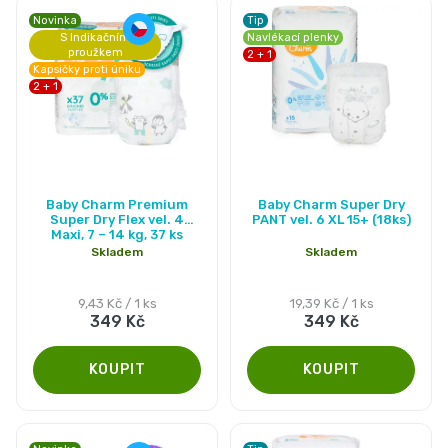
Novinka
Tip
S Indikačním
Navlékací plenky
proužkem
2 + 1
Kapsičky proti úniku
2 + 1
Průměrné
Průměrné
Baby Charm Premium
Baby Charm Super Dry
hodnocení
hodnocení
Super Dry Flex vel. 4
PANT vel. 6 XL 15+ (18ks)
Maxi, 7 – 14 kg, 37 ks
produktu
produktu
Skladem
Skladem
je
je
4,9
5,0
Měrná
Měrná
9,43 Kč / 1 ks
19,39 Kč / 1 ks
349 Kč
349 Kč
cena:
cena:
z
z
5
5
hvězdiček.
hvězdiček.