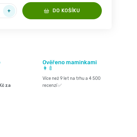
DO KOŠÍKU
é
Ověřeno maminkami
👩‍🍼
Více než 9 let na trhu a 4 500
Kč za
recenzí ✅