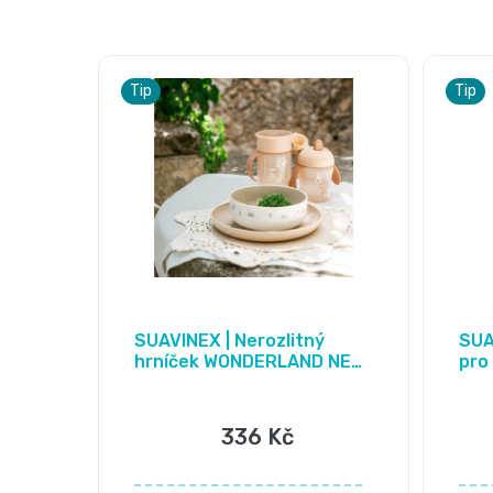
Tip
Tip
SUAVINEX | Nerozlitný
SUA
hrníček WONDERLAND NEW
pro 
200 ml
336 Kč