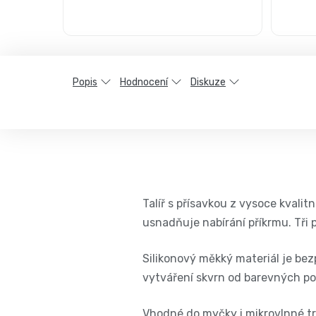
Popis
Hodnocení
Diskuze
Talíř s přísavkou z vysoce kvalit
usnadňuje nabírání příkrmu. Tři
Silikonový měkký materiál je bez
vytváření skvrn od barevných po
Vhodné do myčky i mikrovlnné t