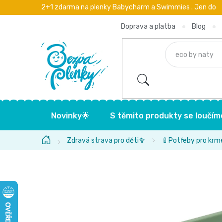
Přejít
2+1 zdarma na plenky Babycharm a Swimmies . Jen do
na
obsah
Doprava a platba
Blog
Novinky🌟
S těmito produkty se loučím
Domů
Zdravá strava pro děti🥦
🍼Potřeby pro krm