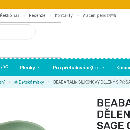
Řekli o nás
Recenze
Kontakty
Vrácení peněz💸🔄
e 👋
Plenky
Pro přebalování🧷👶
Kosme
ení
🥣 Dětské misky
BEABA TALÍŘ SILIKONOVÝ DĚLENÝ S PŘÍ
BEABA
DĚLEN
SAGE 