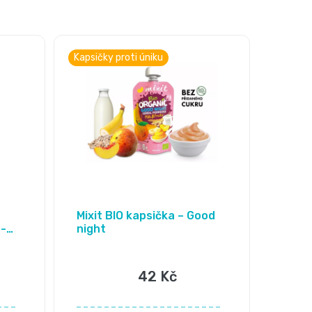
Kapsičky proti úniku
Mixit BIO kapsička – Good
 -
night
42 Kč