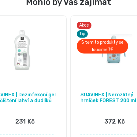
Mohlo by Vás zajímat
Akce
Tip
S těmito produkty se
loučíme 👋
VINEX | Dezinfekční gel
SUAVINEX | Nerozlitný
čištění lahví a dudlíků
hrníček FOREST 200 ml
modrá
231 Kč
372 Kč