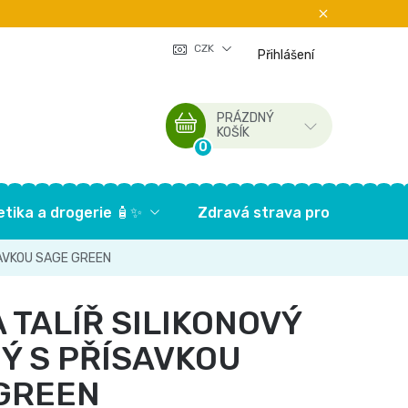
CZK
Přihlášení
PRÁZDNÝ
NÁKUPNÍ
KOŠÍK
KOŠÍK
tika a drogerie 🧴✨
Zdravá strava pro děti🥦
SAVKOU SAGE GREEN
 TALÍŘ SILIKONOVÝ
Ý S PŘÍSAVKOU
GREEN