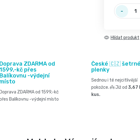
Hlídat
Doprava ZDARMA od
České 🇨🇿 šetrn
1599,-kč přes
plenky
Balíkovnu -výdejní
Sednou i té nejcitlivější
místo
pokožce. 👼 Již od
3,67 
Doprava ZDARMA od 1599,-kč
kus.
přes Balíkovnu -výdejní místo