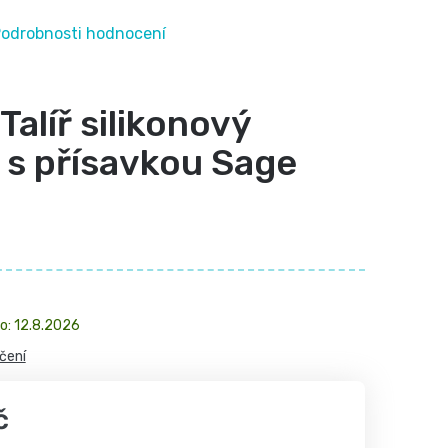
odrobnosti hodnocení
Talíř silikonový
 s přísavkou Sage
12.8.2026
čení
č