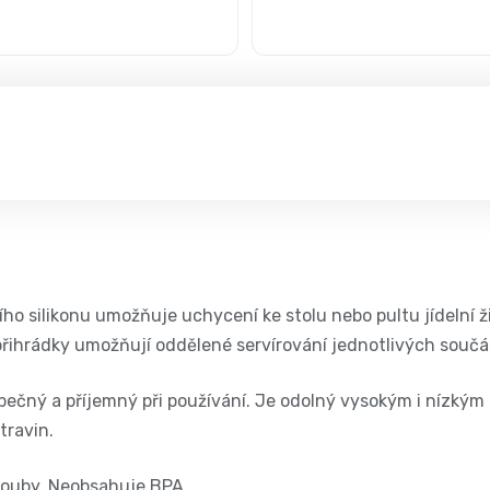
ního silikonu umožňuje uchycení ke stolu nebo pultu jídelní 
 přihrádky umožňují oddělené servírování jednotlivých souč
pečný a příjemný při používání. Je odolný vysokým i nízkým
travin.
rouby. Neobsahuje BPA.