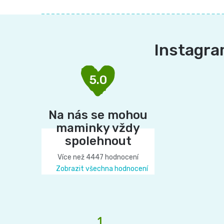
Z
á
Instagr
p
a
5.0
t
Na nás se mohou
í
maminky vždy
spolehnout
Více než 4447 hodnocení
Zobrazit všechna hodnocení
1