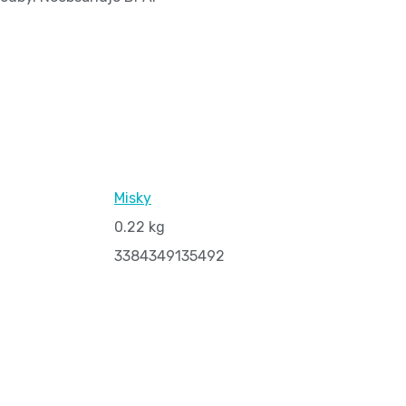
Misky
0.22 kg
3384349135492