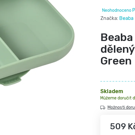
Průměrné
P
Neohodnoceno
hodnocení
Značka:
Beaba
produktu
Beaba 
je
0,0
dělený
z
Green
5
hvězdiček.
Skladem
Možnosti doru
509 K
Měrná cena: