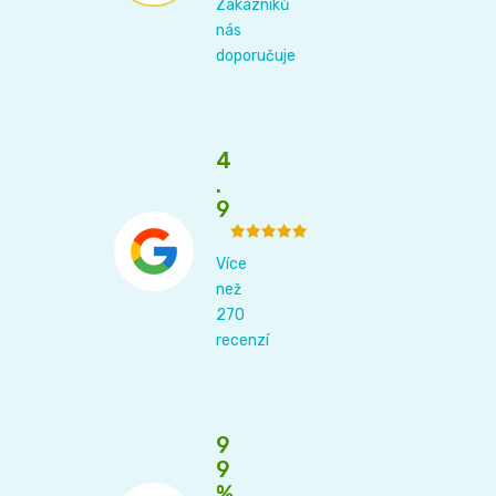
Zákazníků
nás
doporučuje
4
.
9
Více
než
270
recenzí
9
9
%