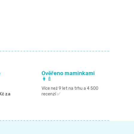
é
Ověřeno maminkami
👩‍🍼
Více než 9 let na trhu a 4 500
Kč za
recenzí ✅