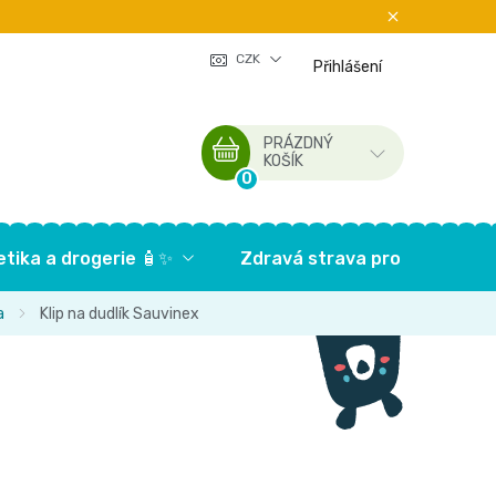
CZK
Přihlášení
PRÁZDNÝ
NÁKUPNÍ
KOŠÍK
KOŠÍK
tika a drogerie 🧴✨
Zdravá strava pro děti🥦
a
Klip na dudlík Sauvinex