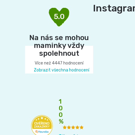
á
Instagr
p
5.0
a
t
Na nás se mohou
maminky vždy
í
spolehnout
Více než 4447 hodnocení
Zobrazit všechna hodnocení
1
0
0
%