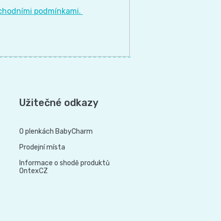
chodními podmínkami.
Užitečné odkazy
O plenkách BabyCharm
Prodejní místa
Informace o shodě produktů
OntexCZ