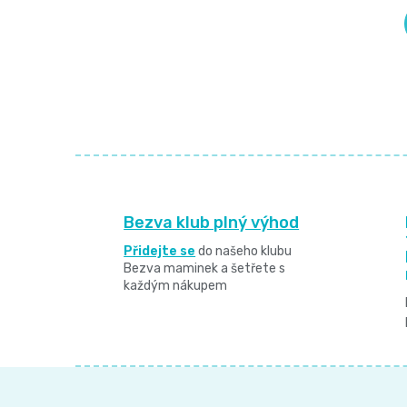
e
l
Bezva klub plný výhod
Přidejte se
do našeho klubu
Bezva maminek a šetřete s
každým nákupem
Z