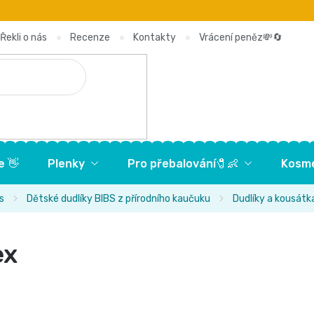
Řekli o nás
Recenze
Kontakty
Vrácení peněz💸🔄
e 👋
Plenky
Pro přebalování🧷👶
Kosme
s
Dětské dudlíky BIBS z přírodního kaučuku
Dudlíky a kousátk
ex