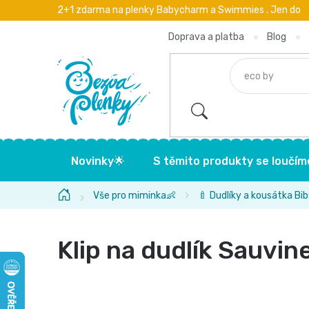
Přejít
2+1 zdarma na plenky Babycharm a Swimmies . Jen do
na
obsah
Doprava a platba
Blog
Novinky🌟
S těmito produkty se loučím
Domů
Vše pro miminka👶
🍼 Dudlíky a kousátka Bib
Klip na dudlík Sauvin