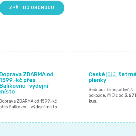
ZPĚT DO OBCHODU
Doprava ZDARMA od
České 🇨🇿 šetrn
1599,-kč přes
plenky
Balíkovnu -výdejní
Sednou i té nejcitlivější
místo
pokožce. 👼 Již od
3,67 
Doprava ZDARMA od 1599,-kč
kus.
přes Balíkovnu -výdejní místo