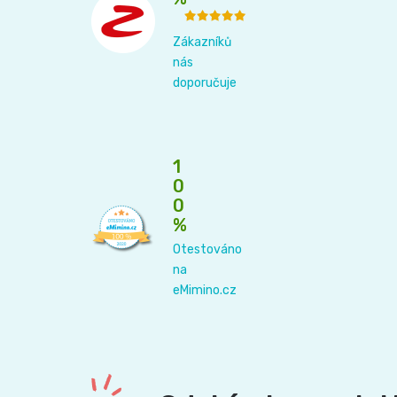
Zákazníků
nás
doporučuje
1
0
0
%
Otestováno
na
eMimino.cz