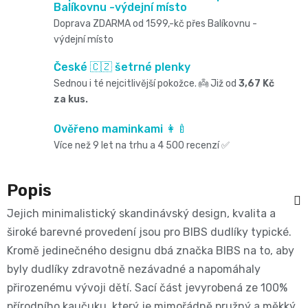
Oblíbené
Cestování
Balíkovnu -výdejní místo
🌿
pro
Doprava ZDARMA od 1599,-kč přes Balíkovnu -
kg
kousátka
značky⭐
🍼
výdejní místo
🇨🇿
krmení
🛒
Velikost
Bibs
České 🇨🇿 šetrné plenky
Poporodní
Úklid
🥛
Sednou i té nejcitlivější pokožce. 👼 Již od
3,67 Kč
Dárkové
🌿
3
Koupel
za kus.
potřeby
a
poukazy
Kojenecká
Přípravky
MIDI,
Ostatní
Ověřeno maminkami 👩‍🍼
a
🎁
domácnost
Více než 9 let na trhu a 4 500 recenzí ✅
mléka
ECO
4
💌
kojení
🧹
🥤
Naty
Popis
-
Doprava
🌸
🏡
Jejich minimalistický skandinávský design, kvalita a
Dětské
🍼
a
9
široké barevné provedení jsou pro BIBS dudlíky typické.
Kosmetika
Péče
nápoje
Kromě jedinečného designu dbá značka BIBS na to, aby
platba
Suavinex
kg
byly dudlíky zdravotně nezávadné a napomáhaly
a
o
🚚
🍼
přirozenému vývoji dětí. Sací část jevyrobená ze 100%
Velikost
potřeby
přírodního kaučuku, který je mimořádně pružný a měkký
💳
vlásky