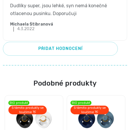
p
Dudlíky super, jsou lehké, syn nemá konečně
i
otlacenou pusinku. Doporučuji
s
Michaela Štibranová
|
4.3.2022
h
o
PŘIDAT HODNOCENÍ
d
n
o
Podobné produkty
c
e
BIO produkt
BIO produkt
n
S těmito produkty se
S těmito produkty se
loučíme 👋
loučíme 👋
í