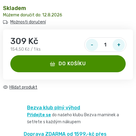
2
pro
opruzeniny
Skladem
🌿
děti
12.8.2026
-
Dětské
Možnosti doručení
👶
🥦
4
plenky
Dětská
309 Kč
Vše
Zdravé
kg
Měrná cena:
154,50 Kč / 1 ks
pro
kosmetika
mlsání
Velikost
miminka
DO KOŠÍKU
Attitude
🍼
2,
👶
👶
Dětská
Hlídat
Pro
MINI,
Hračky
🌿
výživa
maminky
3
🍼
Bezva klub plný výhod
Kosmetika
🤱
🍼
Přidejte se
do našeho klubu Bezva maminek a
-
Dudlíky
šetřete s každým nákupem
💖
Medárek
Potřeby
6
a
Doprava ZDARMA od 1599,-kč přes