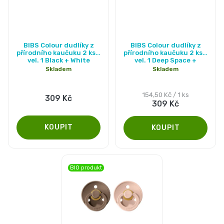
Průměrné
Průměrné
BIBS Colour dudlíky z
BIBS Colour dudlíky z
hodnocení
hodnocení
přírodního kaučuku 2 ks -
přírodního kaučuku 2 ks -
vel. 1 Black + White
vel. 1 Deep Space +
produktu
produktu
Petrol
Skladem
Skladem
je
je
5,0
5,0
Měrná
154,50 Kč / 1 ks
309 Kč
309 Kč
cena:
z
z
5
5
hvězdiček.
hvězdiček.
BIO produkt