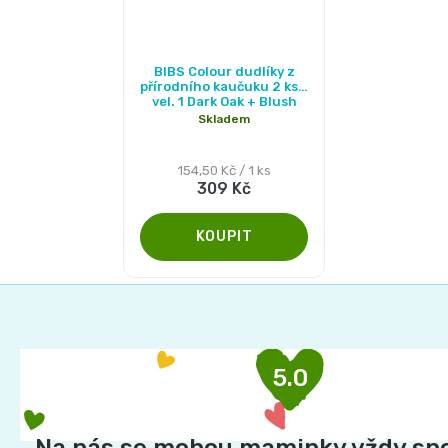
BIBS Colour dudlíky z
přírodního kaučuku 2 ks -
vel. 1 Dark Oak + Blush
Skladem
Měrná
154,50 Kč / 1 ks
309 Kč
cena:
Z
á
p
5.0
a
t
í