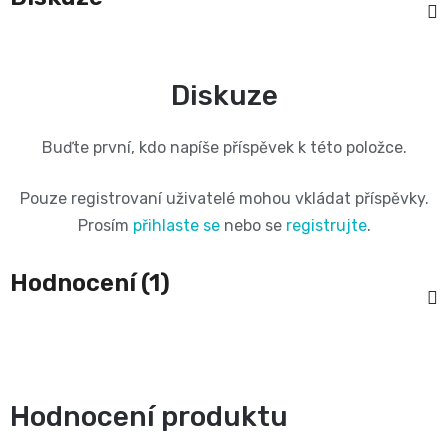
and
Nature
Diskuze
Mušelinové
Buďte první, kdo napíše příspěvek k této položce.
plenky
Pouze registrovaní uživatelé mohou vkládat příspěvky.
a
Prosím
přihlaste se
nebo se
registrujte
.
pleny
Hodnocení (1)
Koše
na
Hodnocení produktu
pleny