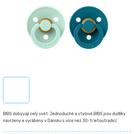
5,0
Pro
České
z
přebalování
5
plenky
hvězdiček.
🧷
Baby
👶
Charm
Kosmetika
🍼
BabyCharm
a
Přebalovací
drogerie
Premium
podložky
🧴
Velikost
Vlhčené
✨
1,
ubrousky
Zdravá
Přípravky
BIBS dobývají celý svět. Jednoduché a stylové.BIBS jsou dudlíky
NEWBORN,
navrženy a vyráběny v Dánsku s více než 30-ti letoutradicí.
strava
Na
Attitude