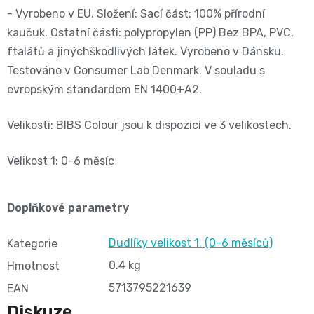
- Vyrobeno v EU. Složení: Sací část: 100% přírodní
📝
Plenky
kaučuk. Ostatní části: polypropylen (PP) Bez BPA, PVC,
Vrácení
ftalátů a jinýchškodlivých látek. Vyrobeno v Dánsku.
do
Testováno v Consumer Lab Denmark. V souladu s
peněz
evropským standardem EN 1400+A2.
vody
💸
Velikosti: BIBS Colour jsou k dispozici ve 3 velikostech.
🔄
BébéCash
Velikost 1: 0-6 měsíc
Magics
dětské
Doplňkové parametry
plenky
Dudlíky velikost 1. (0-6 měsíců)
Kategorie
0.4 kg
Hmotnost
Moltex
5713795221639
EAN
Pure
Diskuze