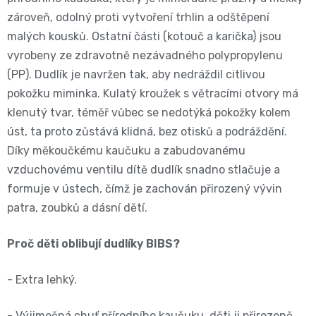
BIBS
4
zároveň, odolný proti vytvoření trhlin a odštěpení
Novinka
pro
💇‍♀️✨
malých kousků. Ostatní části (kotouč a karička) jsou
🍃
MAXI,
vyrobeny ze zdravotně nezávadného polypropylenu
-
těhotné
Prací
(PP). Dudlík je navržen tak, aby nedráždil citlivou
Attitude
Plenky
7
pokožku miminka. Kulatý kroužek s větracími otvory má
🌿
přípravky
BabyCharm
klenutý tvar, téměř vůbec se nedotýká pokožky kolem
🥄
-
Dámská
úst, ta proto zůstává klidná, bez otisků a podráždění.
🧺
Informace
Sunar
Díky měkoučkému kaučuku a zabudovanému
18
hygiena
o
vzduchovému ventilu dítě dudlík snadno stlačuje a
🌱
kg
formuje v ústech, čímž je zachován přirozený vývin
shodě
Eco
Toaletní
patra, zoubků a dásní dětí.
Velikost
produktů
by
potřeby
Proč děti oblibují dudlíky BIBS?
OntexCZ
5
Naty
🚽
- Extra lehký.
✅
JUNIOR,
Intimní
✨
📄
- Výjimečná chuť přírodního kaučuku, děti ji přirozeně