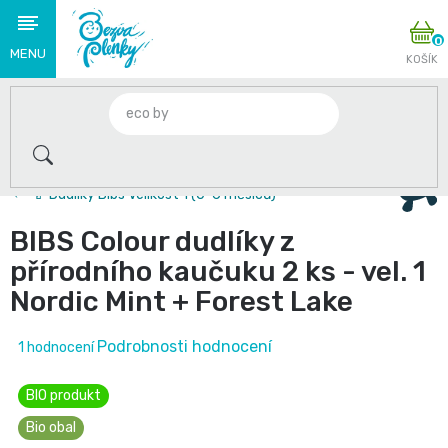
Přejít
N
na
K
obsah
Novinky
🌟
2+1 zdarma na plenky Babycharm a Swimmies . Jen do
S
🍼 Dudlíky Bibs Velikost 1 (0-6 měsíců)
těmito
BIBS Colour dudlíky z
produkty
přírodního kaučuku 2 ks - vel. 1
Nordic Mint + Forest Lake
se
loučíme
Průměrné
Podrobnosti hodnocení
1 hodnocení
hodnocení
👋
BIO produkt
produktu
Plenky
je
Bio obal