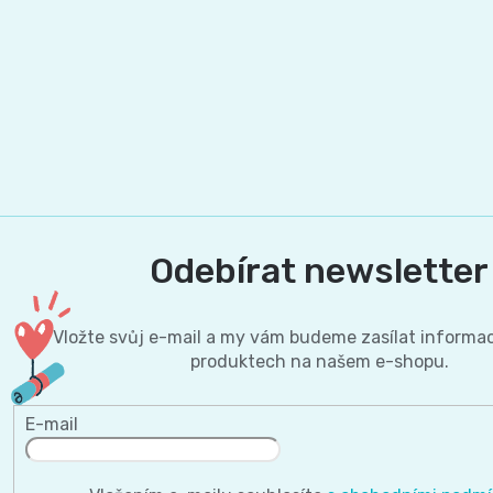
and
Nature
Mušelinové
plenky
a
Odebírat newsletter
pleny
Vložte svůj e-mail a my vám budeme zasílat informa
Koše
produktech na našem e-shopu.
na
E-mail
pleny