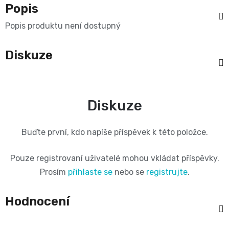
Oblíbené
Cestování
Popis
🌿
pro
kg
kousátka
značky⭐
Popis produktu není dostupný
🍼
🇨🇿
krmení
🛒
Velikost
Bibs
Diskuze
Poporodní
Úklid
🥛
Dárkové
🌿
3
Koupel
potřeby
a
poukazy
Kojenecká
Přípravky
MIDI,
Ostatní
Diskuze
a
🎁
domácnost
mléka
ECO
4
💌
kojení
🧹
Buďte první, kdo napíše příspěvek k této položce.
🥤
Naty
-
Doprava
🌸
🏡
Pouze registrovaní uživatelé mohou vkládat příspěvky.
Dětské
🍼
a
9
Prosím
přihlaste se
nebo se
registrujte
.
Kosmetika
Péče
nápoje
platba
Suavinex
kg
Hodnocení
a
o
🚚
🍼
Velikost
potřeby
💳
vlásky