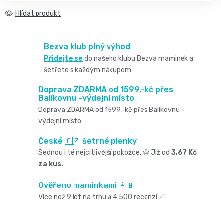
2
pro
opruzeniny
🌿
Hlídat
děti
-
Dětské
👶
🥦
Bezva klub plný výhod
4
plenky
Přidejte se
do našeho klubu Bezva maminek a
Dětská
Vše
Zdravé
šetřete s každým nákupem
kg
pro
kosmetika
mlsání
Doprava ZDARMA od 1599,-kč přes
Velikost
Balíkovnu -výdejní místo
miminka
Attitude
Doprava ZDARMA od 1599,-kč přes Balíkovnu -
🍼
2,
výdejní místo
👶
👶
Dětská
České 🇨🇿 šetrné plenky
Pro
MINI,
Hračky
Sednou i té nejcitlivější pokožce. 👼 Již od
3,67 Kč
🌿
výživa
maminky
za kus.
3
🍼
Kosmetika
🤱
🍼
Ověřeno maminkami 👩‍🍼
-
Dudlíky
Více než 9 let na trhu a 4 500 recenzí ✅
💖
Medárek
Potřeby
6
a