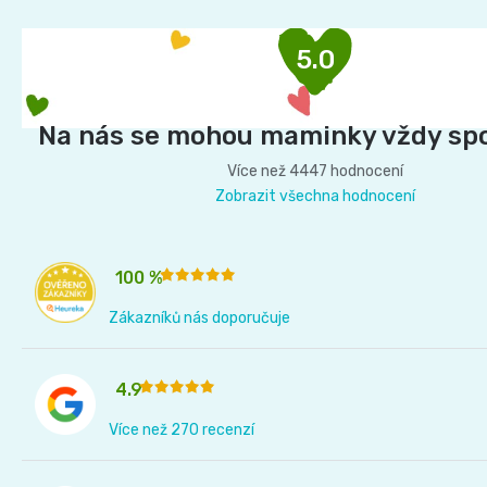
á
11
přípravky
p
Informace,
Dezinfekční
5.0
-
a
Reklamace,
přípravky
t
25
Vrácení
í
Na nás se mohou maminky vždy sp
🧴
kg
zboží
Více než 4447 hodnocení
🦠
Zobrazit všechna hodnocení
ℹ️🔄
Velikost
📦
6
100 %
Jak
Zákazníků nás doporučuje
XL,16+
ověřujeme
kg
recenze
4.9
⭐
Kalhotkové
Více než 270 recenzí
🔍
plenky