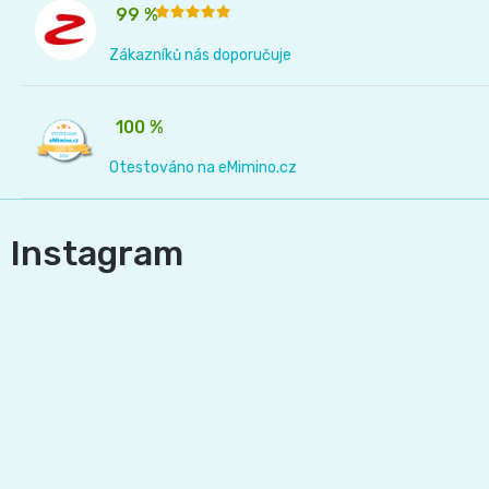
99 %
📝
Plenky
Zákazníků nás doporučuje
Vrácení
do
peněz
100 %
vody
💸
Otestováno na eMimino.cz
🔄
BébéCash
Instagram
Magics
dětské
plenky
Moltex
Pure