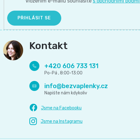
Vložením e-mailu souhlasíte
s obchodními podm
Pleny
PŘIHLÁSIT SE
podle
velikosti
Kontakt
Oblíbené
+420 606 733 131
značky
plenek
info
@
bezvaplenky.cz