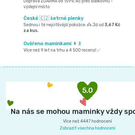
c
Doprava ZDARMA od 1599,-kč přes Balíkovnu -
výdejní místo
í
České 🇨🇿 šetrné plenky
p
Sednou i té nejcitlivější pokožce. 👼 Již od
3,67 Kč
za kus.
r
v
Ověřeno maminkami 👩‍🍼
Více než 9 let na trhu a 4 500 recenzí ✅
k
y
Z
v
á
ý
p
5.0
p
a
t
i
Na nás se mohou maminky vždy sp
í
s
Více než 4447 hodnocení
u
Zobrazit všechna hodnocení