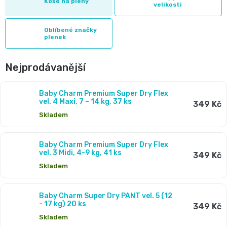
2
Koše na pleny
pro
velikosti
opruzeniny
🌿
děti
-
Oblíbené značky
Dětské
👶
plenek
🥦
4
plenky
Dětská
Vše
Nejprodávanější
Zdravé
kg
pro
kosmetika
mlsání
Baby Charm Premium Super Dry Flex
Velikost
vel. 4 Maxi, 7 – 14 kg, 37 ks
349 Kč
miminka
Attitude
Skladem
🍼
2,
👶
👶
Dětská
Baby Charm Premium Super Dry Flex
Pro
MINI,
Hračky
vel. 3 Midi, 4-9 kg, 41 ks
349 Kč
🌿
výživa
Skladem
maminky
3
🍼
Kosmetika
🤱
🍼
Baby Charm Super Dry PANT vel. 5 (12
-
Dudlíky
- 17 kg) 20 ks
349 Kč
💖
Medárek
Potřeby
Skladem
6
a