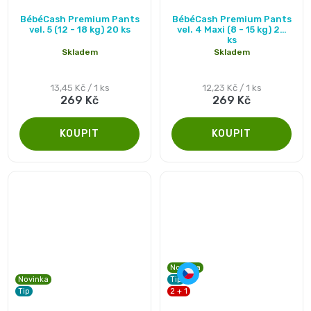
Průměrné
Průměrné
📝
BébéCash Premium Pants
BébéCash Premium Pants
hodnocení
hodnocení
Plenky
vel. 5 (12 - 18 kg) 20 ks
vel. 4 Maxi (8 - 15 kg) 22
ks
Vrácení
produktu
produktu
Skladem
Skladem
do
je
je
peněz
4,8
5,0
Měrná
Měrná
13,45 Kč / 1 ks
12,23 Kč / 1 ks
vody
269 Kč
269 Kč
cena:
cena:
💸
z
z
5
5
🔄
BébéCash
hvězdiček.
hvězdiček.
Magics
dětské
plenky
Moltex
Novinka
Novinka
Tip
Tip
2 + 1
Pure
Průměrné