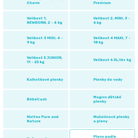
podporují místní
Charm
Premium
Pro
České
ekonomiku. Díky své
přebalování
konstrukci poskytují
Velikost 1,
Velikost 2, MINI, 3 -
plenky
NEWBORN, 2 - 4 kg
6 kg
vynikající absorpci, což
🧷
zaručuje suchost a
Baby
Velikost 3 MIDI, 4 -
Velikost 4 MAXI, 7 -
👶
pohodlí pro vaše dítě
9 kg
18 kg
po celý den.
Charm
Kosmetika
🍼
Velikost 5 JUNIOR,
Velikost 6 XL,16+ kg
11 - 25 kg
Tyto plenky jsou
BabyCharm
a
Přebalovací
navrženy tak, aby se
drogerie
přizpůsobily tvaru těla
Premium
Kalhotkové plenky
Plenky do vody
podložky
dítěte, což
🧴
minimalizuje riziko
Velikost
Magics dětské
Vlhčené
BébéCash
úniku.
plenky
✨
1,
ubrousky
Zdravá
Přípravky
Moltex Pure and
Mušelinové plenky
Nature
a pleny
NEWBORN,
strava
Na
Attitude
Pleny podle