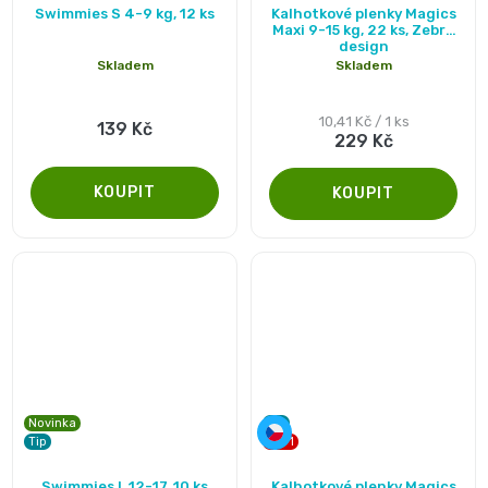
Swimmies S 4-9 kg, 12 ks
Kalhotkové plenky Magics
hodnocení
and
Maxi 9-15 kg, 22 ks, Zebra
design
produktu
Skladem
Skladem
Nature
je
5,0
Měrná
10,41 Kč / 1 ks
139 Kč
Mušelinové
229 Kč
cena:
z
5
plenky
hvězdiček.
a
pleny
Koše
na
Novinka
Tip
Tip
2 + 1
pleny
Průměrné
Průměrné
Swimmies L 12-17, 10 ks
Kalhotkové plenky Magics