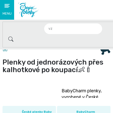
Přejít
na
obsah
Novinky
🌟
2+1 zdarma na plenky Babycharm a Swimmies . Jen do
S
Domů
těmito
Plenky od jednorázových přes
produkty
kalhotkové po koupací👶🍼
se
loučíme
BabyCharm plenky,
👋
vyrobené v České
republice, zajišťují
Plenky
vysokou kvalitu
a
České plenky Baby
BabyCharm