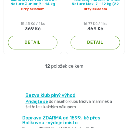
Nature Junior 9 – 14 kg
Nature Maxi 7 – 12 kg (22
produktu
produktu
(20 ks)
ks)
Brzy skladem
Brzy skladem
je
je
5,0
5,0
Měrná
Měrná
18,45 Kč / 1 ks
16,77 Kč / 1 ks
369 Kč
369 Kč
cena:
cena:
z
z
5
5
DETAIL
DETAIL
hvězdiček.
hvězdiček.
12
položek celkem
O
v
l
Bezva klub plný výhod
á
Přidejte se
do našeho klubu Bezva maminek a
šetřete s každým nákupem
d
a
Doprava ZDARMA od 1599,-kč přes
Balíkovnu -výdejní místo