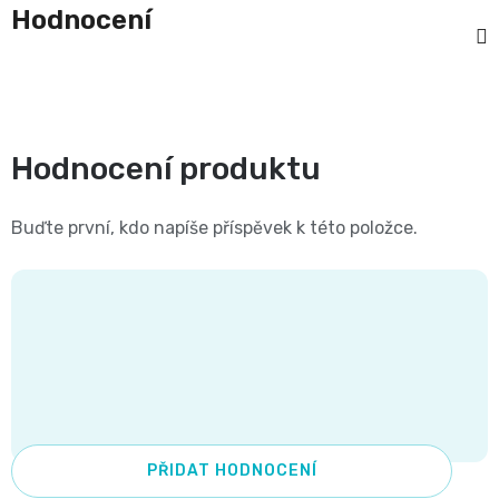
11
Hodnocení
přípravky
Informace,
Dezinfekční
-
Reklamace,
přípravky
25
Vrácení
🧴
Hodnocení produktu
kg
zboží
🦠
ℹ️🔄
Velikost
Buďte první, kdo napíše příspěvek k této položce.
📦
6
Jak
XL,16+
ověřujeme
kg
recenze
⭐
Kalhotkové
PŘIDAT HODNOCENÍ
🔍
plenky