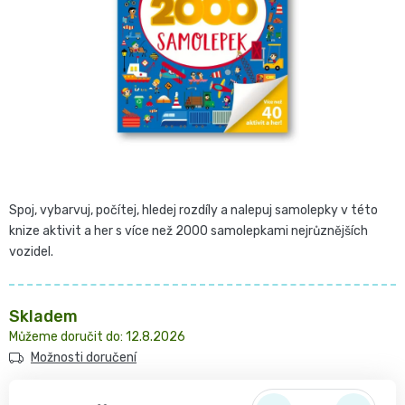
Pro
České
hvězdiček.
přebalování
plenky
🧷
Baby
👶
Charm
Kosmetika
🍼
BabyCharm
a
Přebalovací
Spoj, vybarvuj, počítej, hledej rozdíly a nalepuj samolepky v této
drogerie
knize aktivit a her s více než 2000 samolepkami nejrůznějších
Premium
podložky
vozidel.
🧴
Velikost
Vlhčené
✨
Skladem
1,
ubrousky
12.8.2026
Zdravá
Přípravky
Možnosti doručení
NEWBORN,
strava
Na
Attitude