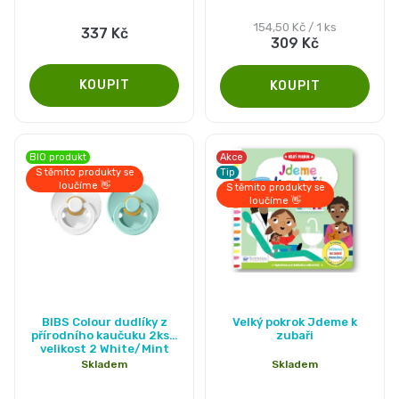
5,0
Měrná
154,50 Kč / 1 ks
337 Kč
309 Kč
cena:
z
5
hvězdiček.
BIO produkt
Akce
S těmito produkty se
Tip
loučíme 👋
S těmito produkty se
loučíme 👋
Průměrné
BIBS Colour dudlíky z
Velký pokrok Jdeme k
hodnocení
přírodního kaučuku 2ks -
zubaři
velikost 2 White/Mint
produktu
Skladem
Skladem
je