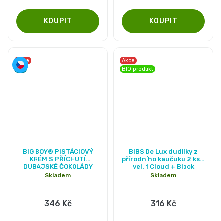
Pleny
5
hvězdiček.
podle
velikosti
Akce
Akce
Tip
BIO produkt
Oblíbené
značky
plenek
Průměrné
BIG BOY® PISTÁCIOVÝ
BIBS De Lux dudlíky z
hodnocení
KRÉM S PŘÍCHUTÍ
přírodního kaučuku 2 ks -
DUBAJSKÉ ČOKOLÁDY
vel. 1 Cloud + Black
produktu
170G
Skladem
Skladem
je
5,0
346 Kč
316 Kč
z