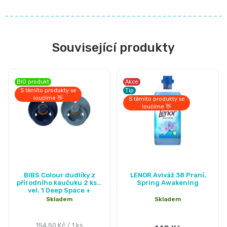
📝
Plenky
Vrácení
Související produkty
do
peněz
vody
💸
BIO produkt
Akce
S těmito produkty se
Tip
🔄
BébéCash
loučíme 👋
S těmito produkty se
loučíme 👋
Magics
dětské
Průměrné
plenky
BIBS Colour dudlíky z
LENOR Aviváž 38 Praní,
hodnocení
přírodního kaučuku 2 ks -
Spring Awakening
vel. 1 Deep Space +
Moltex
produktu
Petrol
Skladem
Skladem
je
Pure
5,0
Měrná
154,50 Kč / 1 ks