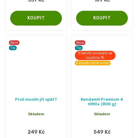
z
z
5
5
hvězdiček.
hvězdiček.
Akce
Akce
Tip
Tip
S těmito produkty se
loučíme 👋
Kapsičky proti úniku
Proč musím jít spát?
Kendamil Premium 4
HMO+ (800 g)
Skladem
Skladem
249 Kč
549 Kč