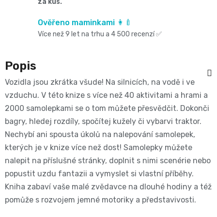
Oblíbené
za kus.
Cestování
🌿
pro
kg
kousátka
značky⭐
Ověřeno maminkami 👩‍🍼
🍼
🇨🇿
krmení
Více než 9 let na trhu a 4 500 recenzí ✅
🛒
Velikost
Bibs
Poporodní
Úklid
🥛
Dárkové
🌿
Popis
3
Koupel
potřeby
a
poukazy
Kojenecká
Vozidla jsou zkrátka všude! Na silnicích, na vodě i ve
Přípravky
MIDI,
Ostatní
vzduchu. V této knize s více než 40 aktivitami a hrami a
a
🎁
domácnost
mléka
2000 samolepkami se o tom můžete přesvědčit. Dokonči
ECO
4
💌
kojení
bagry, hledej rozdíly, spočítej kužely či vybarvi traktor.
🧹
🥤
Naty
Nechybí ani spousta úkolů na nalepování samolepek,
-
Doprava
🌸
🏡
kterých je v knize více než dost! Samolepky můžete
Dětské
🍼
a
9
nalepit na příslušné stránky, doplnit s nimi scenérie nebo
Kosmetika
Péče
popustit uzdu fantazii a vymyslet si vlastní příběhy.
nápoje
platba
Suavinex
kg
Kniha zabaví vaše malé zvědavce na dlouhé hodiny a též
a
o
🚚
pomůže s rozvojem jemné motoriky a představivosti.
🍼
Velikost
potřeby
💳
vlásky