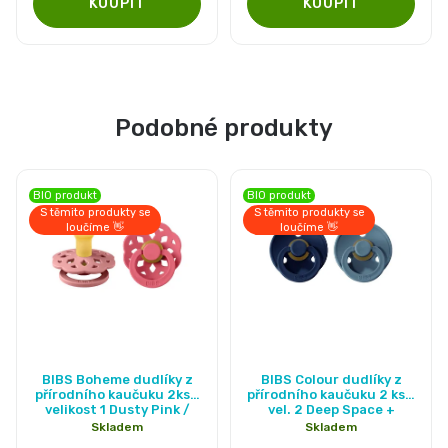
hvězdiček.
Podobné produkty
BIO produkt
BIO produkt
S těmito produkty se
S těmito produkty se
loučíme 👋
loučíme 👋
Průměrné
BIBS Boheme dudlíky z
BIBS Colour dudlíky z
hodnocení
přírodního kaučuku 2ks -
přírodního kaučuku 2 ks -
velikost 1 Dusty Pink /
vel. 2 Deep Space +
produktu
Coral
Petrol
Skladem
Skladem
je