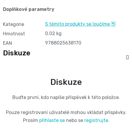
BIBS
4
Doplňkové parametry
Novinka
pro
💇‍♀️✨
🍃
MAXI,
-
S těmito produkty se loučíme 👋
Kategorie
těhotné
Prací
0.02 kg
Hmotnost
Attitude
Plenky
7
🌿
přípravky
9788025638170
EAN
BabyCharm
🥄
-
Diskuze
Dámská
🧺
Informace
Sunar
18
hygiena
o
🌱
kg
Diskuze
shodě
Eco
Toaletní
Velikost
produktů
by
Buďte první, kdo napíše příspěvek k této položce.
potřeby
OntexCZ
5
Naty
Pouze registrovaní uživatelé mohou vkládat příspěvky.
🚽
✅
JUNIOR,
Prosím
přihlaste se
nebo se
registrujte
.
Intimní
✨
📄