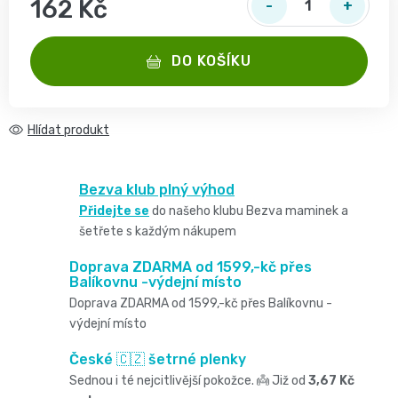
2
162 Kč
pro
opruzeniny
🌿
Měrná cena:
děti
-
DO KOŠÍKU
Dětské
👶
🥦
4
plenky
Dětská
Vše
Zdravé
kg
Hlídat
pro
kosmetika
mlsání
Velikost
miminka
Bezva klub plný výhod
Attitude
🍼
Přidejte se
do našeho klubu Bezva maminek a
2,
👶
šetřete s každým nákupem
👶
Dětská
Pro
MINI,
Hračky
Doprava ZDARMA od 1599,-kč přes
🌿
Balíkovnu -výdejní místo
výživa
maminky
3
🍼
Doprava ZDARMA od 1599,-kč přes Balíkovnu -
Kosmetika
výdejní místo
🤱
🍼
-
Dudlíky
České 🇨🇿 šetrné plenky
💖
Medárek
Potřeby
Sednou i té nejcitlivější pokožce. 👼 Již od
3,67 Kč
6
a