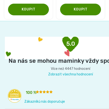
Z
á
p
5.0
a
t
í
Na nás se mohou maminky vždy sp
Více než 4447 hodnocení
Zobrazit všechna hodnocení
100 %
Zákazníků nás doporučuje