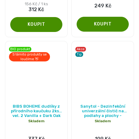
5,0
Měrná
156 Kč / 1 ks
249 Kč
312 Kč
cena:
z
5
hvězdiček.
BIO produkt
Akce
S těmito produkty se
Tip
loučíme 👋
Průměrné
Průměrné
BIBS BOHEME dudlíky z
Sanytol - Dezinfekční
hodnocení
hodnocení
přírodního kaučuku 2ks -
univerzální čistič na
vel. 2 Vanilla + Dark Oak
podlahy a plochy -
produktu
produktu
Eukalyptus
Skladem
Skladem
je
je
5,0
5,0
337 Kč
109 Kč