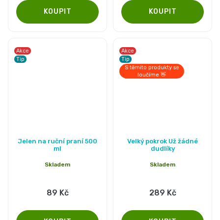
5
hvězdiček.
Akce
Akce
Tip
Tip
S těmito produkty se
loučíme 👋
Průměrné
Jelen na ruční praní 500
Velký pokrok Už žádné
hodnocení
ml
dudlíky
produktu
Skladem
Skladem
je
5,0
89 Kč
289 Kč
z
5