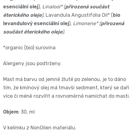
11
esenciální olej
),
Linalool* (
přirozená součást
přípravky
Informace,
Dezinfekční
éterického oleje
)
, Lavandula Angustifolia Oil* (
bio
-
Reklamace,
levandulový esenciální olej
),
Limonene* (
přirozená
přípravky
součást éterického oleje
)
.
25
Vrácení
🧴
kg
zboží
*organic (bio) surovina
🦠
ℹ️🔄
Velikost
Alergeny jsou podtrženy.
📦
6
Mast má barvu od jemně žluté po zelenou, je to dáno
Jak
tím, že kmínový olej má tmavší sediment, který se daří
XL,16+
více či méně rozvířit a rovnoměrně namíchat do masti.
ověřujeme
kg
recenze
Objem
: 30, ml
⭐
Kalhotkové
V kelímku z NonOilen materiálu.
🔍
plenky