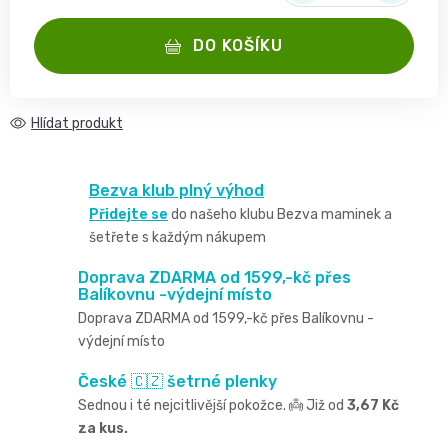
2
pro
Měrná cena:
opruzeniny
🌿
DO KOŠÍKU
děti
-
Dětské
👶
🥦
4
plenky
Dětská
Hlídat
Vše
Zdravé
kg
pro
kosmetika
mlsání
Bezva klub plný výhod
Velikost
miminka
Přidejte se
do našeho klubu Bezva maminek a
Attitude
🍼
šetřete s každým nákupem
2,
👶
👶
Dětská
Doprava ZDARMA od 1599,-kč přes
Pro
MINI,
Hračky
Balíkovnu -výdejní místo
🌿
Doprava ZDARMA od 1599,-kč přes Balíkovnu -
výživa
maminky
3
🍼
výdejní místo
Kosmetika
🤱
🍼
České 🇨🇿 šetrné plenky
-
Dudlíky
Sednou i té nejcitlivější pokožce. 👼 Již od
3,67 Kč
💖
Medárek
Potřeby
za kus.
6
a