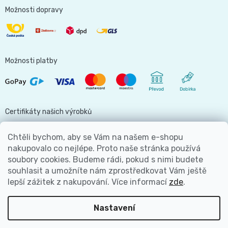
Možnosti dopravy
Možnosti platby
Certifikáty našich výrobků
Chtěli bychom, aby se Vám na našem e-shopu
nakupovalo co nejlépe. Proto naše stránka používá
soubory cookies. Budeme rádi, pokud s nimi budete
Jsme hlavní partnerem
souhlasit a umožníte nám zprostředkovat Vám ještě
lepší zážitek z nakupování.
Více informací
zde
.
Nastavení
Copyright 2026
Bezva Plenky
. Všechna práva vyhrazena.