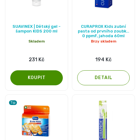
SUAVINEX | Dětský gel -
CURAPROX Kids zubní
šampon KIDS 200 ml
pasta od prvního zoubku
0 ppmF, jahoda 60ml
Skladem
Brzy skladem
231 Kč
194 Kč
DETAIL
Tip