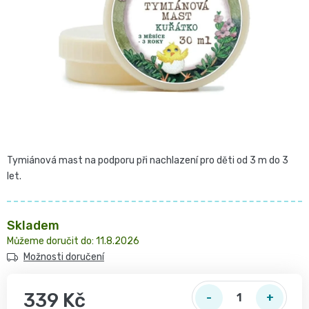
Pro
České
hvězdiček.
přebalování
plenky
🧷
Baby
👶
Charm
Kosmetika
🍼
BabyCharm
a
Přebalovací
Tymiánová mast na podporu při nachlazení pro děti od 3 m do 3
drogerie
let.
Premium
podložky
🧴
Velikost
Vlhčené
Skladem
✨
11.8.2026
1,
ubrousky
Možnosti doručení
Zdravá
Přípravky
NEWBORN,
strava
Na
Attitude
339 Kč