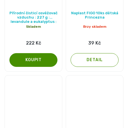
Přírodní čisticí osvěžovač
Naplast FIGO 10ks dětská
vzduchu : 227 g :
Princezna
levandule a eukalyptus :
Nature+
Skladem
Brzy skladem
222 Kč
39 Kč
DETAIL