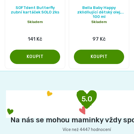
SOFTdent Butterfly
Bella Baby Happy
zubní kartáček SOLO 2ks
zklidňující dětský olej,
100 ml
Skladem
Skladem
141 Kč
97 Kč
Z
á
p
5.0
a
t
í
Na nás se mohou maminky vždy sp
Více než 4447 hodnocení