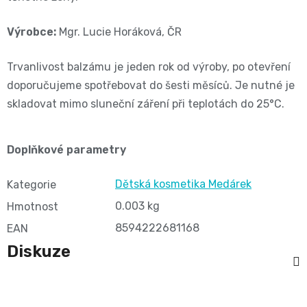
and
Výrobce:
Mgr. Lucie Horáková, ČR
Nature
Trvanlivost balzámu je jeden rok od výroby, po otevření
doporučujeme spotřebovat do šesti měsíců. Je nutné je
Mušelinové
skladovat mimo sluneční záření při teplotách do 25°C.
plenky
Doplňkové parametry
a
Dětská kosmetika Medárek
Kategorie
pleny
0.003 kg
Hmotnost
Koše
8594222681168
EAN
Diskuze
na
pleny