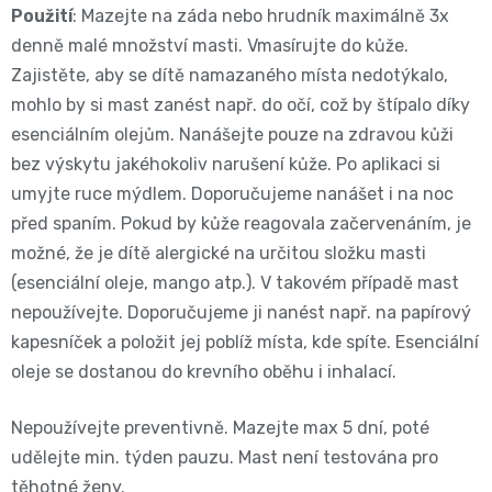
Použití
: Mazejte na záda nebo hrudník maximálně 3x
📝
denně malé množství masti. Vmasírujte do kůže.
Plenky
Vrácení
Zajistěte, aby se dítě namazaného místa nedotýkalo,
do
mohlo by si mast zanést např. do očí, což by štípalo díky
peněz
esenciálním olejům. Nanášejte pouze na zdravou kůži
vody
💸
bez výskytu jakéhokoliv narušení kůže. Po aplikaci si
umyjte ruce mýdlem. Doporučujeme nanášet i na noc
🔄
BébéCash
před spaním. Pokud by kůže reagovala začervenáním, je
možné, že je dítě alergické na určitou složku masti
Magics
(esenciální oleje, mango atp.). V takovém případě mast
nepoužívejte. Doporučujeme ji nanést např. na papírový
dětské
kapesníček a položit jej poblíž místa, kde spíte. Esenciální
plenky
oleje se dostanou do krevního oběhu i inhalací.
Moltex
Nepoužívejte preventivně. Mazejte max 5 dní, poté
udělejte min. týden pauzu. Mast není testována pro
Pure
těhotné ženy.