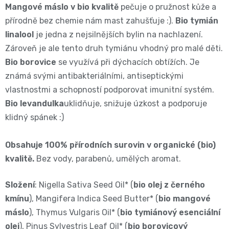
Mangové máslo v bio kvalitě
pečuje o pružnost kůže a
BIBS
4
Novinka
přírodně bez chemie nám mast zahušťuje :).
Bio tymián
pro
💇‍♀️✨
🍃
linalool
je jedna z nejsilnějších bylin na nachlazení.
MAXI,
-
těhotné
Zároveň je ale tento druh tymiánu vhodný pro malé děti.
Prací
Attitude
Plenky
7
Bio borovice
se využívá při dýchacích obtížích. Je
🌿
přípravky
známá
svými antibakteriálními, antiseptickými
BabyCharm
🥄
-
vlastnostmi a schopností podporovat imunitní systém.
Dámská
🧺
Informace
Bio levandulka
uklidňuje, snižuje úzkost a podporuje
Sunar
18
klidný spánek :)
hygiena
o
🌱
kg
shodě
Eco
Obsahuje 100% přírodních surovin v organické (bio)
Toaletní
kvalitě.
Bez vody, parabenů, umělých aromat.
Velikost
produktů
by
potřeby
OntexCZ
5
Složení
: Nigella Sativa Seed Oil* (
bio olej z černého
Naty
🚽
kmínu
), Mangifera Indica Seed Butter* (
bio mangové
✅
JUNIOR,
máslo
), Thymus Vulgaris Oil* (
bio tymiánový esenciální
Intimní
✨
📄
olej
), Pinus Sylvestris Leaf Oil* (
bio borovicový