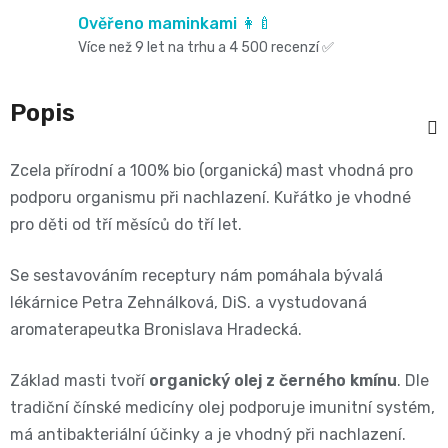
Oblíbené
Cestování
🌿
pro
Ověřeno maminkami 👩‍🍼
kg
kousátka
značky⭐
Více než 9 let na trhu a 4 500 recenzí ✅
🍼
🇨🇿
krmení
🛒
Velikost
Bibs
Poporodní
Popis
Úklid
🥛
Dárkové
🌿
3
Koupel
potřeby
a
poukazy
Kojenecká
Zcela přírodní a 100% bio (organická) mast vhodná pro
Přípravky
MIDI,
Ostatní
podporu organismu při nachlazení. Kuřátko je vhodné
a
🎁
domácnost
mléka
ECO
pro děti od tří měsíců do tří let.
4
💌
kojení
🧹
🥤
Naty
Se sestavováním receptury nám pomáhala bývalá
-
Doprava
🌸
lékárnice Petra Zehnálková, DiS. a vystudovaná
🏡
Dětské
🍼
a
9
aromaterapeutka Bronislava Hradecká.
Kosmetika
Péče
nápoje
platba
Suavinex
kg
Základ masti tvoří
organický olej z černého kmínu
. Dle
a
o
🚚
tradiční čínské medicíny olej podporuje imunitní systém,
🍼
Velikost
má antibakteriální účinky a je vhodný při nachlazení.
potřeby
💳
vlásky