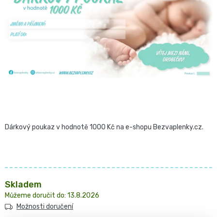
z
Pro
České
5
přebalování
hvězdiček.
plenky
🧷
Baby
👶
Charm
Kosmetika
🍼
BabyCharm
a
Přebalovací
drogerie
Premium
Dárkový poukaz v hodnotě 1000 Kč na e-shopu Bezvaplenky.cz.
podložky
🧴
Velikost
Vlhčené
✨
1,
ubrousky
Zdravá
Přípravky
Skladem
NEWBORN,
13.8.2026
strava
Na
Attitude
Možnosti doručení