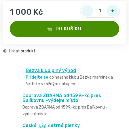
2
pro
opruzeniny
🌿
1 000 Kč
děti
-
Měrná cena:
Dětské
👶
🥦
4
DO KOŠÍKU
plenky
Dětská
Vše
Zdravé
kg
pro
kosmetika
Hlídat
mlsání
Velikost
miminka
Attitude
🍼
2,
Bezva klub plný výhod
👶
👶
Přidejte se
do našeho klubu Bezva maminek a
Dětská
Pro
MINI,
šetřete s každým nákupem
Hračky
🌿
výživa
maminky
Doprava ZDARMA od 1599,-kč přes
3
🍼
Balíkovnu -výdejní místo
Kosmetika
🤱
Doprava ZDARMA od 1599,-kč přes Balíkovnu -
🍼
-
Dudlíky
výdejní místo
💖
Medárek
Potřeby
České 🇨🇿 šetrné plenky
6
a