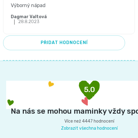
p
Výborný nápad
📝
i
Plenky
Dagmar Valtová
Vrácení
|
28.8.2023
s
do
peněz
h
vody
PŘIDAT HODNOCENÍ
💸
o
d
🔄
BébéCash
Z
n
á
Magics
o
p
dětské
5.0
c
a
e
t
plenky
í
Na nás se mohou maminky vždy sp
n
Moltex
í
Více než 4447 hodnocení
Zobrazit všechna hodnocení
Pure