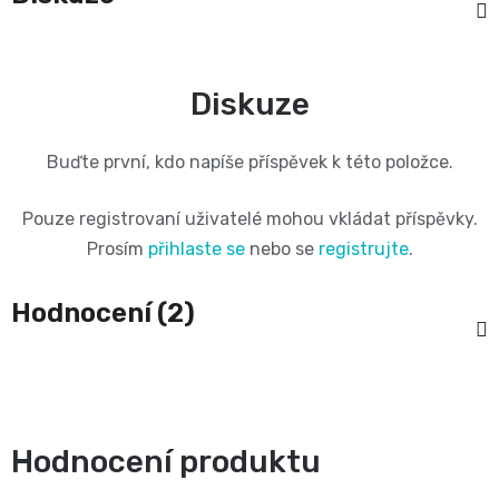
BIBS
4
Novinka
pro
💇‍♀️✨
🍃
MAXI,
-
Diskuze
těhotné
Prací
Attitude
Plenky
7
🌿
přípravky
Buďte první, kdo napíše příspěvek k této položce.
BabyCharm
🥄
-
Dámská
🧺
Pouze registrovaní uživatelé mohou vkládat příspěvky.
Informace
Sunar
18
Prosím
přihlaste se
nebo se
registrujte
.
hygiena
o
🌱
kg
Hodnocení (2)
shodě
Eco
Toaletní
Velikost
produktů
by
potřeby
OntexCZ
5
Naty
🚽
✅
JUNIOR,
Hodnocení produktu
Intimní
✨
📄