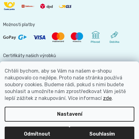
Možnosti platby
Certifikáty našich výrobků
Chtěli bychom, aby se Vám na našem e-shopu
nakupovalo co nejlépe. Proto naše stránka používá
soubory cookies. Budeme rádi, pokud s nimi budete
Jsme hlavní partnerem
souhlasit a umožníte nám zprostředkovat Vám ještě
lepší zážitek z nakupování.
Více informací
zde
.
Nastavení
Copyright 2026
Bezva Plenky
. Všechna práva vyhrazena.
Odmítnout
Souhlasím
Vytvořil Shoptet Premium