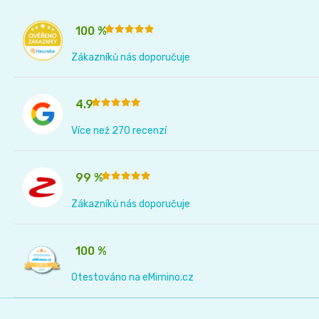
and
100 %
Nature
Zákazníků nás doporučuje
Mušelinové
4.9
plenky
Více než 270 recenzí
a
99 %
pleny
Zákazníků nás doporučuje
Koše
100 %
na
Otestováno na eMimino.cz
pleny