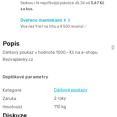
Oblíbené
Cestování
Sednou i té nejcitlivější pokožce. 👼 Již od
3,67 Kč
🌿
pro
za kus.
kg
kousátka
značky⭐
🍼
🇨🇿
krmení
Ověřeno maminkami 👩‍🍼
🛒
Velikost
Bibs
Více než 9 let na trhu a 4 500 recenzí ✅
Poporodní
Úklid
🥛
Dárkové
🌿
3
Koupel
potřeby
a
Popis
poukazy
Kojenecká
Přípravky
MIDI,
Ostatní
a
Dárkový poukaz v hodnotě 1000,- Kč na e-shopu
🎁
domácnost
mléka
ECO
Bezvaplenky.cz
4
💌
kojení
🧹
🥤
Naty
-
Doprava
Doplňkové parametry
🌸
🏡
Dětské
🍼
a
9
Dárkové poukazy
Kosmetika
Kategorie
Péče
nápoje
platba
Suavinex
kg
2 roky
Záruka
a
o
🚚
110 kg
Hmotnost
🍼
Velikost
Diskuze
potřeby
💳
vlásky