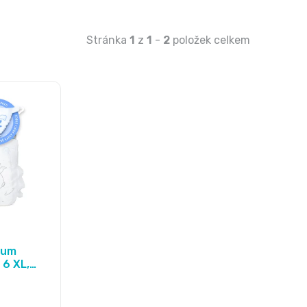
Stránka
1
z
1
-
2
položek celkem
ium
 6 XL,