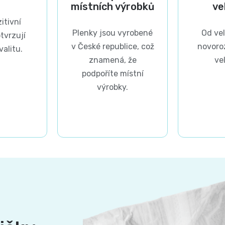
místních výrobků
ve
itivní
Plenky jsou vyrobené
Od vel
tvrzují
v České republice, což
novoro
alitu.
znamená, že
vel
podpoříte místní
výrobky.