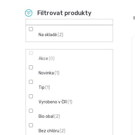
P
o
s
Na skladě
2
t
r
Akce
0
a
Novinka
1
n
Tip
1
n
Vyrobeno v ČR
1
í
Bio obal
2
p
a
Bez chlóru
2