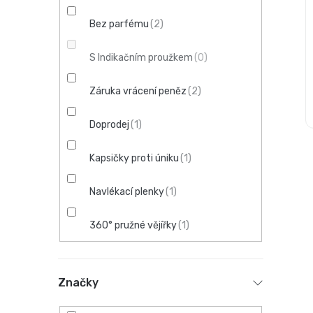
n
Bez parfému
2
e
S Indikačním proužkem
0
l
Záruka vrácení peněz
2
Doprodej
1
Kapsičky proti úniku
1
Navlékací plenky
1
360° pružné vějířky
1
Značky