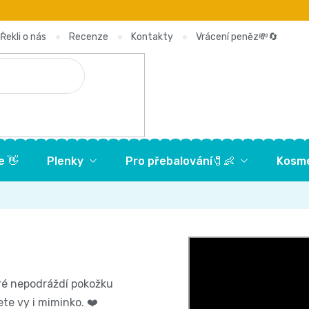
Řekli o nás
Recenze
Kontakty
Vrácení peněz💸🔄
e 👋
Plenky
Pro přebalování🧷👶
Kosme
eré nepodráždí pokožku
te vy i miminko. ❤️