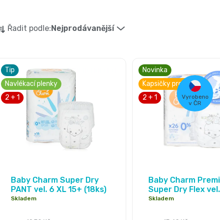
Ř
Řadit podle:
Nejprodávanější
a
z
Tip
Novinka
V
e
Navlékací plenky
Kapsičky proti úniku
ý
n
2 + 1
2 + 1
Vyrobeno
v ČR
p
í
i
p
s
r
Průměrné
Průměrné
p
o
hodnocení
hodnocení
Baby Charm Super Dry
Baby Charm Prem
r
PANT vel. 6 XL 15+ (18ks)
Super Dry Flex vel.
d
produktu
produktu
13-18 kg, 26 ks
Skladem
Skladem
je
je
o
u
5,0
5,0