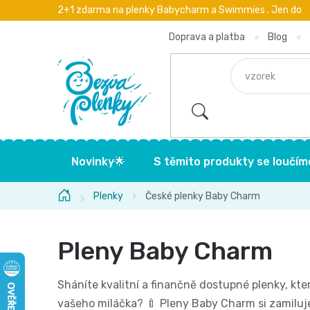
Přejít
2+1 zdarma na plenky Babycharm a Swimmies . Jen do
na
obsah
Doprava a platba
Blog
Novinky🌟
S těmito produkty se loučím
Domů
Plenky
České plenky Baby Charm
Pleny Baby Charm
Sháníte kvalitní a finančně dostupné plenky, kt
vašeho miláčka? 🍼 Pleny Baby Charm si zamiluje