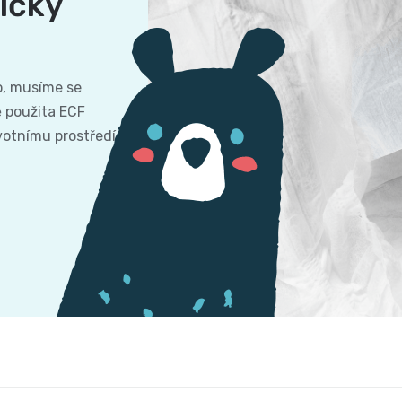
ičky
o, musíme se
bě použita ECF
ivotnímu prostředí.